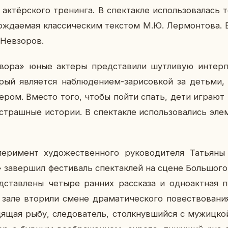
ак­тёр­ско­го тре­нин­га. В спек­так­ле ис­поль­зо­ва­лась т
ож­да­е­мая клас­си­че­ским тек­стом М.Ю. Лер­мон­то­ва.
 Невзо­ров.
тво­ра» юные актеры пред­ста­ви­ли шут­ли­вую ин­тер­пр
рый яв­ля­ет­ся на­блю­де­ни­ем-за­ри­сов­кой за детьми,
е­ром. Вместо того, чтобы пойти спать, дети играют в
страш­ные ис­то­рии. В спек­так­ле ис­поль­зо­ва­лись эле­
пе­ри­мент ху­до­же­ствен­но­го ру­ко­во­ди­те­ля Та­тья­
 за­вер­шил фе­сти­валь спек­так­лей на сцене Боль­шо­
став­ле­ны четыре ранних рас­ска­за и од­но­акт­ная п
ле вто­ри­ли смене дра­ма­ти­че­ско­го по­вест­во­ва­н
удящая рыбу, сле­до­ва­тель, столк­нув­ший­ся с му­жиц­ко