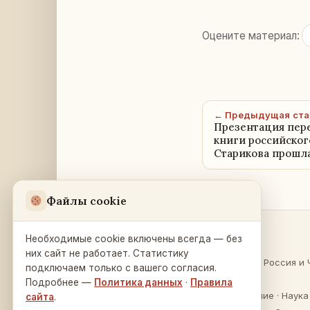
Оцените материал:
← Предыдущая ста
Презентация пере
книги российског
Старикова прошла
Файлы cookie
Необходимые cookie включены всегда — без
Разделы
Русский Дом
в Праге
них сайт не работает. Статистику
О России
·
Россия и 
подключаем только с вашего согласия.
Na Zátorce 16
Культура
Подробнее —
Политика данных
·
Правила
160 00 Praha 6
Образование
·
Наука
сайта
.