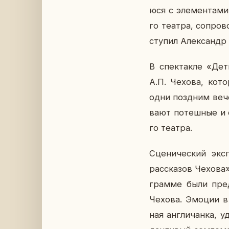
ю­ся с эле­мен­та­ми 
го театра, со­про­в
сту­пил Алек­сандр
В спек­так­ле «Де­
А.П. Чехова, ко­то­
одни позд­ним ве­ч
ва­ют по­теш­ные и 
го театра.
Сце­ни­че­ский экс­
рас­ска­зов Чехова»
грам­ме были пред­
Чехова. Эмоции в за
ная ан­гли­чан­ка, 