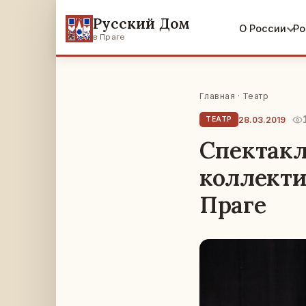
Русский Дом
О России
Ро
в Праге
Главная
·
Театр
28.03.2019
ТЕАТР
Cпектакл
коллекти
Праге