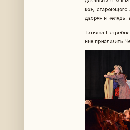
дач­ли­вый зем­ле­
ке», ста­ре­ю­ще­го
дворян и челядь, в
Та­тья­на По­греб­н
ние при­бли­зить Че