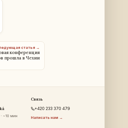
ледующая статья →
овая конференция
в прошла в Чехии
Связь
ká
+420 233 370 479
· ~10 мин
Написать нам →