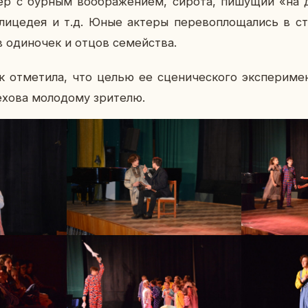
мер с бурным во­об­ра­же­ни­ем, сирота, пи­шу­щий «на 
 ли­це­дея и т.д. Юные актеры пе­ре­во­пло­ща­лись в с
 оди­но­чек и отцов се­мей­ства.
як от­ме­ти­ла, что целью ее сце­ни­че­ско­го экс­пе­ри­м
хова мо­ло­до­му зри­те­лю.