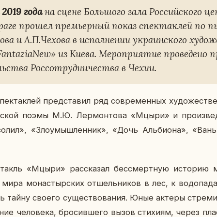
 2019 года
на сцене Боль­шо­го зала Рос­сий­ско­го 
Праге прошел пре­мьер­ный показ спек­так­лей по п
­ва и А.П.Чехова в ис­пол­не­нии
укра­ин­ско­го ху­до­ж
FantaziaNew» из Киева. Ме­ро­при­я­тие про­ве­де­но п
ь­ства Рос­со­труд­ни­че­ства в Чехии.
спек­так­лей пред­ста­вил ряд со­вре­мен­ных ху­до­же­стве
че­ской поэмы М.Ю. Лер­мон­то­ва «Мцыри» и про­из­ве
­со­лил», «Зло­умыш­лен­ник», «Дочь Аль­био­на», «Вань
ек­такль «Мцыри» рас­ска­зал бес­смерт­ную ис­то­рию 
мира мо­на­стыр­ских от­шель­ни­ков в лес, к во­до­па­
ь тайну своего су­ще­ство­ва­ния. Юные актеры стре­ми­
­ние че­ло­ве­ка, бро­сив­ше­го вызов сти­хи­ям, через пла­с