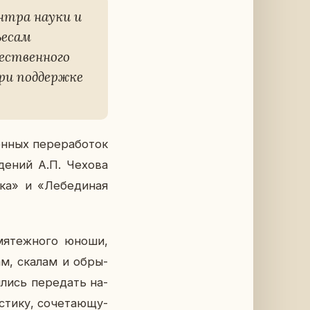
центра науки и
ьесам
е­ствен­но­го
ри под­держ­ке
н­ных пе­ре­ра­бо­ток
­де­ний А.П. Чехова
ка» и «Ле­бе­ди­ная
мя­теж­но­го юноши,
дам, скалам и об­ры­
лись пе­ре­дать на­
ти­ку, со­че­та­ю­щу­