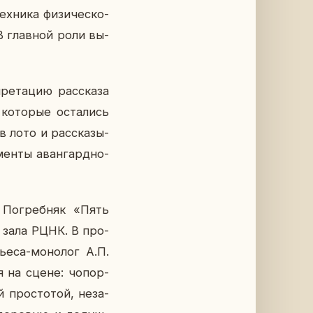
ех­ни­ка фи­зи­че­ско­
 В глав­ной роли вы­
е­та­цию рас­ска­за
 ко­то­рые оста­лись
 лото и рас­ска­зы­
мен­ты аван­гард­но­
ны По­греб­няк «Пять
го зала РЦНК. В про­
ьеса-мо­но­лог А.П.
ия на сцене: чо­пор­
й про­сто­той, неза­