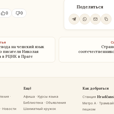
Поделиться
0
0
тья
С
вода на чешский язык
Стран
о писателя Николая
соотечественнико
 в РЦНК в Праге
Ещё
Как добраться
Чехия
·
Афиша
·
Курсы языка
Hradčans
Станция
Библиотека
·
Объявления
Метро A · Трамвай 
·
Новости
Шахматный кружок
пешком