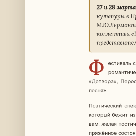
27 и 28 марта
куль­ту­ры в 
М.Ю.Лер­мон­то
кол­лек­ти­ва
«
пред­ста­ви­тел
Ф
е­сти­валь 
ро­ман­ти­
«Де­тво­ра», Пе­ре
песня».
По­э­ти­че­ский сп
ко­то­рый бежит из 
вам, желая по­стич
пря­жён­ное со­сто­я