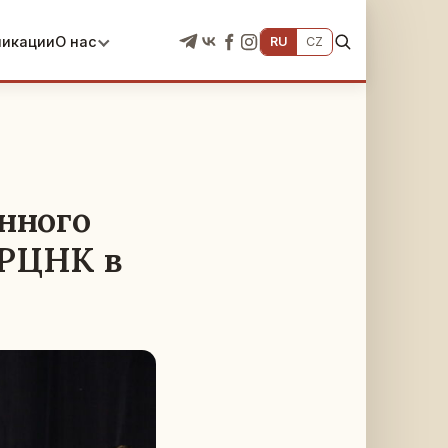
ликации
О нас
RU
CZ
нного
 РЦНК в