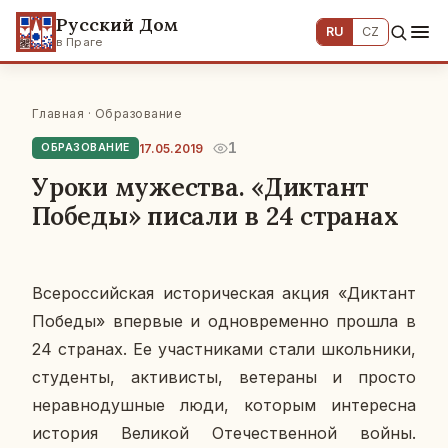
Русский Дом
RU
CZ
в Праге
Главная
·
Образование
1
17.05.2019
ОБРАЗОВАНИЕ
Уроки мужества. «Диктант
Победы» писали в 24 странах
Все­рос­сий­ская ис­то­ри­че­ская акция «Дик­тант
Победы» впер­вые и од­но­вре­мен­но прошла в
24 стра­нах. Ее участ­ни­ка­ми стали школь­ни­ки,
сту­ден­ты, ак­ти­ви­сты, ве­те­ра­ны и просто
нерав­но­душ­ные люди, ко­то­рым ин­те­рес­на
ис­то­рия Ве­ли­кой Оте­че­ствен­ной войны.