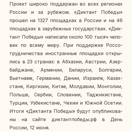
Проект широко под­дер­жан во всех ре­ги­о­нах
России и за ру­бе­жом. «Дик­тант Победы»
прошел на 1327 пло­щад­ках в России и на 46
пло­щад­ках в за­ру­беж­ных го­су­дар­ствах. «Дик­
тант Победы» на­пи­са­ли около 100 тысяч че­ло­
век по всему миру. При под­держ­ке Рос­со­
труд­ни­че­ства ино­стран­ные пло­щад­ки от­кры­
лись в 23 стра­нах: в Аб­ха­зии, Ав­стрии, Азер­
бай­джане, Ар­ме­нии, Бе­ла­ру­си, Бол­га­рии,
Вьет­на­ме, Гер­ма­нии, Дании, Из­ра­и­ле, Ка­зах­
стане, Кир­ги­зии, Китае, Мол­да­вии, Мон­го­лии,
Польше, Сербии, Сло­ве­нии, Та­джи­ки­стане,
Турции, Уз­бе­ки­стане, Чехии и Южной Осетии.
Итоги «Дик­тан­та Победы» будут опуб­ли­ко­ва­
ны на сайте дик­тант­по­бе­ды.рф в День
России, 12 июня.