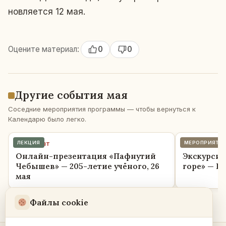
нов­ля­ет­ся 12 мая.
Оцените материал:
0
0
Другие события мая
Соседние мероприятия программы — чтобы вернуться к
Календарю было легко.
26 мая · вт
ЛЕКЦИЯ
31 мая · во
МЕРОПРИЯТИ
Онлайн-презентация «Пафнутий
Экскурсия
Чебышев» — 205-летие учёного, 26
горе» — Пр
мая
Файлы cookie
Вся программа мая →