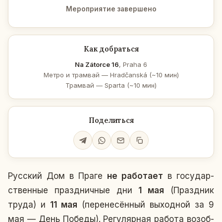
Мероприятие завершено
Как добраться
Na Zátorce 16
, Praha 6
Метро и трамвай — Hradčanská (~10 мин)
Трамвай — Sparta (~10 мин)
Поделиться
Рус­ский Дом в Праге
не ра­бо­та­ет
в го­су­дар­
ствен­ные празд­нич­ные дни
1 мая
(Празд­ник
труда) и
11 мая
(пе­ре­не­сён­ный вы­ход­ной за 9
мая — День Победы). Ре­гу­ляр­ная работа воз­об­