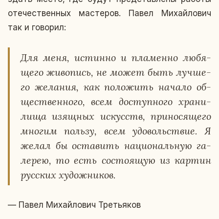
оте­че­ствен­ных ма­сте­ров. Павел Ми­хай­ло­вич
так и го­во­рил:
Для меня, ис­тин­но и пла­мен­но лю­бя­
ще­го жи­во­пись, не может быть луч­ше­
го же­ла­ния, как по­ло­жить начало об­
ще­ствен­но­го, всем до­ступ­но­го хра­ни­
ли­ща изящ­ных ис­кусств, при­но­ся­ще­го
многим пользу, всем удо­воль­ствие. Я
желал бы оста­вить на­ци­о­наль­ную га­
ле­рею, то есть со­сто­я­щую из картин
рус­ских ху­дож­ни­ков.
— Павел Ми­хай­ло­вич Тре­тья­ков