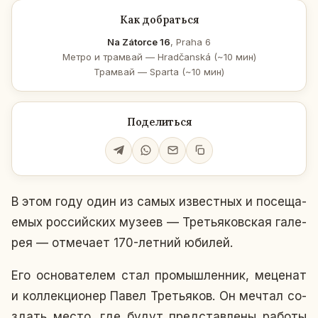
Как добраться
Na Zátorce 16
, Praha 6
Метро и трамвай — Hradčanská (~10 мин)
Трамвай — Sparta (~10 мин)
Поделиться
В этом году один из самых из­вест­ных и по­се­ща­
е­мых рос­сий­ских музеев — Тре­тья­ков­ская га­ле­
рея — от­ме­ча­ет 170-летний юбилей.
Его ос­но­ва­те­лем стал про­мыш­лен­ник, ме­це­нат
и кол­лек­ци­о­нер Павел Тре­тья­ков. Он мечтал со­
здать место, где будут пред­став­ле­ны работы