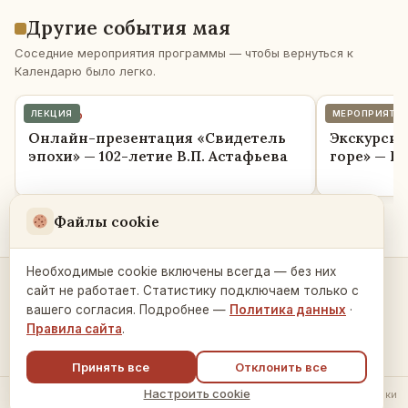
Другие события мая
Соседние мероприятия программы — чтобы вернуться к
Календарю было легко.
4 мая · по
ЛЕКЦИЯ
31 мая · во
МЕРОПРИЯТИ
Онлайн-презентация «Свидетель
Экскурсия
эпохи» — 102-летие В.П. Астафьева
горе» — Пр
Файлы cookie
Вся программа мая →
Необходимые cookie включены всегда — без них
сайт не работает. Статистику подключаем только с
Контакты и связь →
вашего согласия. Подробнее —
Политика данных
·
Правила сайта
.
Принять все
Отклонить все
Настроить cookie
© 2026 Русский Дом в Праге ·
Политика обработки данных
·
Настройки