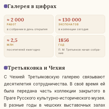
Га­ле­рея в цифрах
≈ 2 000
≈ 130 000
РАБОТ
ЭКС­ПО­НА­ТОВ
в со­бра­нии в день от­кры­тия
в кол­лек­ции се­го­дня
≈ 2,5
1856
МЛН
ГОД
по­се­ти­те­лей еже­год­но
П. М. Тре­тья­ков начал со­бра­
ние
Тре­тья­ков­ка и Чехия
С Чехией Тре­тья­ков­скую га­ле­рею свя­зы­ва­ют
де­ся­ти­ле­тия со­труд­ни­че­ства. В своё время ей
была пе­ре­да­на часть кол­лек­ции за­кры­то­го в
Праге Рус­ско­го куль­тур­но-ис­то­ри­че­ско­го музея.
В разные годы в чеш­ских вы­ста­воч­ных залах