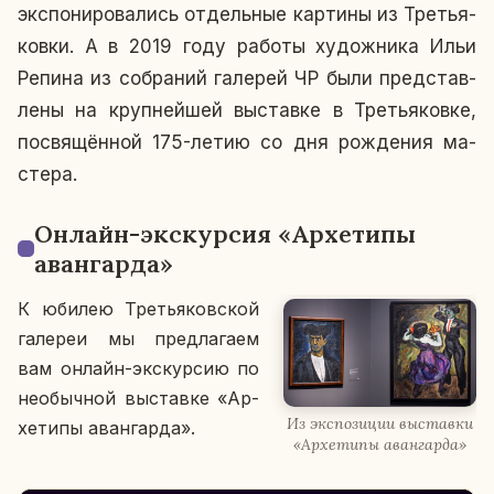
экс­по­ни­ро­ва­лись от­дель­ные кар­ти­ны из Тре­тья­
ков­ки. А в 2019 году работы ху­дож­ни­ка Ильи
Репина из со­бра­ний га­ле­рей ЧР были пред­став­
ле­ны на круп­ней­шей вы­став­ке в Тре­тья­ков­ке,
по­свя­щён­ной 175-летию со дня рож­де­ния ма­
сте­ра.
Онлайн-экс­кур­сия «Ар­хе­ти­пы
аван­гар­да»
К юбилею Тре­тья­ков­ской
га­ле­реи мы пред­ла­га­ем
вам онлайн-экс­кур­сию по
необыч­ной вы­став­ке «Ар­
Из экс­по­зи­ции вы­став­ки
хе­ти­пы аван­гар­да».
«Ар­хе­ти­пы аван­гар­да»