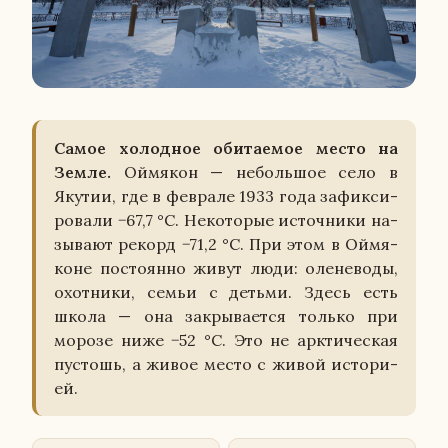
Самое хо­лод­ное оби­та­е­мое место на
Земле.
Ой­мя­кон — неболь­шое село в
Якутии, где в фев­ра­ле 1933 года за­фик­си­
ро­ва­ли −67,7 °C. Неко­то­рые ис­точ­ни­ки на­
зы­ва­ют рекорд −71,2 °C. При этом в Ой­мя­
коне по­сто­ян­но живут люди: оле­не­во­ды,
охот­ни­ки, семьи с детьми. Здесь есть
школа — она за­кры­ва­ет­ся только при
морозе ниже −52 °C. Это не арк­ти­че­ская
пу­стошь, а живое место с живой ис­то­ри­
ей.