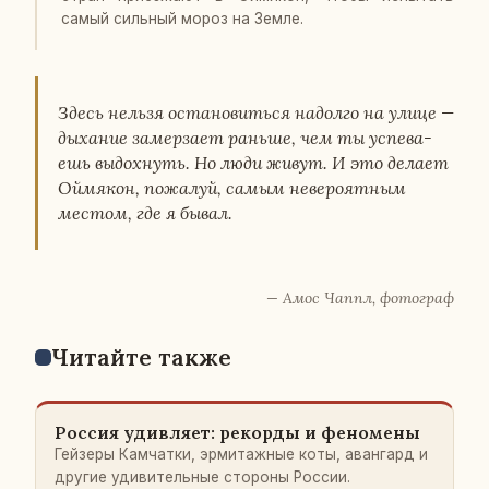
самый силь­ный мороз на Земле.
Здесь нельзя оста­но­вить­ся на­дол­го на улице —
ды­ха­ние за­мер­за­ет раньше, чем ты успе­ва­
ешь вы­дох­нуть. Но люди живут. И это делает
Ой­мя­кон, по­жа­луй, самым неве­ро­ят­ным
местом, где я бывал.
— Амос Чаппл, фо­то­граф
Чи­тай­те также
Россия удив­ля­ет: ре­кор­ды и фе­но­ме­ны
Гей­зе­ры Кам­чат­ки, эр­ми­таж­ные коты, аван­гард и
другие уди­ви­тель­ные сто­ро­ны России.