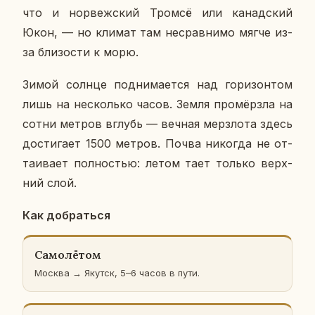
что и нор­веж­ский Тромсё или ка­над­ский
Юкон, — но климат там несрав­ни­мо мягче из-
за бли­зо­сти к морю.
Зимой солнце под­ни­ма­ет­ся над го­ри­зон­том
лишь на несколь­ко часов. Земля про­мёрз­ла на
сотни метров вглубь — вечная мерз­ло­та здесь
до­сти­га­ет 1500 метров. Почва ни­ко­гда не от­
та­и­ва­ет пол­но­стью: летом тает только верх­
ний слой.
Как до­брать­ся
Са­мо­лё­том
Москва → Якутск, 5–6 часов в пути.