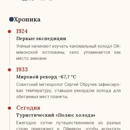
Хро­ни­ка
1924
Первые экс­пе­ди­ции
Учёные на­чи­на­ют изу­чать «ано­маль­ный холод» Ой­
мя­кон­ской кот­ло­ви­ны; село упо­ми­на­ет­ся как
место зи­мов­ки.
1933
Ми­ро­вой рекорд −67,7 °C
Со­вет­ский ме­тео­ро­лог Сергей Об­ру­чев за­фик­си­ро­
вал тем­пе­ра­ту­ру, став­шую ре­кор­дом холода для
оби­та­е­мых мест пла­не­ты.
Се­го­дня
Ту­ри­сти­че­ский «Полюс холода»
Еже­год­но сотни пу­те­ше­ствен­ни­ков из разных
стран при­ез­жа­ют в Ой­мя­кон, чтобы ис­пы­тать