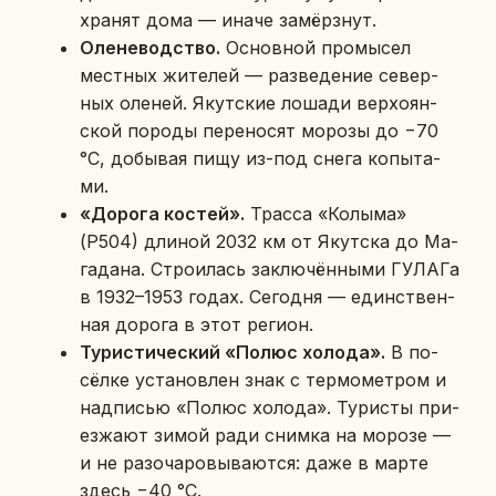
хранят дома — иначе за­мёрз­нут.
Оле­не­вод­ство.
Ос­нов­ной про­мы­сел
мест­ных жи­те­лей — раз­ве­де­ние се­вер­
ных оленей. Якут­ские лошади вер­хо­ян­
ской породы пе­ре­но­сят морозы до −70
°C, до­бы­вая пищу из-под снега ко­пы­та­
ми.
«Дорога костей».
Трасса «Колыма»
(Р504) длиной 2032 км от Якут­ска до Ма­
га­да­на. Стро­и­лась за­клю­чён­ны­ми ГУЛАГа
в 1932–1953 годах. Се­го­дня — един­ствен­
ная дорога в этот регион.
Ту­ри­сти­че­ский «Полюс холода».
В по­
сёл­ке уста­нов­лен знак с тер­мо­мет­ром и
над­пи­сью «Полюс холода». Ту­ри­сты при­
ез­жа­ют зимой ради снимка на морозе —
и не разо­ча­ро­вы­ва­ют­ся: даже в марте
здесь −40 °C.