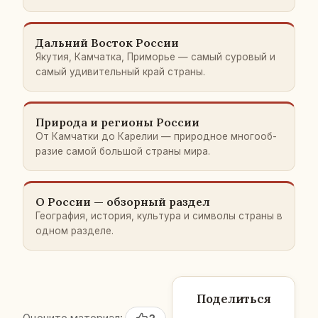
Даль­ний Восток России
Якутия, Кам­чат­ка, При­мо­рье — самый су­ро­вый и
самый уди­ви­тель­ный край страны.
При­ро­да и ре­ги­о­ны России
От Кам­чат­ки до Ка­ре­лии — при­род­ное мно­го­об­
ра­зие самой боль­шой страны мира.
О России — об­зор­ный раздел
Гео­гра­фия, ис­то­рия, куль­ту­ра и сим­во­лы страны в
одном раз­де­ле.
Поделиться