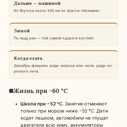
Дальше — ма­ши­ной
Из Якут­ска около 930 км по трассе «Колыма».
Зимой
По льду рек — той самой «дороге костей».
Когда ехать
Де­кабрь–фев­раль ради мороза или июль ради ко­
рот­ко­го лета.
Жизнь при −60 °C
Школа при −52 °C.
За­ня­тия от­ме­ня­ют
только при морозе ниже −52 °C. Дети
ходят пешком, ав­то­мо­би­ли не глушат
дви­га­те­ли всю зиму, ак­ку­му­ля­то­ры