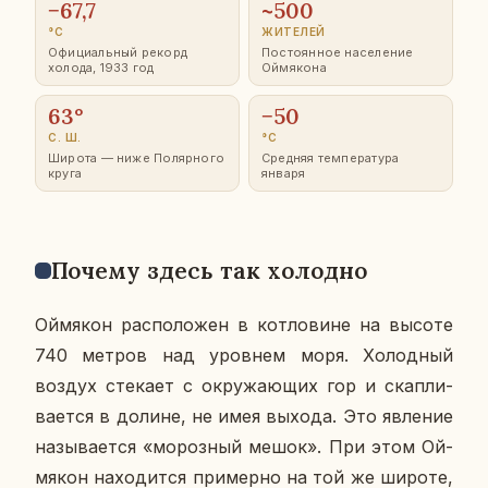
−67,7
~500
°C
ЖИ­ТЕ­ЛЕЙ
Офи­ци­аль­ный рекорд
По­сто­ян­ное на­се­ле­ние
холода, 1933 год
Ой­мя­ко­на
63°
−50
С. Ш.
°C
Широта — ниже По­ляр­но­го
Сред­няя тем­пе­ра­ту­ра
круга
января
Почему здесь так хо­лод­но
Ой­мя­кон рас­по­ло­жен в кот­ло­вине на высоте
740 метров над уров­нем моря. Хо­лод­ный
воздух сте­ка­ет с окру­жа­ю­щих гор и скап­ли­
ва­ет­ся в долине, не имея выхода. Это яв­ле­ние
на­зы­ва­ет­ся «мо­роз­ный мешок». При этом Ой­
мя­кон на­хо­дит­ся при­мер­но на той же широте,