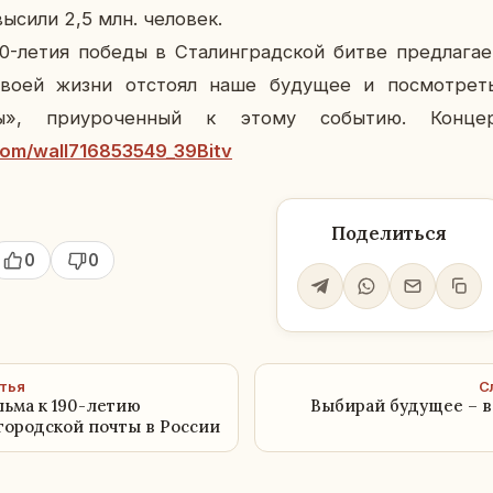
­си­ли 2,5 млн. че­ло­век.
0-летия победы в Ста­лин­град­ской битве пред­ла­га
воей жизни от­сто­ял наше бу­ду­щее и по­смот­рет
, при­уро­чен­ный к этому со­бы­тию. Кон­це
.com/wall716853549_39Bitv
Поделиться
0
0
тья
С
ьма к 190-летию
Выбирай будущее – 
городской почты в России