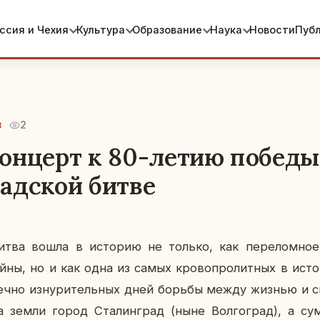
ссия и Чехия
Культура
Образование
Наука
Новости
Пуб
2
3
онцерт к 80-летию победы
адской битве
битва вошла в ис­то­рию не только, как пе­ре­лом­ное 
йны, но и как одна из самых кро­во­про­лит­ных в ис­то­р
еч­но из­ну­ри­тель­ных дней борьбы между жизнью и с
 земли город Ста­лин­град (ныне Вол­го­град), а су