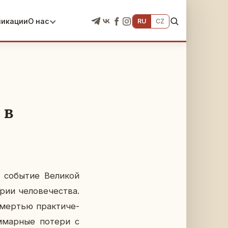
ликации
О нас
RU
CZ
 в
со­бы­тие Ве­ли­кой
ии че­ло­ве­че­ства.
мер­тью прак­ти­че­
м­мар­ные потери с