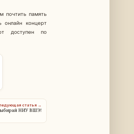
­ем по­чтить память
ь онлайн кон­церт
рт до­сту­пен по
ледующая статья →
выбирай НИУ ВШЭ!