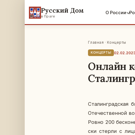
Русский Дом
О России
Ро
в Праге
Главная
·
Концерты
02.02.202
КОНЦЕРТЫ
Онлайн к
Сталингр
Ста­лин­град­ская 
Оте­че­ствен­ной во
Ровно 200 бес­ко­н
ски стерли с лица