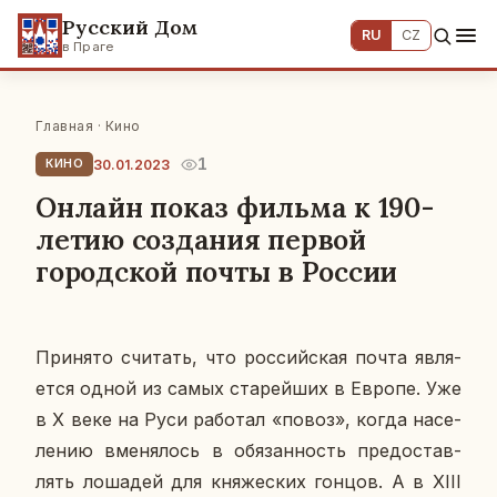
Русский Дом
RU
CZ
в Праге
Главная
·
Кино
1
30.01.2023
КИНО
Онлайн показ фильма к 190-
летию создания первой
городской почты в России
При­ня­то счи­тать, что рос­сий­ская почта яв­ля­
ет­ся одной из самых ста­рей­ших в Европе. Уже
в X веке на Руси ра­бо­тал «повоз», когда на­се­
ле­нию вме­ня­лось в обя­зан­ность предо­став­
лять ло­ша­дей для кня­же­ских гонцов. А в XIII