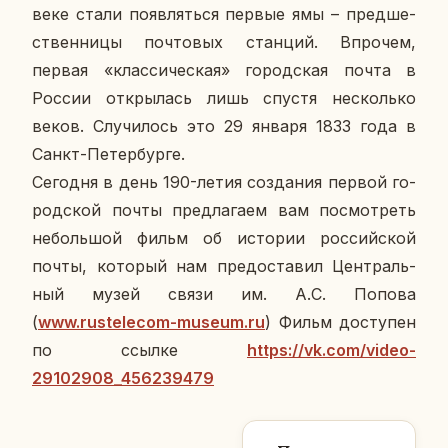
веке стали по­яв­лять­ся первые ямы – пред­ше­
ствен­ни­цы поч­то­вых стан­ций. Впро­чем,
первая «клас­си­че­ская» го­род­ская почта в
России от­кры­лась лишь спустя несколь­ко
веков. Слу­чи­лось это 29 января 1833 года в
Санкт-Пе­тер­бур­ге.
Се­го­дня в день 190-летия со­зда­ния первой го­
род­ской почты пред­ла­га­ем вам по­смот­реть
неболь­шой фильм об ис­то­рии рос­сий­ской
почты, ко­то­рый нам предо­ста­вил Цен­траль­
ный музей связи им. А.С. Попова
(
www.rustelecom-museum.ru
) Фильм до­сту­пен
по ссылке
https://vk.com/video-
29102908_456239479