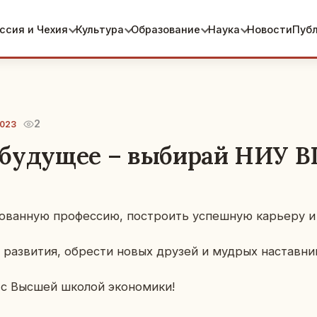
ссия и Чехия
Культура
Образование
Наука
Новости
Пуб
2
2023
будущее – выбирай НИУ В
бо­ван­ную про­фес­сию, по­стро­ить успеш­ную ка­рье­ру
 раз­ви­тия, об­ре­сти новых друзей и мудрых на­став­ни
 с Высшей школой эко­но­ми­ки!