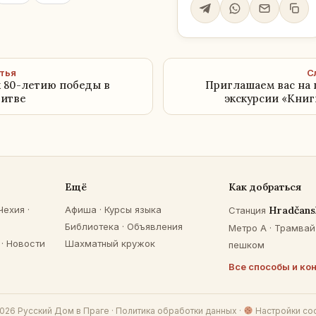
тья
С
 80-летию победы в
Приглашаем вас на 
битве
экскурсии «Книг
Ещё
Как добраться
Чехия
·
Афиша
·
Курсы языка
Hradčans
Станция
Библиотека
·
Объявления
Метро A · Трамвай 
·
Новости
Шахматный кружок
пешком
Все способы и ко
026 Русский Дом в Праге ·
Политика обработки данных
·
Настройки co