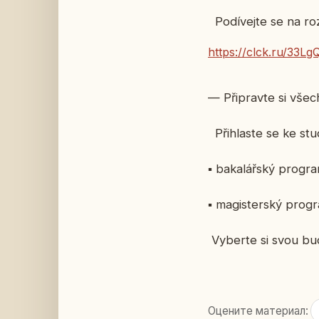
Podívejte se na roz
https://clck.ru/33Lg
— Připravte si všec
Přihlaste se ke stu
▪ bakalářský progr
▪ magisterský prog
Vyberte si svou bu
Оцените материал: