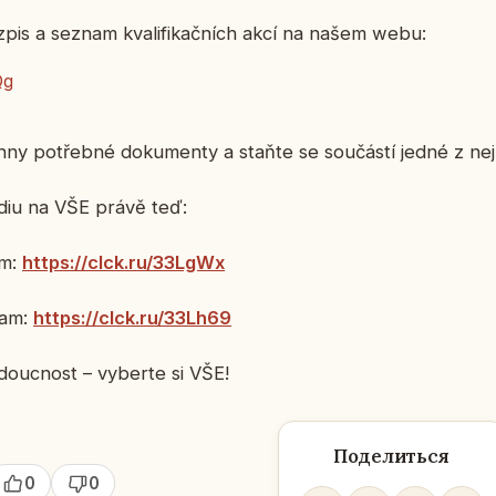
pis a seznam kvalifikačních akcí na našem webu:
Qg
hny potřebné dokumenty a staňte se součástí jedné z nejl
diu na VŠE právě teď:
am:
https://clck.ru/33LgWx
ram:
https://clck.ru/33Lh69
doucnost – vyberte si VŠE!
Поделиться
0
0