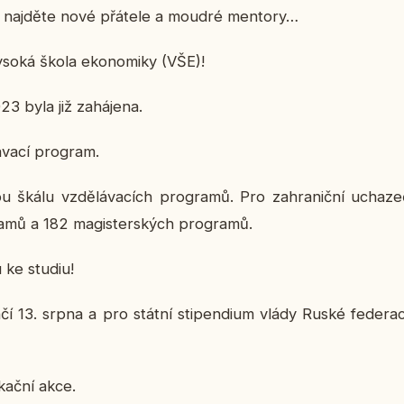
oji, najděte nové přátele a moudré mentory…
soká škola ekonomiky (VŠE)!
23 byla již zahájena.
ávací program.
 škálu vzdělávacích programů. Pro zahraniční uchazeč
amů a 182 magisterských programů.
 ke studiu!
í 13. srpna a pro státní stipendium vlády Ruské federa
kační akce.