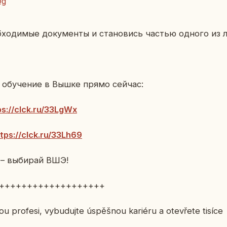
Qg
хо­ди­мые до­ку­мен­ты и ста­но­вись частью одного из
а обу­че­ние в Вышке прямо сейчас:
ps://clck.ru/33LgWx
tps://clck.ru/33Lh69
 – вы­би­рай ВШЭ!
+++++++++++++++++++
ou profesi, vybudujte úspěšnou kariéru a otevřete tisíce