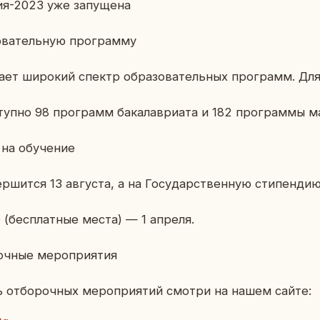
ия-2023 уже за­пу­ще­на
о­ва­тель­ную про­грам­му
ет ши­ро­кий спектр об­ра­зо­ва­тель­ных про­грамм. Дл
ступ­но 98 про­грамм ба­ка­лаври­а­та и 182 про­грам­мы ма­
на обу­че­ние
­шит­ся 13 ав­гу­ста, а на Го­су­дар­ствен­ную сти­пен­ди
Ф (бес­плат­ные места) — 1 апреля.
оч­ные ме­ро­при­я­тия
ь от­бо­роч­ных ме­ро­при­я­тий смотри на нашем сайте: