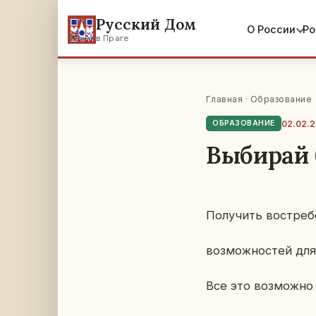
Русский Дом
О России
Ро
в Праге
Главная
·
Образование
02.02.
ОБРАЗОВАНИЕ
Выбирай 
По­лу­чить вос­тре­
воз­мож­но­стей для
Все это воз­мож­но