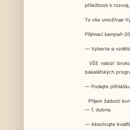
příležitosti k rozv
To vše umožňuje Vy
Přijímací kampaň-20
— Vyberte si vzděl
VŠE nabízí širokou
bakalářských progr
— Podejte přihlášku
Příjem žádostí konč
— 1. dubna.
— Absolvujte kvalifi