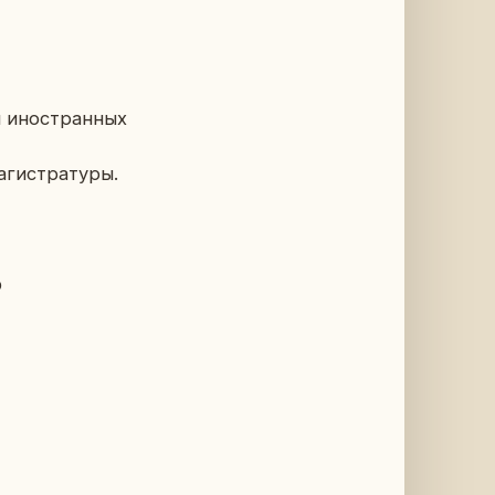
я ино­стран­ных
ги­стра­ту­ры.
ю