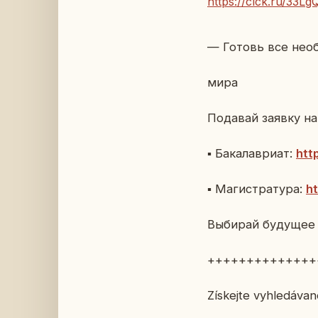
https://clck.ru/33Lg
— Готовь все необ­
мира
По­да­вай заявку н
▪ Ба­ка­лаври­ат:
htt
▪ Ма­ги­стра­ту­ра:
ht
Вы­би­рай бу­ду­щее
++++++++++++++
Získejte vyhledávan