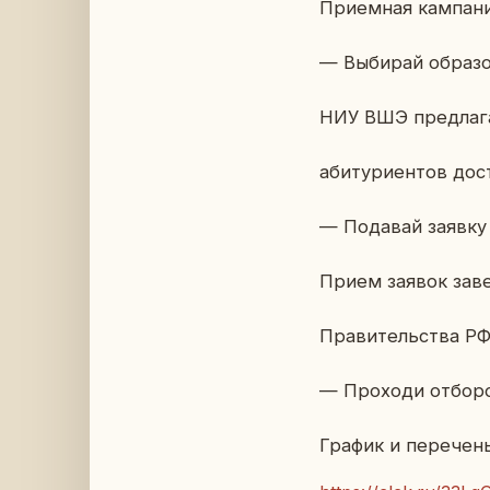
При­ем­ная кам­па­н
— Вы­би­рай об­ра­з
НИУ ВШЭ пред­ла­га­
аби­ту­ри­ен­тов до­
— По­да­вай заявку 
Прием заявок за­вер
Пра­ви­тель­ства Р
— Про­хо­ди от­бо­р
График и пе­ре­чен