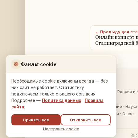
← Предыдущая ста
Онлайн концерт к
Сталинградской 
Файлы cookie
Необходимые cookie включены всегда — без
Разделы
Русский Дом
в Праге
них сайт не работает. Статистику
О России
·
Россия и 
подключаем только с вашего согласия.
Na Zátorce 16
Культура
Подробнее —
Политика данных
·
Правила
160 00 Praha 6
Образование
·
Наука
сайта
.
Публикации
·
О нас
Принять все
Отклонить все
Настроить cookie
© 2