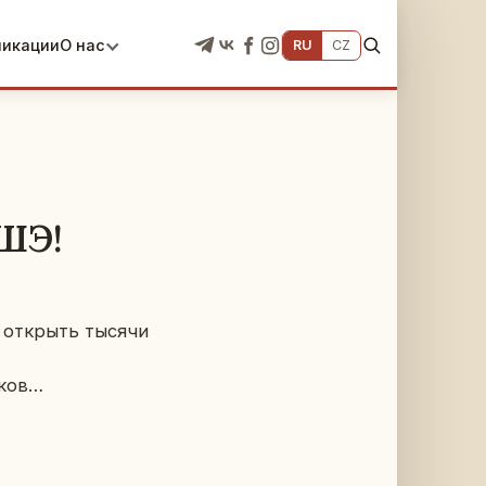
ликации
О нас
RU
CZ
ШЭ!
 и от­крыть тысячи
­ков…