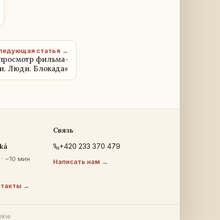
ледующая статья →
просмотр фильма-
и. Люди. Блокада»
Связь
ká
+420 233 370 479
· ~10 мин
Написать нам →
нтакты →
okie