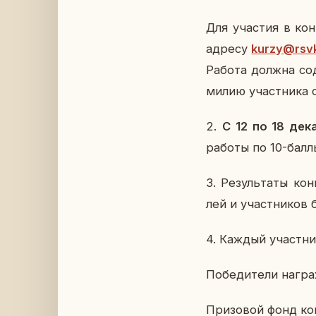
Для уча­стия в кон­
адресу
kurzy@rsv
Работа должна со­д
ми­лию участ­ни­ка с
2.
С 12 по 18 де­к
работы по 10-балл
3. Ре­зуль­та­ты кон
лей и участ­ни­ков
4. Каждый участ­ник 
По­бе­ди­те­ли на­гр
При­зо­вой фонд кон