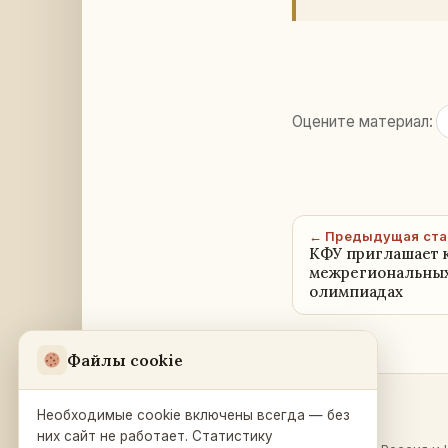
Оцените материал:
← Предыдущая ста
КФУ приглашает к
межрегиональны
олимпиадах
Файлы cookie
Необходимые cookie включены всегда — без
Разделы
Русский Дом
в Праге
них сайт не работает. Статистику