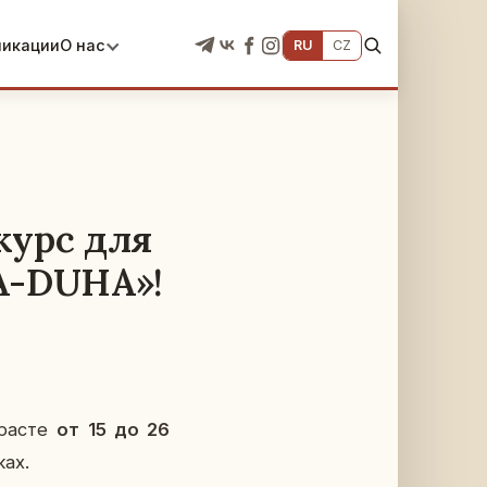
ликации
О нас
RU
CZ
курс для
А-DUHA»!
з­расте
от 15 до 26
ках.