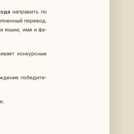
 года
на­пра­вить по
л­нен­ный пе­ре­вод.
ом языке, имя и фа­
­ва­ет кон­курс­ные
ж­де­ние по­бе­ди­те­
е.