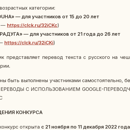
воз­раст­ных ка­те­го­рии:
 «DUHA» — для участ­ни­ков от 15 до 20 лет
д —
https://clck.ru/32iCKc
)
я «РАДУГА» — для участ­ни­ков от 21 года до 26 лет
 —
https://clck.ru/32iCKi
)
к пред­став­ля­ет пе­ре­вод текста с рус­ско­го на че
­рии.
ны быть вы­пол­не­ны участ­ни­ка­ми са­мо­сто­я­тель­но, 
. ПЕ­РЕ­ВО­ДЫ С ИС­ПОЛЬ­ЗО­ВА­НИ­ЕМ GOOGLE-ПЕ­РЕ­ВО
С
ДЕ­НИЯ КОН­КУР­СА
 кон­курс от­кры­та
с 21 ноября по 11 де­каб­ря 2022 года