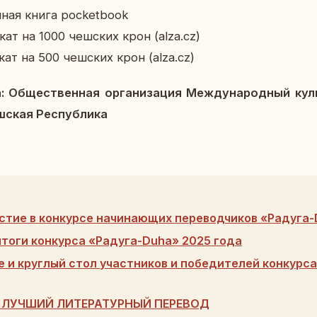
н­ная книга pocketbook
­кат на 1000 чеш­ских крон (alza.cz)
­кат на 500 чеш­ских крон (alza.cz)
: Об­ще­ствен­ная ор­га­ни­за­ция Меж­ду­на­род­ный кул
ская Рес­пуб­ли­ка
стие в конкурсе начинающих переводчиков «Радуга
тоги конкурса «Радуга-Duha» 2025 года
 и круглый стол участников и победителей конкурс
 ЛУЧШИЙ ЛИТЕРАТУРНЫЙ ПЕРЕВОД