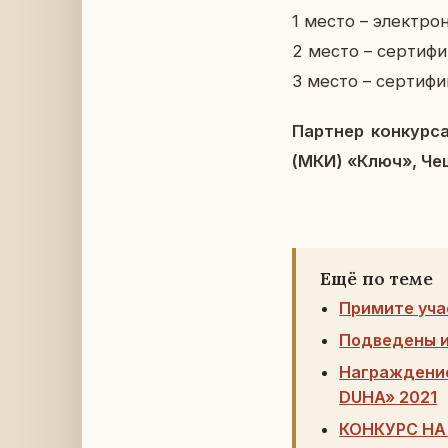
1 место – элек­тро
2 место – сер­ти­фи
3 место – сер­ти­фи
Парт­нер кон­кур­са
(МКИ) «Ключ», Чеш­
Ещё по теме
Примите уча
Подведены и
Награждение
DUHA» 2021
КОНКУРС НА