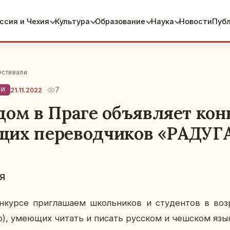
ссия и Чехия
Культура
Образование
Наука
Новости
Пуб
естивали
7
21.11.2022
ЛИ
дом в Праге объявляет кон
щих переводчиков «РАДУГ
ИЯ
н­кур­се при­гла­ша­ем школь­ни­ков и сту­ден­тов в во
о), уме­ю­щих читать и писать рус­ском и чеш­ском язы