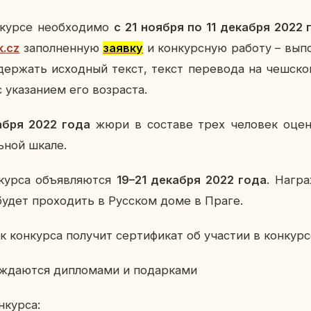
кур­се необ­хо­ди­мо
с 21 ноября по 11 де­каб­ря 2022
k.cz
за­пол­нен­ную
заявку
и кон­курс­ную работу – вы­по
ер­жать ис­ход­ный текст, текст пе­ре­во­да на чеш­ск
 ука­за­ни­ем его воз­рас­та.
аб­ря 2022 года
жюри в со­ста­ве трех че­ло­век оце­ни
ь­ной шкале.
­кур­са объ­яв­ля­ют­ся
19–21 де­каб­ря 2022 года
. На­гра
 будет про­хо­дить в Рус­ском доме в Праге.
кон­кур­са по­лу­чит сер­ти­фи­кат об уча­стии в кон­кур­с
аж­да­ют­ся ди­пло­ма­ми и по­дар­ка­ми
­кур­са: