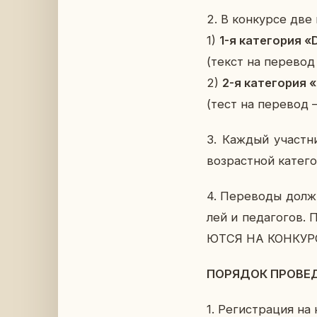
2. В кон­кур­се две 
1)
1-я ка­те­го­рия
(текст на пе­ре­во
2)
2-я ка­те­го­ри
(тест на пе­ре­вод
3. Каждый участ­ни
воз­раст­ной ка­те­го
4. Пе­ре­во­ды долж
лей и пе­да­го­гов
ЮТ­СЯ НА КОН­КУР
ПО­РЯ­ДОК ПРО­ВЕ­
1. Ре­ги­стра­ция на