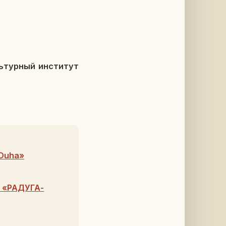
ь­тур­ный ин­сти­тут
-Duha»
а «РАДУГА-