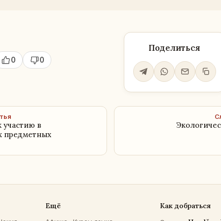
Поделиться
0
0
тья
С
 участию в
Экологичес
х предметных
Ещё
Как добраться