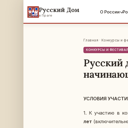
Русский Дом
О России
Ро
в Праге
Главная
·
Конкурсы и ф
КОНКУРСЫ И ФЕСТИВА
Русский 
начинаю
УСЛО­ВИЯ УЧА­СТ
1. К уча­стию в ко
лет
(вклю­чи­тель­н