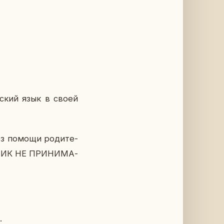
ш­ский язык в своей
без помощи ро­ди­те­
Д­ЧИК НЕ ПРИ­НИ­МА­
.