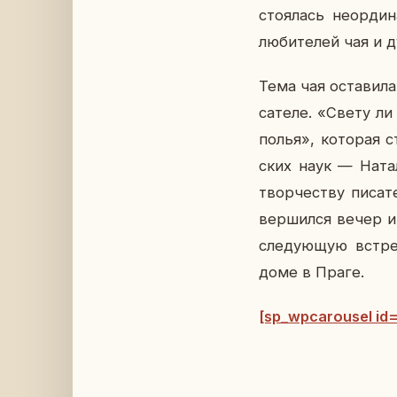
сто­я­лась неор­ди­
лю­би­те­лей чая и 
Тема чая оста­ви­ла 
са­те­ле. «Свету л
по­лья», ко­то­рая 
ских наук — На­та­л
твор­че­ству пи­са
вер­шил­ся вечер и
сле­ду­ю­щую встре
доме в Праге.
[sp_wpcarousel id