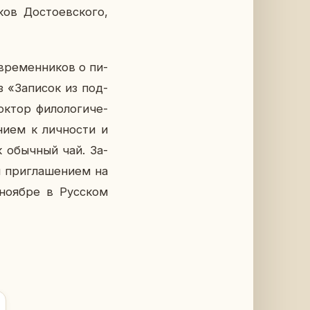
ов До­сто­ев­ско­го,
­вре­мен­ни­ков о пи­
 «За­пи­сок из под­
ктор фи­ло­ло­ги­че­
ни­ем к лич­но­сти и
к обыч­ный чай. За­
при­гла­ше­ни­ем на
в ноябре в Рус­ском