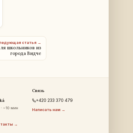
ледующая статья →
для школьников из
города Видче
Связь
ká
+420 233 370 479
· ~10 мин
Написать нам →
нтакты →