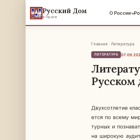
Русский Дом
О России
Ро
в Праге
Главная
·
Литература
07.09.20
ЛИТЕРАТУРА
Литерату
Русском 
Двух­сот­ле­тие клас
ет­ся по всему мир
тур­ных и по­зна­ва­
на ши­ро­кую ауди­т