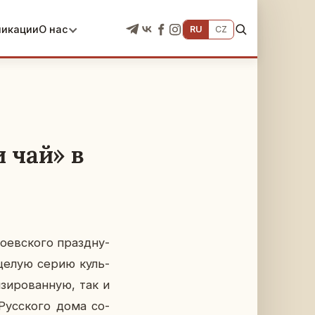
ликации
О нас
RU
CZ
 чай» в
о­ев­ско­го празд­ну­
м целую серию куль­
­зи­ро­ван­ную, так и
 Рус­ско­го дома со­