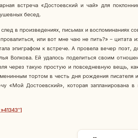
нар­ная встре­ча «До­сто­ев­ский и чай» для по­клон­ни­к
ду­шев­ных бесед.
след в про­из­ве­де­ни­ях, пись­мах и вос­по­ми­на­ни­ях со
и про­ва­лить­ся, или вот мне чаю не пить?» – цитата из
стала эпи­гра­фом к встре­че. А про­ве­ла вечер поэт, до
ья Вол­ко­ва. Ей уда­лось по­де­лить­ся своим от­но­ше­
­те­ля через такую про­стую и по­все­днев­ную вещь, ка
ме­нин­ным тортом в честь дня рож­де­ния пи­са­те­ля и 
­чу «Мой До­сто­ев­ский», ко­то­рая за­пла­ни­ро­ва­на 
=»41343″]