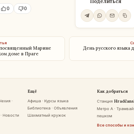
Поделиться
0
0
тья
С
 посвященный Марине
День русского языка 
ком доме в Праге
Ещё
Как добраться
Чехия
·
Афиша
·
Курсы языка
Hradčans
Станция
Библиотека
·
Объявления
Метро A · Трамвай 
·
Новости
Шахматный кружок
пешком
Все способы и ко