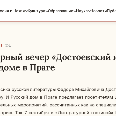
ссия и Чехия
Культура
Образование
Наука
Новости
Пуб
1
21
рный вечер «Достоевский и
доме в Праге
­си­ка рус­ской ли­те­ра­ту­ры Федора Ми­хай­ло­ви­ча До­ст
у. И Рус­ский дом в Праге пред­ла­га­ет по­се­ти­те­ля
тель­ных ме­ро­при­я­тий, рас­счи­тан­ных как на спе­ци­а­ли
о­рию. Так 7 сен­тяб­ря в «Ли­те­ра­тур­ной го­сти­ной»