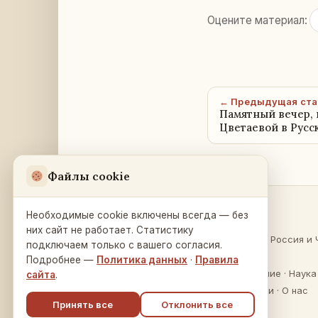
Оцените материал:
← Предыдущая ста
Памятный вечер,
Цветаевой в Русс
Файлы cookie
Необходимые cookie включены всегда — без
Разделы
Русский Дом
в Праге
них сайт не работает. Статистику
О России
·
Россия и 
подключаем только с вашего согласия.
Na Zátorce 16
Культура
Подробнее —
Политика данных
·
Правила
160 00 Praha 6
Образование
·
Наука
сайта
.
Публикации
·
О нас
Принять все
Отклонить все