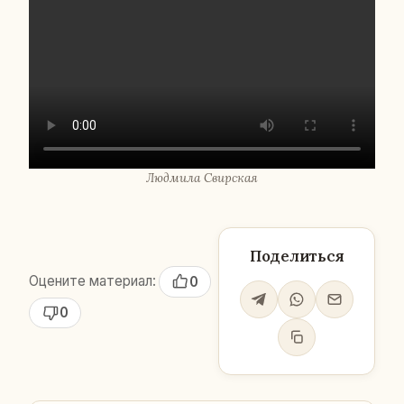
Люд­ми­ла Свир­ская
Поделиться
Оцените материал:
0
0