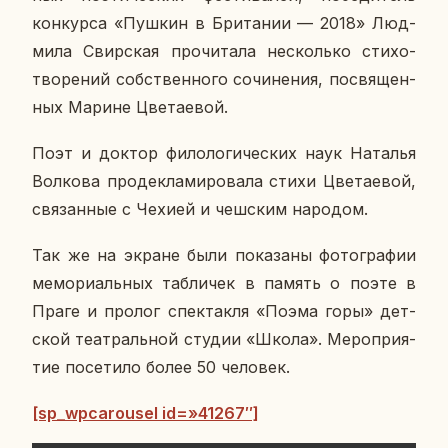
кон­кур­са «Пушкин в Бри­та­нии — 2018» Люд­
ми­ла Свир­ская про­чи­та­ла несколь­ко сти­хо­
тво­ре­ний соб­ствен­но­го со­чи­не­ния, по­свя­щен­
ных Марине Цве­та­е­вой.
Поэт и доктор фи­ло­ло­ги­че­ских наук На­та­лья
Вол­ко­ва про­де­кла­ми­ро­ва­ла стихи Цве­та­е­вой,
свя­зан­ные с Чехией и чеш­ским на­ро­дом.
Так же на экране были по­ка­за­ны фо­то­гра­фии
ме­мо­ри­аль­ных таб­ли­чек в память о поэте в
Праге и пролог спек­так­ля «Поэма горы» дет­
ской те­ат­раль­ной студии «Школа». Ме­ро­при­я­
тие по­се­ти­ло более 50 че­ло­век.
[sp_wpcarousel id=»41267″]