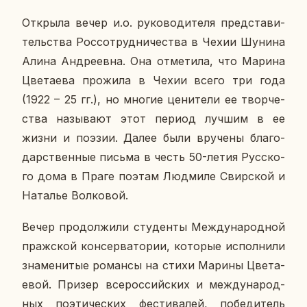
От­кры­ла вечер и.о. ру­ко­во­ди­те­ля пред­ста­ви­
тель­ства Рос­со­труд­ни­че­ства в Чехии Шунина
Алина Ан­дре­ев­на. Она от­ме­ти­ла, что Марина
Цве­та­е­ва про­жи­ла в Чехии всего три года
(1922 – 25 гг.), но многие це­ни­те­ли ее твор­че­
ства на­зы­ва­ют этот период лучшим в ее
жизни и поэзии. Далее были вру­че­ны бла­го­
дар­ствен­ные письма в честь 50-летия Рус­ско­
го дома в Праге поэтам Люд­ми­ле Свир­ской и
На­та­лье Вол­ко­вой.
Вечер про­дол­жи­ли сту­ден­ты Меж­ду­на­род­ной
праж­ской кон­сер­ва­то­рии, ко­то­рые ис­пол­ни­ли
зна­ме­ни­тые ро­ман­сы на стихи Марины Цве­та­
е­вой. Призер все­рос­сий­ских и меж­ду­на­род­
ных по­э­ти­че­ских фе­сти­ва­лей, по­бе­ди­тель