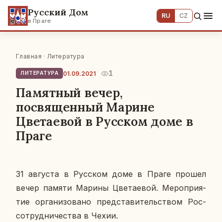
Русский Дом
RU
CZ
в Праге
Главная
·
Литература
1
01.09.2021
ЛИТЕРАТУРА
Памятный вечер,
посвященный Марине
Цветаевой в Русском доме в
Праге
31 ав­гу­ста в Рус­ском доме в Праге прошел
вечер памяти Марины Цве­та­е­вой. Ме­ро­при­я­
тие ор­га­ни­зо­ва­но пред­ста­ви­тель­ством Рос­
со­труд­ни­че­ства в Чехии.