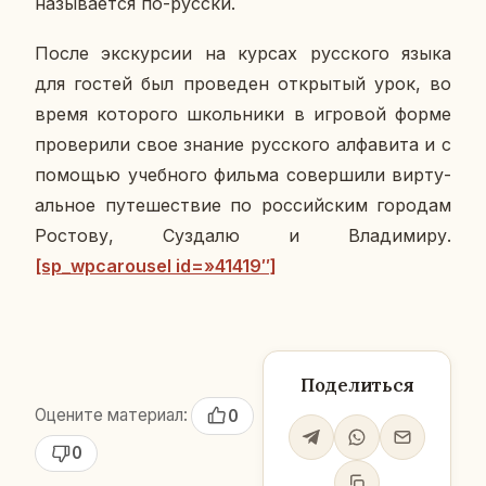
на­зы­ва­ет­ся по-русски.
После экс­кур­сии на курсах рус­ско­го языка
для гостей был про­ве­ден от­кры­тый урок, во
время ко­то­ро­го школь­ни­ки в иг­ро­вой форме
про­ве­ри­ли свое знание рус­ско­го ал­фа­ви­та и с
по­мо­щью учеб­но­го фильма со­вер­ши­ли вир­ту­
аль­ное пу­те­ше­ствие по рос­сий­ским го­ро­дам
Ро­сто­ву, Суз­да­лю и Вла­ди­ми­ру.
[sp_wpcarousel id=»41419″]
Поделиться
Оцените материал:
0
0