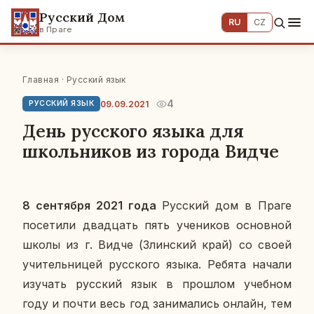
Русский Дом
RU
CZ
в Праге
Главная
·
Русский язык
4
09.09.2021
РУССКИЙ ЯЗЫК
День русского языка для
школьников из города Видче
8 сен­тяб­ря 2021 года
Рус­ский дом в Праге
по­се­ти­ли два­дцать пять уче­ни­ков ос­нов­ной
школы из г. Видче (Злин­ский край) со своей
учи­тель­ни­цей рус­ско­го языка. Ребята начали
изу­чать рус­ский язык в про­шлом учеб­ном
году и почти весь год за­ни­ма­лись онлайн, тем