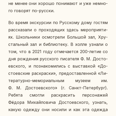
не менее они хорошо по­ни­ма­ют и уже немно­
го го­во­рят по-русски.
Во время экс­кур­сии по Рус­ско­му дому гостям
рас­ска­за­ли о про­хо­дя­щих здесь ме­ро­при­я­ти­
ях. Школь­ни­ки осмот­ре­ли Боль­шой зал, Хру­
сталь­ный зал и биб­лио­те­ку. В холле узнали о
том, что в 2021 году от­ме­ча­ет­ся 200-летие со
дня рож­де­ния рус­ско­го пи­са­те­ля Ф. М. До­сто­
ев­ско­го, и по­зна­ко­ми­лись с вы­став­кой «До­
сто­ев­ские рас­крас­ки», предо­став­лен­ной «Ли­
те­ра­тур­но-ме­мо­ри­аль­ным музеем им.
Ф. М. До­сто­ев­ско­го» (г. Санкт-Пе­тер­бург).
Ребята смогли рас­кра­сить пер­со­на­жей
Фёдора Ми­хай­ло­ви­ча До­сто­ев­ско­го, узнать,
какую одежду они носили и как эта одежда