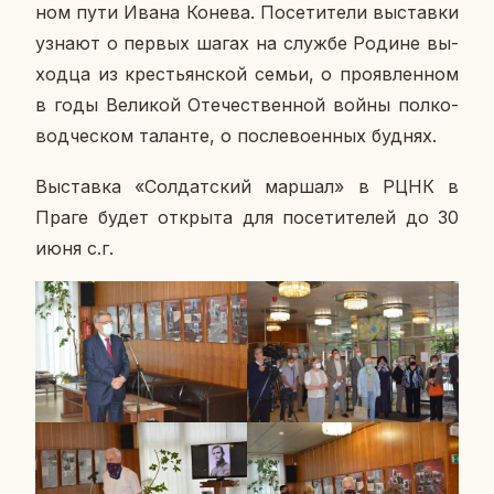
ном пути Ивана Конева. По­се­ти­те­ли вы­став­ки
узнают о первых шагах на службе Родине вы­
ход­ца из кре­стьян­ской семьи, о про­яв­лен­ном
в годы Ве­ли­кой Оте­че­ствен­ной войны пол­ко­
вод­че­ском та­лан­те, о по­сле­во­ен­ных буднях.
Вы­став­ка «Сол­дат­ский маршал» в РЦНК в
Праге будет от­кры­та для по­се­ти­те­лей до 30
июня с.г.