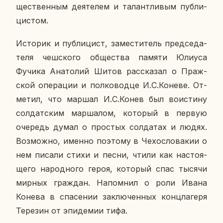
ще­ствен­ным де­я­те­лем и та­лант­ли­вым пуб­ли­
ци­стом.
Ис­то­рик и пуб­ли­цист, за­ме­сти­тель пред­се­да­
те­ля чеш­ско­го об­ще­ства памяти Юлиуса
Фучика Ана­то­лий Шитов рас­ска­зал о Праж­
ской опе­ра­ции и пол­ко­вод­це И.С.Коневе. От­
ме­тил, что маршал И.С.Конев был во­ис­ти­ну
сол­дат­ским мар­ша­лом, ко­то­рый в первую
оче­редь думал о про­стых сол­да­тах и людях.
Воз­мож­но, именно по­это­му в Че­хо­сло­ва­кии о
нем писали стихи и песни, чтили как на­сто­я­
ще­го на­род­но­го героя, ко­то­рый спас тысячи
мирных граж­дан. На­пом­нил о роли Ивана
Конева в спа­се­нии за­клю­чен­ных конц­ла­ге­ря
Те­ре­зин от эпи­де­мии тифа.