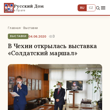
Русский Дом
RU
CZ
в Праге
Главная
·
Выставки
3
04.06.2020
ВЫСТАВКИ
В Чехии открылась выставка
«Солдатский маршал»