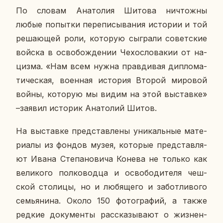
По словам Ана­то­лия Шитова ни­чтож­ны
любые по­пыт­ки пе­ре­пи­сы­ва­ния ис­то­рии и той
ре­ша­ю­щей роли, ко­то­рую сыг­ра­ли со­вет­ские
войска в осво­бож­де­нии Че­хо­сло­ва­кии от на­
циз­ма. «Нам всем нужна прав­ди­вая ди­пло­ма­
ти­че­ская, во­ен­ная ис­то­рия Второй ми­ро­вой
войны, ко­то­рую мы видим на этой вы­став­ке»
–заявил ис­то­рик Ана­то­лий Шитов.
На вы­став­ке пред­став­ле­ны уни­каль­ные ма­те­
ри­а­лы из фондов музея, ко­то­рые пред­став­ля­
ют Ивана Сте­па­но­ви­ча Конева не только как
ве­ли­ко­го пол­ко­вод­ца и осво­бо­ди­те­ля чеш­
ской сто­ли­цы, но и лю­бя­ще­го и за­бот­ли­во­го
се­мья­ни­на. Около 150 фо­то­гра­фий, а также
редкие до­ку­мен­ты рас­ска­зы­ва­ют о жиз­нен­