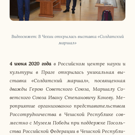
Ви­део­сю­жет: В Чехии от­кры­лась вы­став­ка «Сол­дат­ский
маршал»
4 июня 2020 года
в Рос­сий­ском центре науки и
куль­ту­ры в Праге от­кры­лась уни­каль­ная вы­
став­ка «Сол­дат­ский маршал», по­свя­щен­ная
дважды Герою Со­вет­ско­го Союза, Мар­ша­лу Со­
вет­ско­го Союза Ивану Сте­па­но­ви­чу Коневу. Ме­
ро­при­я­тие ор­га­ни­зо­ван­но пред­ста­ви­тель­ством
Рос­со­труд­ни­че­ства в Чеш­ской Рес­пуб­ли­ке сов­
мест­но с Музеем Победы при под­держ­ке По­соль­
ства Рос­сий­ской Фе­де­ра­ции в Чеш­ской Рес­пуб­ли­