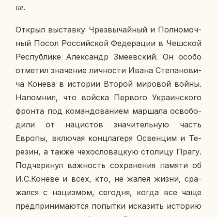
ке.
Открыл вы­став­ку Чрез­вы­чай­ный и Пол­но­моч­
ный Посол Рос­сий­ской Фе­де­ра­ции в Чеш­ской
Рес­пуб­ли­ке Алек­сандр Зме­ев­ский. Он особо
от­ме­тил зна­че­ние лич­но­сти Ивана Сте­па­но­ви­
ча Конева в ис­то­рии Второй ми­ро­вой войны.
На­пом­нил, что войска Пер­во­го Укра­ин­ско­го
фронта под ко­ман­до­ва­ни­ем мар­ша­ла осво­бо­
ди­ли от на­ци­стов зна­чи­тель­ную часть
Европы, вклю­чая конц­ла­ге­ря Ос­вен­цим и Те­
ре­зин, а также че­хо­сло­вац­кую сто­ли­цу Прагу.
Под­черк­нул важ­ность со­хра­не­ния памяти об
И.С.Коневе и всех, кто, не жалея жизни, сра­
жал­ся с на­циз­мом, се­го­дня, когда все чаще
пред­при­ни­ма­ют­ся по­пыт­ки ис­ка­зить ис­то­рию