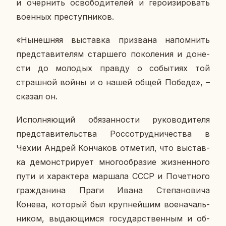
и очер­нить осво­бо­ди­те­лей и ге­ро­изи­ро­вать
во­ен­ных пре­ступ­ни­ков.
«Ны­неш­няя вы­став­ка при­зва­на на­пом­нить
пред­ста­ви­те­лям стар­ше­го по­ко­ле­ния и до­не­
сти до мо­ло­дых правду о со­бы­ти­ях той
страш­ной войны и о нашей общей Победе», –
сказал он.
Ис­пол­ня­ю­щий обя­зан­но­сти ру­ко­во­ди­те­ля
пред­ста­ви­тель­ства Рос­со­труд­ни­че­ства в
Чехии Андрей Кон­ча­ков от­ме­тил, что вы­став­
ка де­мон­стри­ру­ет мно­го­об­ра­зие жиз­нен­но­го
пути и ха­рак­те­ра мар­ша­ла СССР и По­чет­но­го
граж­да­ни­на Праги Ивана Сте­па­но­ви­ча
Конева, ко­то­рый был круп­ней­шим во­е­на­чаль­
ни­ком, вы­да­ю­щим­ся го­су­дар­ствен­ным и об­