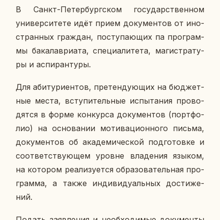
В Санкт-Пе­тер­бург­ском го­су­дар­ствен­ном
уни­вер­си­те­те идёт прием до­ку­мен­тов от ино­
стран­ных граж­дан, по­сту­па­ю­щих па про­грам­
мы ба­ка­лаври­а­та, спе­ци­а­ли­те­та, ма­ги­стра­ту­
ры и ас­пи­ран­ту­ры.
Для аби­ту­ри­ен­тов, пре­тен­ду­ю­щих на бюд­жет­
ные места, всту­пи­тель­ные ис­пы­та­ния про­во­
дят­ся в форме кон­кур­са до­ку­мен­тов (порт­фо­
лио) на ос­но­ва­нии мо­ти­ва­ци­он­но­го письма,
до­ку­мен­тов об ака­де­ми­че­ской под­го­тов­ке и
со­от­вет­ству­ю­щем уровне вла­де­ния языком,
на ко­то­ром ре­а­ли­зу­ет­ся об­ра­зо­ва­тель­ная про­
грам­ма, а также ин­ди­ви­ду­аль­ных до­сти­же­
ний.
Подать за­яв­ле­ния и необ­хо­ди­мые до­ку­мен­ты