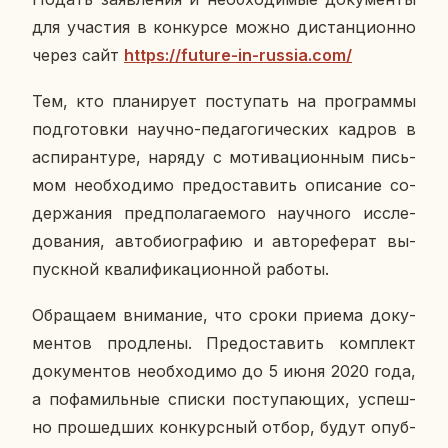
для уча­стия в кон­кур­се можно ди­стан­ци­он­но
через сайт
https://future-in-russia.com/
Тем, кто пла­ни­ру­ет по­сту­пать на про­грам­мы
под­го­тов­ки научно-пе­да­го­ги­че­ских кадров в
ас­пи­ран­ту­ре, наряду с мо­ти­ва­ци­он­ным пись­
мом необ­хо­ди­мо предо­ста­вить опи­са­ние со­
дер­жа­ния пред­по­ла­га­е­мо­го на­уч­но­го ис­сле­
до­ва­ния, ав­то­био­гра­фию и ав­то­ре­фе­рат вы­
пуск­ной ква­ли­фи­ка­ци­он­ной работы.
Об­ра­ща­ем вни­ма­ние, что сроки приема до­ку­
мен­тов про­дле­ны. Предо­ста­вить ком­плект
до­ку­мен­тов необ­хо­ди­мо до 5 июня 2020 года,
а по­фа­миль­ные списки по­сту­па­ю­щих, успеш­
но про­шед­ших кон­курс­ный отбор, будут опуб­