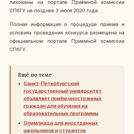
ли­ко­ва­ны на пор­та­ле При­ём­ной ко­мис­сии
СПбГУ не позд­нее 3 июля 2020 года.
Полная ин­фор­ма­ция о про­це­ду­ре приема и
усло­ви­ях про­ве­де­ния кон­кур­са раз­ме­ще­на на
офи­ци­аль­ном пор­та­ле При­ем­ной ко­мис­сии
СПбГУ.
Ещё по теме
Санкт-Петербургский
государственный университет
объявляет приём иностранных
граждан для обучения на
образовательные программы
Олимпиада для иностранных
школьников и студентов