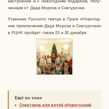
на­стро­е­нии и с но­во­год­ним по­дар­ком, по­лу­
чен­ным от Деда Мороза и Сне­гу­роч­ки.
Утрен­ник Рус­ско­го театра в Праге «Но­во­год­
ние при­клю­че­ния Деда Мороза и Сне­гу­роч­ки»
в РЦНК прой­дет также 23 и 30 де­каб­ря.
Ещё по теме
Cпектакль для детей «Новогодний