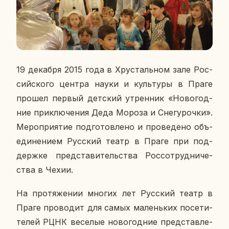
19 де­каб­ря 2015 года в Хру­сталь­ном зале Рос­
сий­ско­го центра науки и куль­ту­ры в Праге
прошел первый дет­ский утрен­ник «Но­во­год­
ние при­клю­че­ния Деда Мороза и Сне­гу­роч­ки».
Ме­ро­при­я­тие под­го­тов­ле­но и про­ве­де­но объ­
еди­не­ни­ем Рус­ский театр в Праге при под­
держ­ке пред­ста­ви­тель­ства Рос­со­труд­ни­че­
ства в Чехии.
На про­тя­же­нии многих лет Рус­ский театр в
Праге про­во­дит для самых ма­лень­ких по­се­ти­
те­лей РЦНК ве­се­лые но­во­год­ние пред­став­ле­