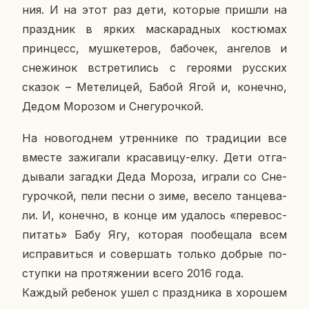
ния. И на этот раз дети, ко­то­рые пришли на
празд­ник в ярких мас­ка­рад­ных ко­стю­мах
прин­цесс, муш­ке­те­ров, ба­бо­чек, ан­ге­лов и
сне­жи­нок встре­ти­лись с ге­ро­я­ми рус­ских
сказок – Ме­те­ли­цей, Бабой Ягой и, ко­неч­но,
Дедом Мо­ро­зом и Сне­гу­роч­кой.
На но­во­год­нем утрен­ни­ке по тра­ди­ции все
вместе за­жи­га­ли кра­са­ви­цу-елку. Дети от­га­
ды­ва­ли за­гад­ки Деда Мороза, играли со Сне­
гу­роч­кой, пели песни о зиме, весело тан­це­ва­
ли. И, ко­неч­но, в конце им уда­лось «пе­ре­вос­
пи­тать» Бабу Ягу, ко­то­рая по­обе­ща­ла всем
ис­пра­вить­ся и со­вер­шать только добрые по­
ступ­ки на про­тя­же­нии всего 2016 года.
Каждый ре­бе­нок ушел с празд­ни­ка в хо­ро­шем