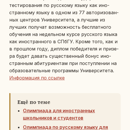
те­сти­ро­ва­ния по рус­ско­му языку как ино­
стран­но­му языку в одном из 77 ав­то­ри­зо­ван­
ных цен­тров Уни­вер­си­те­та, а лучшие из
лучших по­лу­чат воз­мож­ность бес­плат­но­го
обу­че­ния на недель­ном курсе рус­ско­го языка
как ино­стран­но­го в СПбГУ. Кроме того, как и
в про­шлом году, диплом по­бе­ди­те­ля и при­зе­
ра будет давать су­ще­ствен­ный бонус ино­
стран­ным аби­ту­ри­ен­там при по­ступ­ле­нии на
об­ра­зо­ва­тель­ные про­грам­мы Уни­вер­си­те­та.
Ин­фор­ма­ция по ссылке
Ещё по теме
Олимпиада для иностранных
школьников и студентов
Олимпиада по русскому языку для