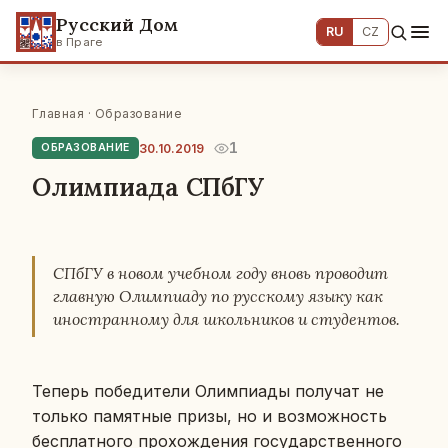
Русский Дом
RU
CZ
в Праге
Главная
·
Образование
1
30.10.2019
ОБРАЗОВАНИЕ
Олимпиада СПбГУ
СПбГУ в новом учеб­ном году вновь про­во­дит
глав­ную Олим­пи­а­ду по рус­ско­му языку как
ино­стран­но­му для школь­ни­ков и сту­ден­тов.
Теперь по­бе­ди­те­ли Олим­пи­а­ды по­лу­чат не
только па­мят­ные призы, но и воз­мож­ность
бес­плат­но­го про­хож­де­ния го­су­дар­ствен­но­го