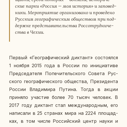
ские парки «Россия — моя ис­то­рия» и за­по­вед­
ни­ки. Ме­ро­при­я­тие ор­га­ни­зо­ва­но и про­ве­де­но
Рус­ским гео­гра­фи­че­ским об­ще­ством при под­
держ­ке пред­ста­ви­тель­ства Рос­со­труд­ни­че­
ства в Чехии.
Первый «Гео­гра­фи­че­ский дик­тант» со­сто­ял­ся
1 ноября 2015 года в России по ини­ци­а­ти­ве
Пред­се­да­те­ля По­пе­чи­тель­ско­го Совета Рус­
ско­го гео­гра­фи­че­ско­го об­ще­ства, Пре­зи­ден­та
России Вла­ди­ми­ра Путина. Тогда в акции
при­ня­ло уча­стие более 70 тысяч че­ло­век. В
2017 году дик­тант стал меж­ду­на­род­ным, его
на­пи­са­ли в 25 стра­нах мира на 2224 пло­щад­
ках, в том числе Рос­сий­ский центр науки и