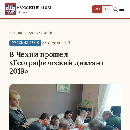
Русский Дом
RU
CZ
в Праге
Главная
·
Русский язык
3
27.10.2019
РУССКИЙ ЯЗЫК
В Чехии прошел
«Географический диктант
2019»