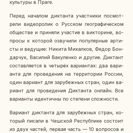
куль­ту­ры в Праге.
Перед на­ча­лом дик­тан­та участ­ни­ки по­смот­
ре­ли ви­део­ро­лик о Рус­ском гео­гра­фи­че­ском
об­ще­стве и при­ня­ли уча­стие в вик­то­рине, во­
про­сы к ко­то­рой озву­чи­ли по­пу­ляр­ные ар­ти­
сты и ве­ду­щие: Никита Ми­хал­ков, Федор Бон­
дар­чук, Ва­си­лий Ва­ку­лен­ко и другие. Дик­тант
со­став­ля­ет­ся в че­ты­рёх ва­ри­ан­тах: два ва­ри­
ан­та для про­ве­де­ния на тер­ри­то­рии России,
один ва­ри­ант для за­ру­беж­ных стран, один ва­
ри­ант для про­ве­де­ния Дик­тан­та онлайн. Все
ва­ри­ан­ты иден­тич­ны по сте­пе­ни слож­но­сти.
Ва­ри­ант дик­тан­та для за­ру­беж­ных стран, ко­
то­рый писали в Чеш­ской Рес­пуб­ли­ке со­сто­ит
из двух частей, первая часть — 10 во­про­сов и