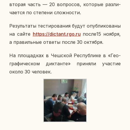
вторая часть — 20 во­про­сов, ко­то­рые раз­ли­
ча­ет­ся по сте­пе­ни слож­но­сти.
Ре­зуль­та­ты те­сти­ро­ва­ния будут опуб­ли­ко­ва­ны
на сайте
https://dictant.rgo.ru
после15 ноября,
а пра­виль­ные ответы после 30 ок­тяб­ря.
На пло­щад­ках в Чеш­ской Рес­пуб­ли­ке в «Гео­
гра­фи­че­ском дик­тан­те» при­ня­ли уча­стие
около 30 че­ло­век.