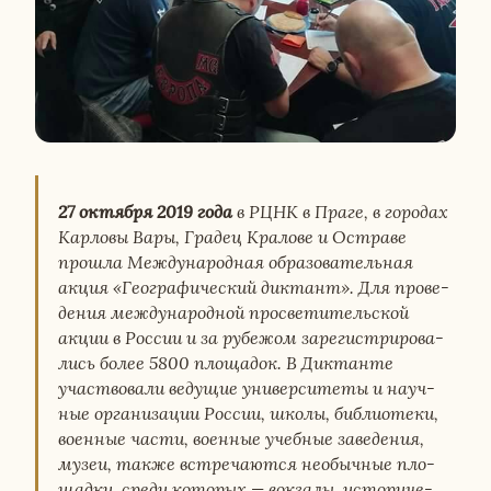
27 ок­тяб­ря 2019 года
в РЦНК в Праге, в го­ро­дах
Кар­ло­вы Вары, Градец Кра­ло­ве и Остра­ве
прошла Меж­ду­на­род­ная об­ра­зо­ва­тель­ная
акция «Гео­гра­фи­че­ский дик­тант». Для про­ве­
де­ния меж­ду­на­род­ной про­све­ти­тель­ской
акции в России и за ру­бе­жом за­ре­ги­стри­ро­ва­
лись более 5800 пло­ща­док. В Дик­тан­те
участ­во­ва­ли ве­ду­щие уни­вер­си­те­ты и на­уч­
ные ор­га­ни­за­ции России, школы, биб­лио­те­ки,
во­ен­ные части, во­ен­ные учеб­ные за­ве­де­ния,
музеи, также встре­ча­ют­ся необыч­ные пло­
щад­ки, среди ко­то­рых — вок­за­лы, ис­то­ри­че­