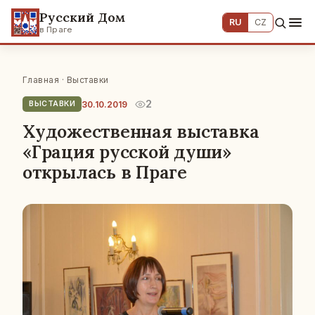
Русский Дом
RU
CZ
в Праге
Главная
·
Выставки
2
30.10.2019
ВЫСТАВКИ
Художественная выставка
«Грация русской души»
открылась в Праге