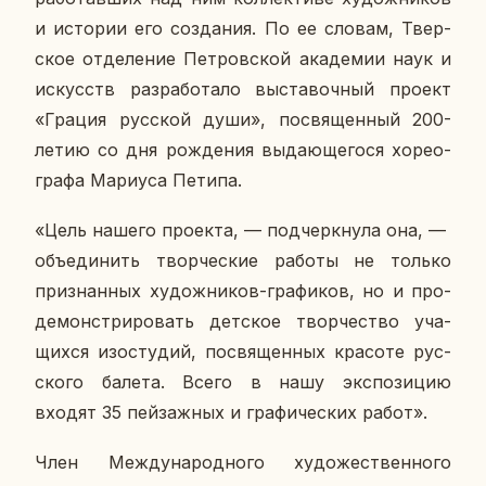
и ис­то­рии его со­зда­ния. По ее словам, Твер­
ское от­де­ле­ние Пет­ров­ской ака­де­мии наук и
ис­кусств раз­ра­бо­та­ло вы­ста­воч­ный проект
«Грация рус­ской души», по­свя­щен­ный 200-
летию со дня рож­де­ния вы­да­ю­ще­го­ся хо­рео­
гра­фа Ма­ри­уса Петипа.
«Цель нашего про­ек­та, — под­черк­ну­ла она, —
объ­еди­нить твор­че­ские работы не только
при­знан­ных ху­дож­ни­ков-гра­фи­ков, но и про­
де­мон­стри­ро­вать дет­ское твор­че­ство уча­
щих­ся изо­сту­дий, по­свя­щен­ных кра­со­те рус­
ско­го балета. Всего в нашу экс­по­зи­цию
входят 35 пей­заж­ных и гра­фи­че­ских работ».
Член Меж­ду­на­род­но­го ху­до­же­ствен­но­го