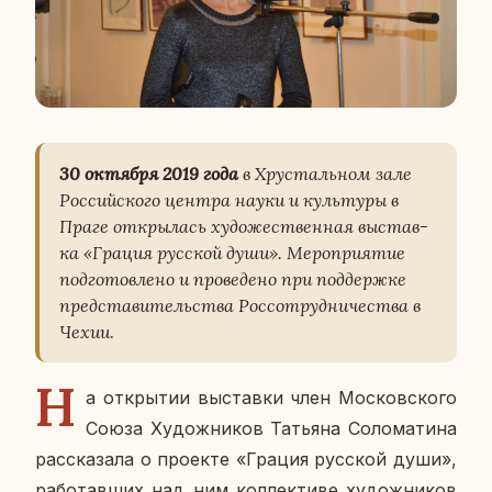
30 ок­тяб­ря 2019 года
в Хру­сталь­ном зале
Рос­сий­ско­го центра науки и куль­ту­ры в
Праге от­кры­лась ху­до­же­ствен­ная вы­став­
ка «Грация рус­ской души». Ме­ро­при­я­тие
под­го­тов­ле­но и про­ве­де­но при под­держ­ке
пред­ста­ви­тель­ства Рос­со­труд­ни­че­ства в
Чехии
.
Н
а от­кры­тии вы­став­ки член Мос­ков­ско­го
Союза Ху­дож­ни­ков Та­тья­на Со­ло­ма­ти­на
рас­ска­за­ла о про­ек­те «Грация рус­ской души»,
ра­бо­тав­ших над ним кол­лек­ти­ве ху­дож­ни­ков