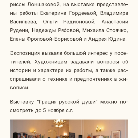
риссы Лон­ша­ко­вой, на вы­став­ке пред­став­ле­
ны работы Ека­те­ри­на Гор­де­е­вой, Вла­ди­ми­ра
Ва­си­лье­ва, Ольги Ра­ди­о­но­вой, Ана­ста­сии
Рудени, На­деж­ды Ря­бо­вой, Ми­ха­и­ла Сто­яч­ко,
Елены Фро­ло­вой-Бо­ри­со­вой и Андрея Юдина.
Экс­по­зи­ция вы­зва­ла боль­шой ин­те­рес у по­се­
ти­те­лей. Ху­дож­ни­цам за­да­ва­ли во­про­сы об
ис­то­рии и ха­рак­те­ре их работы, а также рас­
спра­ши­ва­ли о тех­ни­ке и пред­по­чте­ни­ях в жи­
во­пи­си.
Вы­став­ку “Грация рус­ской души” можно по­
смот­реть до 5 ноября с.г.