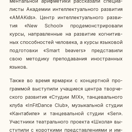
мен­таль­ной ариф­ме­ти­ки рас­ска­за­ли спе­ци­а­
ли­сты Ака­де­мии ин­тел­лек­ту­аль­но­го раз­ви­тия
«AMAKids». Центр ин­тел­лек­ту­аль­но­го раз­ви­
тия «New School» про­де­мон­стри­ро­ва­ли
курсы, на­прав­лен­ные на раз­ви­тие ко­гни­тив­
ных спо­соб­но­стей че­ло­ве­ка, а курсы язы­ко­вой
под­го­тов­ки «Smart beavers» пред­ста­ви­ли
свою ме­то­ди­ку пре­по­да­ва­ния ино­стран­ных
языков.
Также во время яр­мар­ки с кон­церт­ной про­
грам­мой вы­сту­пи­ли уча­щи­е­ся центра твор­че­
ско­го раз­ви­тия «Студии MIX», тан­це­валь­но­го
клуба «InFitDance Club», му­зы­каль­ной студии
«Кан­та­би­ле» и тан­це­валь­ной студии «Sen».
Участ­ни­ки те­ат­раль­но­го про­ек­та «Школа» вы­
сту­пи­ли с ко­рот­ки­ми пред­став­ле­ни­я­ми и им­