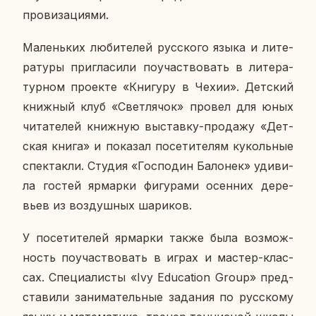
про­ви­за­ци­я­ми.
Ма­лень­ких лю­би­те­лей рус­ско­го языка и ли­те­
ра­ту­ры при­гла­си­ли по­участ­во­вать в ли­те­ра­
тур­ном про­ек­те «Кни­гу­ру в Чехии». Дет­ский
книж­ный клуб «Свет­ля­чок» провел для юных
чи­та­те­лей книж­ную вы­став­ку-про­да­жу «Дет­
ская книга» и по­ка­зал по­се­ти­те­лям ку­коль­ные
спек­так­ли. Студия «Гос­по­дин Ба­ло­нек» уди­ви­
ла гостей яр­мар­ки фи­гу­ра­ми осен­них де­ре­
вьев из воз­душ­ных ша­ри­ков.
У по­се­ти­те­лей яр­мар­ки также была воз­мож­
ность по­участ­во­вать в играх и мастер-клас­
сах. Спе­ци­а­ли­сты «Ivy Education Group» пред­
ста­ви­ли за­ни­ма­тель­ные за­да­ния по рус­ско­му