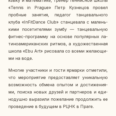
языку и ма­те­ма­ти­ке, тренер тен­нис­ной школы
«Tennis in Prague» Петр Куз­не­цов провел
проб­ные за­ня­тия, пе­да­гог тан­це­валь­но­го
клуба «InFitDance Club» стан­це­ва­ла с ма­лень­
ки­ми по­се­ти­те­ля­ми зумбу — тан­це­валь­ную
фитнес-про­грам­му на основе по­пу­ляр­ных ла­
ти­но­аме­ри­кан­ских ритмов, а ху­до­же­ствен­ная
школа «Ebu Art» ри­со­ва­ла со всеми же­ла­ю­щи­
ми на воде.
Многие участ­ни­ки и гости яр­мар­ки от­ме­ти­ли,
что ме­ро­при­я­тие предо­став­ля­ет уни­каль­ную
воз­мож­ность обмена опытом и до­сти­же­ни­я­
ми, поиска новых друзей и парт­не­ров и еди­
но­душ­но вы­ра­зи­ли по­же­ла­ние про­дол­жить ее
про­ве­де­ние в бу­ду­щем в РЦНК в Праге.