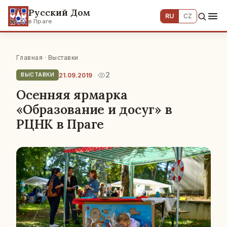
Русский Дом
RU
CZ
в Праге
Главная
·
Выставки
2
21.09.2019
ВЫСТАВКИ
Осенняя ярмарка
«Образование и досуг» в
РЦНК в Праге