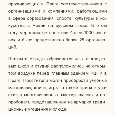
про­жи­ва­ю­щих в Праге со­оте­че­ствен­ни­ков с
ор­га­ни­за­ци­я­ми и ком­па­ни­я­ми, ра­бо­та­ю­щи­ми
в сфере об­ра­зо­ва­ния, спорта, куль­ту­ры и ис­
кус­ства в Чехии на рус­ском языке. В этом
году ме­ро­при­я­тие по­се­ти­ли более 1000 че­ло­
век и было пред­став­ле­но более 25 ор­га­ни­за­
ций.
Шатры и стенды об­ра­зо­ва­тель­ных и до­су­го­
вых школ и студий рас­по­ло­жи­лись на от­кры­
том воз­ду­хе перед глав­ным зда­ни­ем РЦНК в
Праге. По­се­ти­те­ли могли при­об­ре­сти учеб­ные
ма­те­ри­а­лы, книги, игры, а также при­нять уча­
стие в мно­го­чис­лен­ных мастер-клас­сах и по­
про­бо­вать пред­став­лен­ные на яр­мар­ке тра­ди­
ци­он­ные уго­ще­ния и блюда.