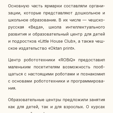
Ос­нов­ную часть яр­мар­ки со­став­ля­ли ор­га­ни­
за­ции, ко­то­рые пред­став­ля­ют до­школь­ное и
школь­ное об­ра­зо­ва­ние. В их числе — чешско-
рус­ская «Веда», школа ин­тел­лек­ту­аль­но­го
раз­ви­тия и об­ра­зо­ва­тель­ный центр для детей
и под­рост­ков «Little House Club», а также чеш­
ское из­да­тель­ство «Oktan print».
Центр ро­бо­то­тех­ни­ки «ROBiQ» предо­ста­вил
ма­лень­ким по­се­ти­те­лям воз­мож­ность по­об­
щать­ся с на­сто­я­щи­ми ро­бо­та­ми и по­зна­ко­мил
с ос­но­ва­ми ро­бо­то­тех­ни­ки и про­грам­ми­ро­ва­
ния.
Об­ра­зо­ва­тель­ные центры пред­ло­жи­ли за­ня­тия
как для детей, так и для взрос­лых. О курсах