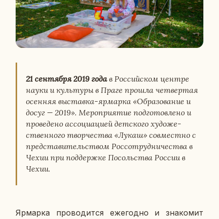
21 сен­тяб­ря 2019 года
в Рос­сий­ском центре
науки и куль­ту­ры в Праге прошла чет­вер­тая
осен­няя вы­став­ка-яр­мар­ка «Об­ра­зо­ва­ние и
досуг — 2019». Ме­ро­при­я­тие под­го­тов­ле­но и
про­ве­де­но ас­со­ци­а­ци­ей дет­ско­го ху­до­же­
ствен­но­го твор­че­ства «Лукаш» сов­мест­но с
пред­ста­ви­тель­ством Рос­со­труд­ни­че­ства в
Чехии при под­держ­ке По­соль­ства России в
Чехии.
Яр­мар­ка про­во­дит­ся еже­год­но и зна­ко­мит