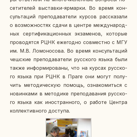
се­ти­те­лей вы­став­ки-яр­мар­ки. Во время кон­
суль­та­ций пре­по­да­ва­те­ли курсов рас­ска­за­ли
о воз­мож­но­стях сдачи в центре меж­ду­на­род­
ных сер­ти­фи­ка­ци­он­ных эк­за­ме­нов, ко­то­рые
про­во­дят­ся РЦНК еже­год­но сов­мест­но с МГУ
им. М.В. Ло­мо­но­со­ва. Во время кон­суль­та­ций
чеш­ские пре­по­да­ва­те­ли рус­ско­го языка были
также ин­фор­ми­ро­ва­ны, что на курсах рус­ско­
го языка при РЦНК в Праге они могут по­лу­
чить ме­то­ди­че­скую помощь, озна­ко­мить­ся с
но­вин­ка­ми в ме­то­ди­ке пре­по­да­ва­ния рус­ско­
го языка как ино­стран­но­го, о работе Центра
кол­лек­тив­но­го до­сту­па.