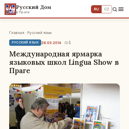
Русский Дом
RU
CZ
в Праге
Главная
·
Русский язык
1
28.03.2014
РУССКИЙ ЯЗЫК
Международная ярмарка
языковых школ Lingua Show в
Праге