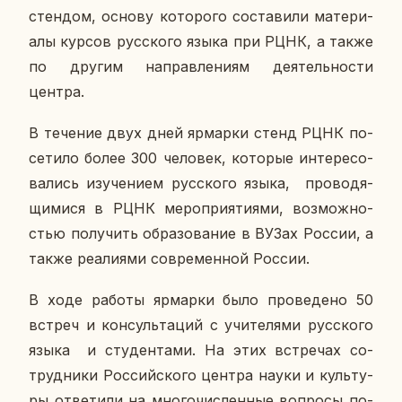
стен­дом, основу ко­то­ро­го со­ста­ви­ли ма­те­ри­
а­лы курсов рус­ско­го языка при РЦНК, а также
по другим на­прав­ле­ни­ям де­я­тель­но­сти
центра.
В те­че­ние двух дней яр­мар­ки стенд РЦНК по­
се­ти­ло более 300 че­ло­век, ко­то­рые ин­те­ре­со­
ва­лись изу­че­ни­ем рус­ско­го языка, про­во­дя­
щи­ми­ся в РЦНК ме­ро­при­я­ти­я­ми, воз­мож­но­
стью по­лу­чить об­ра­зо­ва­ние в ВУЗах России, а
также ре­а­ли­я­ми со­вре­мен­ной России.
В ходе работы яр­мар­ки было про­ве­де­но 50
встреч и кон­суль­та­ций с учи­те­ля­ми рус­ско­го
языка и сту­ден­та­ми. На этих встре­чах со­
труд­ни­ки Рос­сий­ско­го центра науки и куль­ту­
ры от­ве­ти­ли на мно­го­чис­лен­ные во­про­сы по­