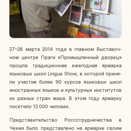
27–28 марта 2014 года в глав­ном Вы­ста­воч­
ном центре Праги «Про­мыш­лен­ный дворец»
прошла тра­ди­ци­он­ная еже­год­ная яр­мар­ка
язы­ко­вых школ Lingua Show, в ко­то­рой при­ня­
ли уча­стие более 90 курсов язы­ко­вых школ
ино­стран­ных языков и куль­тур­ных ин­сти­ту­тов
из разных стран мира. В этом году яр­мар­ку
по­се­ти­ло 13 000 че­ло­век.
Пред­ста­ви­тель­ство Рос­со­труд­ни­че­ства в
Чехии было пред­став­ле­но на яр­мар­ке своим