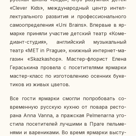
«Clever Kids», меж­ду­на­род­ный центр ин­тел­
лек­ту­аль­но­го раз­ви­тия и про­фес­си­о­наль­но­го
са­мо­опре­де­ле­ния «Uni Brains». Впер­вые в яр­
мар­ке при­ня­ли уча­стие дет­ский театр «Ко­ме­
ди­ант-студия», ан­глий­ский му­зы­каль­ный
театр «MET in Prague», книж­ный ин­тер­нет-ма­
га­зин «Skazkashop». Мастер-фло­рист Елена
Ге­рась­ки­на про­ве­ла с по­се­ти­те­ля­ми яр­мар­ки
мастер-класс по из­го­тов­ле­нию осен­них бу­ке­
ти­ков из живых цветов.
Все гости яр­мар­ки смогли по­про­бо­вать со­
вре­мен­ную рус­скую кухню от повара ре­сто­
ра­на Anna Vanna, а праж­ская Pelmenarna уго­
сти­ла по­се­ти­те­лей луч­ши­ми в Праге пель­ме­
ня­ми и ва­ре­ни­ка­ми. Во время яр­мар­ки вы­сту­