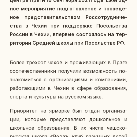
ное ме­ро­при­я­тие под­го­тов­ле­ное и про­ве­де­
ное пред­ста­ви­тель­ством Рос­со­труд­ни­че­
ства в Чехии при под­держ­ке По­соль­ства
России в Чехии, впер­вые со­сто­я­лось на тер­
ри­то­рии Сред­ней школы при По­соль­стве РФ.
Более трёх­сот чехов и про­жи­ва­ю­щих в Праге
со­оте­че­ствен­ни­ки по­лу­чи­ли воз­мож­ность по­
зна­ко­мить­ся с ор­га­ни­за­ци­я­ми и ком­па­ни­я­ми,
ра­бо­та­ю­щи­ми в Чехии в сфере об­ра­зо­ва­ния,
спорта и куль­ту­ры на рус­ском языке.
При­о­ри­тет на яр­мар­ке был отдан ор­га­ни­за­
ции, ко­то­рые пред­став­ля­ют до­школь­ное и
школь­ное об­ра­зо­ва­ние. В их числе чешско-
рус­ская школа «Веда», клуб ра­зум­ных детей