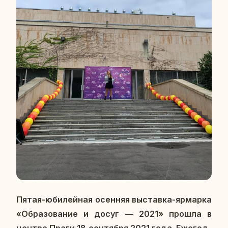
Пятая-юби­лей­ная осен­няя вы­став­ка-яр­мар­ка
«Об­ра­зо­ва­ние и досуг — 2021» прошла в
центре Праги 18 сен­тяб­ря 2021 года. Еже­год­