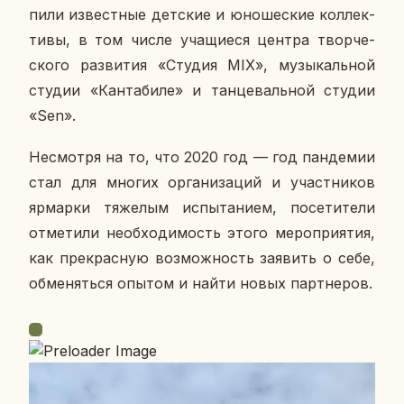
пи­ли из­вест­ные дет­ские и юно­ше­ские кол­лек­
ти­вы, в том числе уча­щи­е­ся центра твор­че­
ско­го раз­ви­тия «Студия MIX», му­зы­каль­ной
студии «Кан­та­би­ле» и тан­це­валь­ной студии
«Sen».
Несмот­ря на то, что 2020 год — год пан­де­мии
стал для многих ор­га­ни­за­ций и участ­ни­ков
яр­мар­ки тя­же­лым ис­пы­та­ни­ем, по­се­ти­те­ли
от­ме­ти­ли необ­хо­ди­мость этого ме­ро­при­я­тия,
как пре­крас­ную воз­мож­ность за­явить о себе,
об­ме­нять­ся опытом и найти новых парт­не­ров.