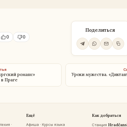
Поделиться
0
0
тья
С
ургский романс»
Уроки мужества. «Дикта
 в Праге
Ещё
Как добраться
Чехия
·
Афиша
·
Курсы языка
Hradčans
Станция