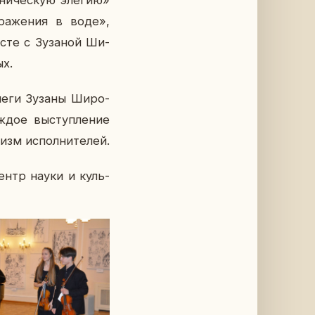
о­ни­че­скую элегию»
ра­же­ния в воде»,
те с Зу­з­а­ной Ши­
ых.
ле­ги Зузаны Ши­ро­
аждое вы­ступ­ле­ние
изм ис­пол­ни­те­лей.
 центр науки и куль­