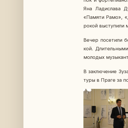
пок и фор­те­пи­а­н
Яна Ла­ди­сла­ва 
«Памяти Рамо», «Дв
ро­кой вы­сту­пи­ли
Вечер по­се­ти­ли 
кой. Дли­тель­ны­ми
мо­ло­дых му­зы­кан­
В за­клю­че­ние Зуз
ту­ры в Праге за по