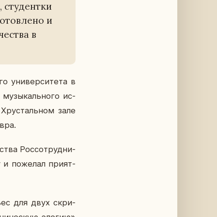
, сту­дент­ки
о­тов­ле­но и
че­ства в
го уни­вер­си­те­та в
 му­зы­каль­но­го ис­
в Хру­сталь­ном зале
в­ра.
­ства Рос­со­труд­ни­
и по­же­лал при­ят­
пьес для двух скри­