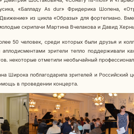
о» Дмит­рия Шо­ста­ко­ви­ча, «Cонату fis-moll» и «Гар­м
Дусика, «Бал­ла­ду As dur» Фри­де­ри­ка Шопена, «От­
и­же­ние» из цикла «Образы» для фор­те­пи­а­но. Вмес
 мо­ло­дые скри­па­чи Мар­ти­на Вче­ла­ко­ва и Давид Херн
более 50 че­ло­век, среди ко­то­рых были друзья и кол­
 ап­ло­дис­мен­та­ми зри­те­ли тепло под­дер­жи­ва­ли к
тов. неко­то­рые от­ме­ти­ли необы­чай­ный про­фес­си­о­на­л
ана Широка по­бла­го­да­ри­ла зри­те­лей и Рос­сий­ский
мощь в про­ве­де­нии кон­цер­та.