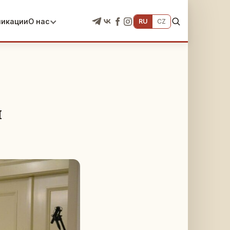
ликации
О нас
RU
CZ
ы