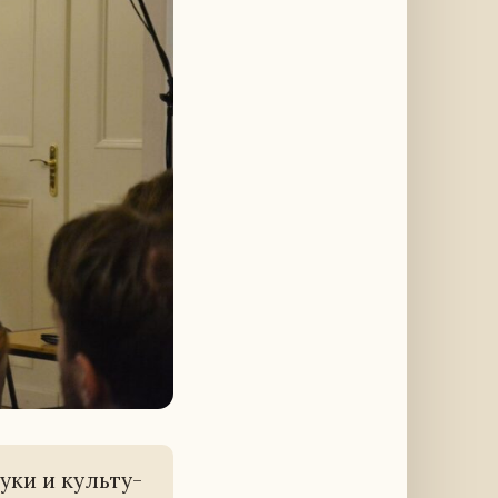
уки и куль­ту­