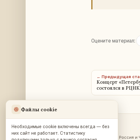
Оцените материал:
← Предыдущая ста
Концерт «Петерб
состоялся в РЦНК
Файлы cookie
Необходимые cookie включены всегда — без
Разделы
Русский Дом
в Праге
них сайт не работает. Статистику
О России
·
Россия и 
подключаем только с вашего согласия.