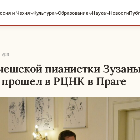
ссия и Чехия
Культура
Образование
Наука
Новости
Пуб
3
чешской пианистки Зузан
прошел в РЦНК в Праге