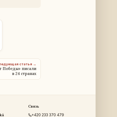
ледующая статья →
нт Победы» писали
в 24 странах
Связь
ká
+420 233 370 479