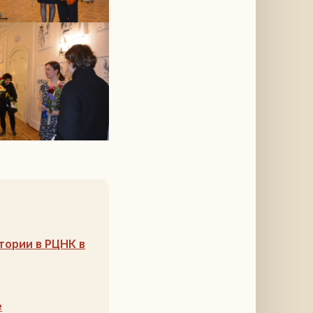
ории в РЦНК в
е