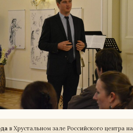
ода
в Хру­сталь­ном зале Рос­сий­ско­го центра на