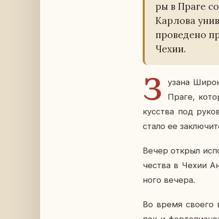
ры в Праге со­
Кар­ло­ва уни­
про­ве­де­но п
Чехии.
З
узана Широка 
Праге, ко­то­
кус­ства под ру­ко­
стало ее за­клю­чи­т
Вечер открыл ис­пол­
че­ства в Чехии Ан
но­го вечера.
Во время своего вы