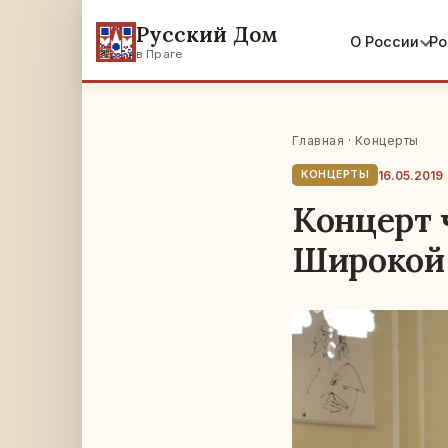
Русский Дом
О России
Ро
в Праге
Главная
·
Концерты
16.05.2019
КОНЦЕРТЫ
Концерт 
Широкой 