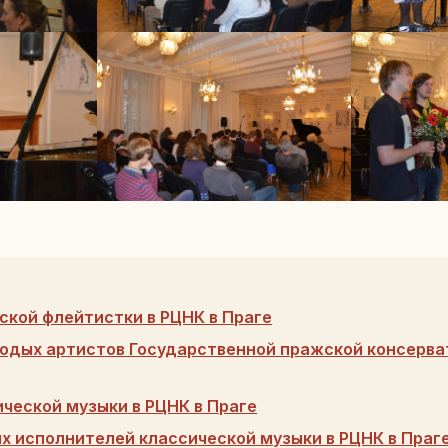
ской флейтистки в РЦНК в Праге
одых артистов Государственной пражской консерват
ической музыки в РЦНК в Праге
х исполнителей классической музыки в РЦНК в Праг