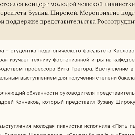
сто­ял­ся кон­церт мо­ло­дой чеш­ской пи­а­нист­ки
вер­си­те­та Зузаны Ши­ро­кой. Ме­ро­при­я­тие под­г
ри под­держ­ке пред­ста­ви­тель­ства Рос­со­труд­ни­
– сту­дент­ка пе­да­го­ги­че­ско­го фа­куль­те­та Кар­ло­во­
рая изу­ча­ет тех­ни­ку фор­те­пи­ан­ной игры на ка­фед­ре
вод­ством про­фес­со­ра Вита Гре­го­ра. Вы­ступ­ле­ние 
ель­ным вы­ступ­ле­ни­ем для по­лу­че­ния сте­пе­ни ба­ка­ла
ня­ю­щий обя­зан­но­сти ру­ко­во­ди­те­ля пред­ста­ви­тель
дрей Кон­ча­ков, ко­то­рый пред­ста­вил Зузану Широку 
­ступ­ле­ния мо­ло­дая пи­а­нист­ка ис­пол­ни­ла «Пять 