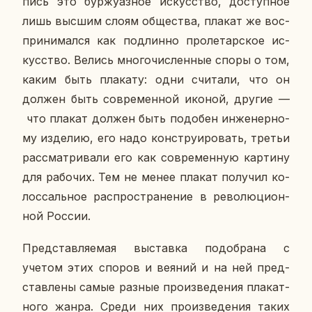
пись это бур­жу­аз­ное ис­кус­ство, до­ступ­ное
лишь высшим слоям об­ще­ства, плакат же вос­
при­ни­мал­ся как под­лин­но про­ле­тар­ское ис­
кус­ство. Велись мно­го­чис­лен­ные споры о том,
каким быть пла­ка­ту: одни счи­та­ли, что он
должен быть со­вре­мен­ной иконой, другие —
что плакат должен быть по­до­бен ин­же­нер­но­
му из­де­лию, его надо кон­стру­и­ро­вать, третьи
рас­смат­ри­ва­ли его как со­вре­мен­ную кар­ти­ну
для ра­бо­чих. Тем не менее плакат по­лу­чил ко­
лос­саль­ное рас­про­стра­не­ние в ре­во­лю­ци­он­
ной России.
Пред­став­ля­е­мая вы­став­ка по­до­бра­на с
учетом этих споров и веяний и на ней пред­
став­ле­ны самые разные про­из­ве­де­ния пла­кат­
но­го жанра. Среди них про­из­ве­де­ния таких