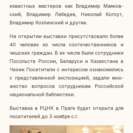
из­вест­ных ма­сте­ров как Вла­ди­мир Ма­я­ков­
ский, Вла­ди­мир Ле­бе­дев, Ни­ко­лай Когоут,
Вла­ди­мир Коз­лин­ский и другие.
На от­кры­тии вы­став­ки при­сут­ство­ва­ло более
40 че­ло­век из числа со­оте­че­ствен­ни­ков и
чеш­ских граж­дан. В их числе были со­труд­ни­ки
По­сольств России, Бе­ла­ру­си и Ка­зах­ста­на в
Чехии По­се­ти­те­ли с ин­те­ре­сом озна­ко­ми­лись
с пред­став­лен­ной экс­по­зи­ци­ей, задали мно­
же­ство во­про­сов со­труд­ни­кам Рос­сий­ской
на­ци­о­наль­ной биб­лио­те­ки.
Вы­став­ка в РЦНК в Праге будет от­кры­та для
по­се­ти­те­лей до 3 ноября с.г.