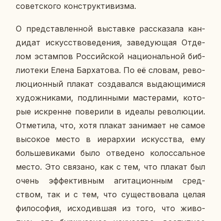
со­вет­ско­го кон­струк­ти­виз­ма.
О пред­став­лен­ной вы­став­ке рас­ска­за­ла кан­
ди­дат ис­кус­ство­ве­де­ния, за­ве­ду­ю­щая От­де­
лом эс­там­пов Рос­сий­ской на­ци­о­наль­ной биб­
лио­те­ки Елена Бар­ха­то­ва. По её словам, ре­во­
лю­ци­он­ный плакат со­зда­вал­ся вы­да­ю­щи­ми­ся
ху­дож­ни­ка­ми, под­лин­ны­ми ма­сте­ра­ми, ко­то­
рые ис­кренне по­ве­ри­ли в идеалы ре­во­лю­ции.
От­ме­ти­ла, что, хотя плакат за­ни­ма­ет не самое
вы­со­кое место в иерар­хии ис­кус­ства, ему
боль­ше­ви­ка­ми было от­ве­де­но ко­лос­саль­ное
место. Это свя­за­но, как с тем, что плакат был
очень эф­фек­тив­ным аги­та­ци­он­ным сред­
ством, так и с тем, что су­ще­ство­ва­ла целая
фи­ло­со­фия, ис­хо­див­шая из того, что жи­во­