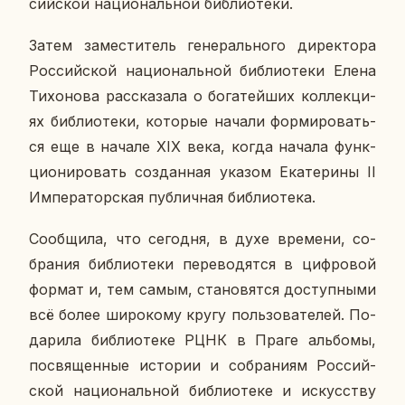
сий­ской на­ци­о­наль­ной биб­лио­те­ки.
Затем за­ме­сти­тель ге­не­раль­но­го ди­рек­то­ра
Рос­сий­ской на­ци­о­наль­ной биб­лио­те­ки Елена
Ти­хо­но­ва рас­ска­за­ла о бо­га­тей­ших кол­лек­ци­
ях биб­лио­те­ки, ко­то­рые начали фор­ми­ро­вать­
ся еще в начале XIX века, когда начала функ­
ци­о­ни­ро­вать со­здан­ная указом Ека­те­ри­ны II
Им­пе­ра­тор­ская пуб­лич­ная биб­лио­те­ка.
Со­об­щи­ла, что се­го­дня, в духе вре­ме­ни, со­
бра­ния биб­лио­те­ки пе­ре­во­дят­ся в циф­ро­вой
формат и, тем самым, ста­но­вят­ся до­ступ­ны­ми
всё более ши­ро­ко­му кругу поль­зо­ва­те­лей. По­
да­ри­ла биб­лио­те­ке РЦНК в Праге аль­бо­мы,
по­свя­щен­ные ис­то­рии и со­бра­ни­ям Рос­сий­
ской на­ци­о­наль­ной биб­лио­те­ке и ис­кус­ству