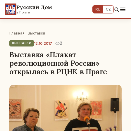
Русский Дом
RU
CZ
в Праге
Главная
·
Выставки
2
12.10.2017
ВЫСТАВКИ
Выставка «Плакат
революционной России»
открылась в РЦНК в Праге