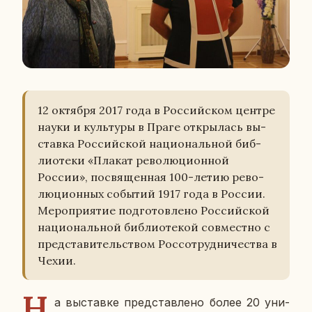
12 ок­тяб­ря 2017 года в Рос­сий­ском центре
науки и куль­ту­ры в Праге от­кры­лась вы­
став­ка Рос­сий­ской на­ци­о­наль­ной биб­
лио­те­ки «Плакат ре­во­лю­ци­он­ной
России», по­свя­щен­ная 100-летию ре­во­
лю­ци­он­ных со­бы­тий 1917 года в России.
Ме­ро­при­я­тие под­го­тов­ле­но Рос­сий­ской
на­ци­о­наль­ной биб­лио­те­кой сов­мест­но с
пред­ста­ви­тель­ством Рос­со­труд­ни­че­ства в
Чехии.
Н
а вы­став­ке пред­став­ле­но более 20 уни­