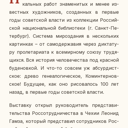
каль­ных работ зна­ме­ни­тых и менее из­
вест­ных ху­дож­ни­ков, со­здан­ных в первые
годы со­вет­ской власти из кол­лек­ции Рос­сий­
ской на­ци­о­наль­ной биб­лио­те­ки (г. Санкт-Пе­
тер­бург). Си­сте­ма ми­ро­зда­ния в несколь­ких
кар­тин­ках – от са­мо­дер­жа­вия через дик­та­ту­
ру про­ле­та­ри­а­та к все­мир­но­му союзу тру­дя­
щих­ся. Вся ис­то­рия че­ло­ве­че­ства под крас­ной
бу­де­нов­кой. И что-то совсем уж аб­сур­дист­
ское: древо ге­не­а­ло­ги­че­ское, Ко­мин­тер­нов­
ское! Бу­ду­щее, как оно ри­со­ва­лось 100 лет
назад, в первые годы со­вет­ской власти.
Вы­став­ку открыл ру­ко­во­ди­тель пред­ста­ви­
тель­ства Рос­со­труд­ни­че­ства в Чехии Леонид
Гамза, ко­то­рый пред­ста­вил со­труд­ни­ков Рос­