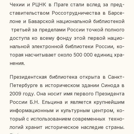
Чехии и РЦНК в Праге стали вслед за пред­
ста­ви­тель­ством Рос­со­труд­ни­че­ства в Бар­се­
лоне и Ба­вар­ской на­ци­о­наль­ной биб­лио­те­кой
тре­тьей за пре­де­ла­ми России точкой пол­но­го
до­сту­па ко всему фонду этой первой на­ци­о­
наль­ной элек­трон­ной биб­лио­те­ки России, ко­
то­рая на­счи­ты­ва­ет около 500 000 единиц хра­
не­ния.
Пре­зи­дент­ская биб­лио­те­ка от­кры­та в Санкт-
Пе­тер­бур­ге в ис­то­ри­че­ском здании Синода в
2009 году. Она носит имя пер­во­го Пре­зи­ден­та
России Б.Н. Ель­ци­на и яв­ля­ет­ся круп­ней­шим
ин­фор­ма­ци­он­ным и куль­тур­ным цен­тром, ко­
то­рый с ис­поль­зо­ва­ни­ем со­вре­мен­ных тех­но­
ло­гий хранит ис­то­ри­че­ское на­сле­дие страны.