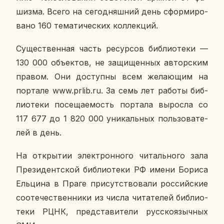
шиз­ма. Всего на се­го­дняш­ний день сфор­ми­ро­
ва­но 160 те­ма­ти­че­ских кол­лек­ций.
Су­ще­ствен­ная часть ре­сур­сов биб­лио­те­ки —
130 000 объ­ек­тов, не за­щи­щен­ных ав­тор­ским
правом. Они до­ступ­ны всем же­ла­ю­щим на
пор­та­ле www.prlib.ru. За семь лет работы биб­
лио­те­ки по­се­ща­е­мость пор­та­ла вы­рос­ла со
117 677 до 1 820 000 уни­каль­ных поль­зо­ва­те­
лей в день.
На от­кры­тии элек­трон­но­го чи­таль­но­го зала
Пре­зи­дент­ской биб­лио­те­ки РФ имени Бориса
Ель­ци­на в Праге при­сут­ство­ва­ли рос­сий­ские
со­оте­че­ствен­ни­ки из числа чи­та­те­лей биб­лио­
те­ки РЦНК, пред­ста­ви­те­ли рус­ско­языч­ных