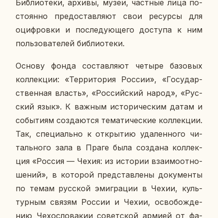
Биб­лио­те­ки, архивы, музеи, част­ные лица по­
сто­ян­но предо­став­ля­ют свои ре­сур­сы для
оциф­ров­ки и по­сле­ду­ю­ще­го до­сту­па к ним
поль­зо­ва­те­лей биб­лио­те­ки.
Основу фонда со­став­ля­ют четыре ба­зо­вых
кол­лек­ции: «Тер­ри­то­рия России», «Го­су­дар­
ствен­ная власть», «Рос­сий­ский народ», «Рус­
ский язык». К важным ис­то­ри­че­ским датам и
со­бы­ти­ям со­зда­ют­ся те­ма­ти­че­ские кол­лек­ции.
Так, спе­ци­аль­но к от­кры­тию уда­лен­но­го чи­
таль­но­го зала в Праге была со­зда­на кол­лек­
ция «Россия — Чехия: из ис­то­рии вза­и­мо­от­но­
ше­ний», в ко­то­рой пред­став­ле­ны до­ку­мен­ты
по темам рус­ской эми­гра­ции в Чехии, куль­
тур­ным связям России и Чехии, осво­бож­де­
нию Че­хо­сло­ва­кии со­вет­ской армией от фа­