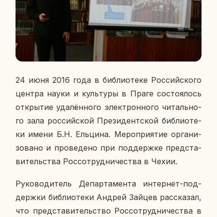
24 июня 2016 года в биб­лио­те­ке Рос­сий­ско­го
центра науки и куль­ту­ры в Праге со­сто­я­лось
от­кры­тие уда­лён­но­го элек­трон­но­го чи­таль­но­
го зала рос­сий­ской Пре­зи­дент­ской биб­лио­те­
ки имени Б.Н. Ель­ци­на. Ме­ро­при­я­тие ор­га­ни­
зо­ва­но и про­ве­де­но при под­держ­ке пред­ста­
ви­тель­ства Рос­со­труд­ни­че­ства в Чехии.
Ру­ко­во­ди­тель Де­пар­та­мен­та ин­тер­нет-под­
держ­ки биб­лио­те­ки Андрей Зайцев рас­ска­зал,
что пред­ста­ви­тель­ство Рос­со­труд­ни­че­ства в