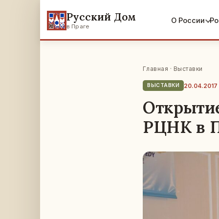
Русский Дом
О России
Ро
в Праге
Главная
·
Выставки
20.04.2017
ВЫСТАВКИ
Открытие
РЦНК в П