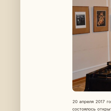
20 апреля 2017 год
со­сто­я­лось от­кры