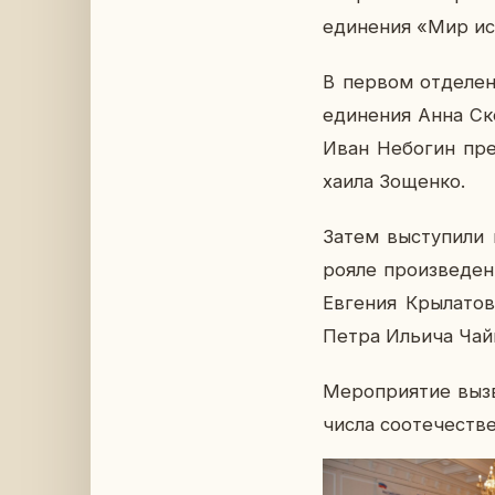
еди­не­ния «Мир ис­
В первом от­де­ле­н
еди­не­ния Анна Ск
Иван Небо­гин пред­
ха­и­ла Зо­щен­ко.
Затем вы­сту­пи­ли
рояле про­из­ве­де
Ев­ге­ния Кры­ла­то
Петра Ильича Чай­к
Ме­ро­при­я­тие вы­
числа со­оте­че­ств