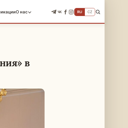
ликации
О нас
RU
CZ
ния» в