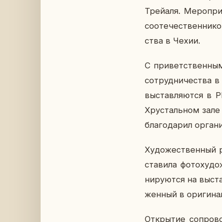
Трей­а­ля. Ме­ро­пр
со­оте­че­ствен­ни­
ства в Чехии.
С при­вет­ствен­ным
со­труд­ни­че­ства 
вы­став­ля­ют­ся в
Хру­сталь­ном зале
бла­го­да­рил ор­га
Ху­до­же­ствен­ный 
ста­ви­ла фо­то­ху­
ни­ру­ют­ся на вы­с
жен­ный в ори­ги­нал
От­кры­тие со­про­в