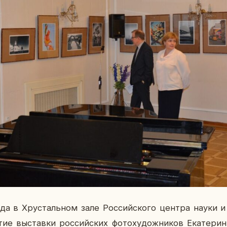
а в Хру­сталь­ном зале Рос­сий­ско­го центра науки и
­тие вы­став­ки рос­сий­ских фо­то­ху­дож­ни­ков Ека­те­р