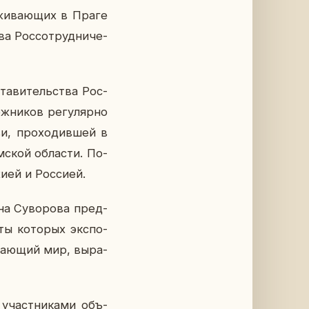
­жи­ва­ю­щих в Праге
а Рос­со­труд­ни­че­
та­ви­тель­ства Рос­
­ни­ков ре­гу­ляр­но
и, про­хо­див­шей в
ской об­ла­сти. По­
ией и Рос­си­ей.
на Су­во­ро­ва пред­
ты ко­то­рых экс­по­
жа­ю­щий мир, вы­ра­
 участ­ни­ка­ми объ­