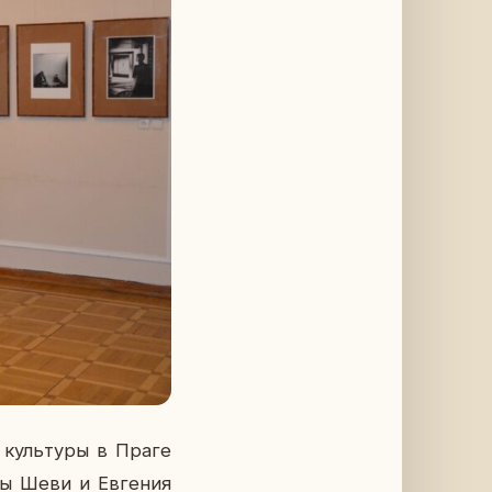
 куль­ту­ры в Праге
и­ны Шеви и Ев­ге­ния