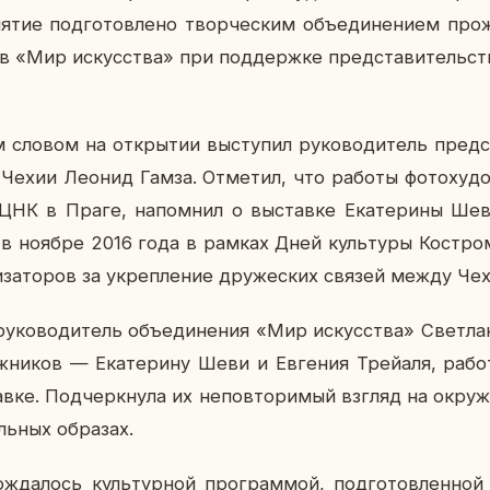
и­я­тие под­го­тов­ле­но твор­че­ским объ­еди­не­ни­ем про
ков «Мир ис­кус­ства» при под­держ­ке пред­ста­ви­тель­ств
 словом на от­кры­тии вы­сту­пил ру­ко­во­ди­тель пред­с
в Чехии Леонид Гамза. От­ме­тил, что работы фо­то­ху­дож
 РЦНК в Праге, на­пом­нил о вы­став­ке Ека­те­ри­ны Шев
 в ноябре 2016 года в рамках Дней куль­ту­ры Ко­стром­
­ни­за­то­ров за укреп­ле­ние дру­же­ских связей между Чех
ру­ко­во­ди­тель объ­еди­не­ния «Мир ис­кус­ства» Свет­ла­
дож­ни­ков — Ека­те­ри­ну Шеви и Ев­ге­ния Трей­а­ля, рабо
тав­ке. Под­черк­ну­ла их непо­вто­ри­мый взгляд на окру­
ь­ных об­ра­зах.
ож­да­лось куль­тур­ной про­грам­мой, под­го­тов­лен­ной