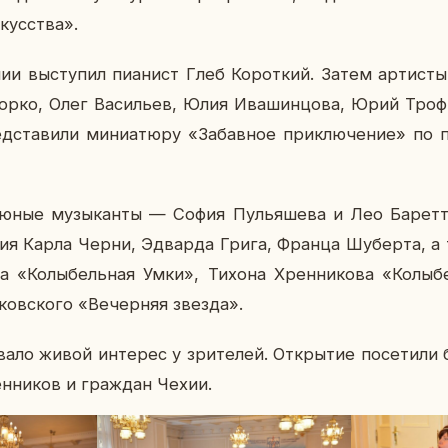
кус­ства».
ии вы­сту­пил пи­а­нист Глеб Ко­рот­кий. Затем ар­ти­сты
орко, Олег Ва­си­льев, Юлия Ива­шин­цо­ва, Юрий Тро­
ста­ви­ли ми­ни­а­тю­ру «За­бав­ное при­клю­че­ние» по 
 юные му­зы­кан­ты — София Пу­лья­ше­ва и Лео Ба­рет­т
­ния Карла Черни, Эд­вар­да Грига, Франца Шу­бер­та, 
­ва «Ко­лы­бель­ная Умки», Тихона Хрен­ни­ко­ва «Ко­лы­б
ов­ско­го «Ве­чер­няя звезда».
зва­ло живой ин­те­рес у зри­те­лей. От­кры­тие по­се­ти­л
ен­ни­ков и граж­дан Чехии.