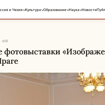
ссия и Чехия
Культура
Образование
Наука
Новости
Пуб
0
 фотовыставки «Изображе
раге