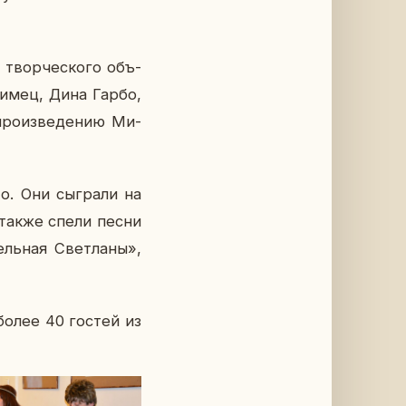
 твор­че­ско­го объ­
фи­мец, Дина Гарбо,
про­из­ве­де­нию Ми­
о. Они сыг­ра­ли на
а также спели песни
ель­ная Свет­ла­ны»,
и более 40 гостей из