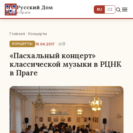
Русский Дом
RU
CZ
в Праге
Главная
·
Концерты
0
19.04.2017
КОНЦЕРТЫ
«Пасхальный концерт»
классической музыки в РЦНК
в Праге