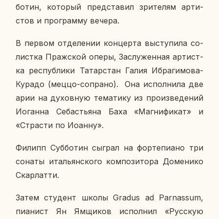
бо­тин, ко­то­рый пред­ста­вил зри­те­лям ар­ти­
стов и про­грам­му вечера.
В первом от­де­ле­нии кон­цер­та вы­сту­пи­ла со­
лист­ка Праж­ской оперы, За­слу­жен­ная ар­тист­
ка рес­пуб­ли­ки Та­тар­стан Галия Иб­ра­ги­мо­ва-
Курадо (меццо-со­пра­но). Она ис­пол­ни­ла две
арии на ду­хов­ную те­ма­ти­ку из про­из­ве­де­ний
Иоган­на Се­бастья­на Баха «Маг­ни­фи­кат» и
«Стра­сти по Иоанну».
Филипп Суб­бо­тин сыграл на фор­те­пи­а­но три
сонаты ита­льян­ско­го ком­по­зи­то­ра До­ме­ни­ко
Скар­лат­ти.
Затем сту­дент школы Gradus ad Parnassum,
пи­а­нист Ян Ям­щи­ков ис­пол­нил «Рус­скую