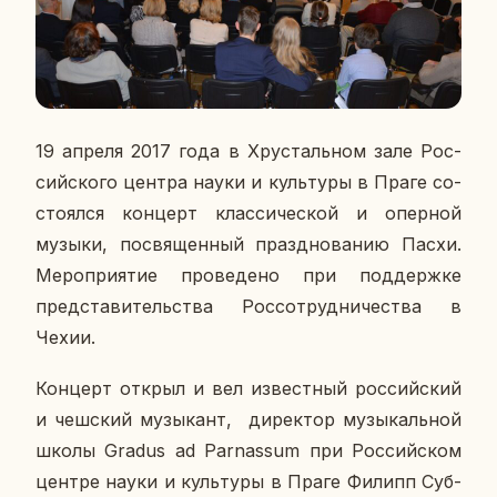
19 апреля 2017 года в Хру­сталь­ном зале Рос­
сий­ско­го центра науки и куль­ту­ры в Праге со­
сто­ял­ся кон­церт клас­си­че­ской и опер­ной
музыки, по­свя­щен­ный празд­но­ва­нию Пасхи.
Ме­ро­при­я­тие про­ве­де­но при под­держ­ке
пред­ста­ви­тель­ства Рос­со­труд­ни­че­ства в
Чехии.
Кон­церт открыл и вел из­вест­ный рос­сий­ский
и чеш­ский му­зы­кант, ди­рек­тор му­зы­каль­ной
школы Gradus ad Parnassum при Рос­сий­ском
центре науки и куль­ту­ры в Праге Филипп Суб­