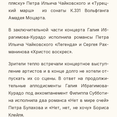
пляску» Петра Ильича Чай­ков­ско­го и «Ту­рец­
кий марш» из сонаты К.331 Вольф­ган­га
Амадея Мо­цар­та.
В за­клю­чи­тель­ной части кон­цер­та Галия Иб­
ра­ги­мо­ва-Курадо ис­пол­ни­ла ро­ман­сы Петра
Ильича Чай­ков­ско­го «Ле­ген­да» и Сергея Рах­
ма­ни­но­ва «Хри­стос вос­крес».
Зри­те­ли тепло встре­ча­ли кон­церт­ное вы­ступ­
ле­ние ар­ти­стов и в конце долго не хотели от­
пус­кать их со сцены. В ответ на про­дол­жи­
тель­ные ап­ло­дис­мен­ты Галия Иб­ра­ги­мо­ва-
Курадо под ак­ком­па­не­мент Фи­лип­па Суб­бо­ти­
на ис­пол­ни­ла два ро­ман­са «Нет в мире очей»
Петра Бу­ла­хо­ва и «Нет, нет, не хочу» Бориса
Клейля.