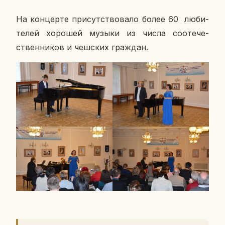
На кон­цер­те при­сут­ство­ва­ло более 60 лю­би­
те­лей хо­ро­шей музыки из числа со­оте­че­
ствен­ни­ков и чеш­ских граж­дан.