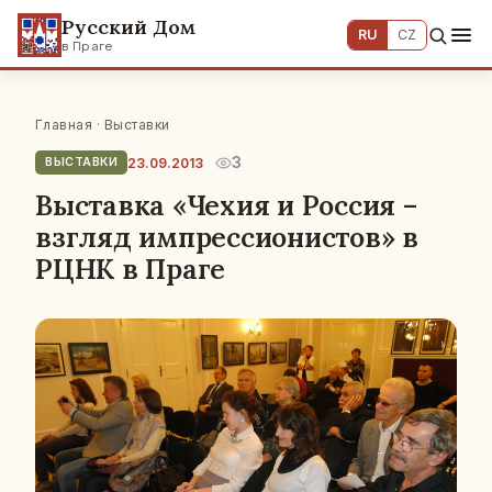
Русский Дом
RU
CZ
в Праге
Главная
·
Выставки
3
23.09.2013
ВЫСТАВКИ
Выставка «Чехия и Россия –
взгляд импрессионистов» в
РЦНК в Праге