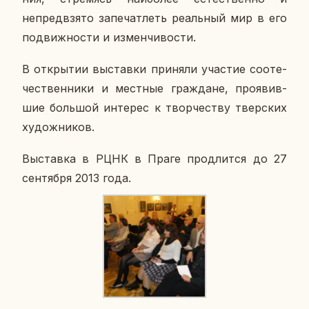
непред­взя­то за­пе­чат­леть ре­аль­ный мир в его
по­движ­но­сти и из­мен­чи­во­сти.
В от­кры­тии вы­став­ки при­ня­ли уча­стие со­оте­
че­ствен­ни­ки и мест­ные граж­дане, про­явив­
шие боль­шой ин­те­рес к твор­че­ству твер­ских
ху­дож­ни­ков.
Вы­став­ка в РЦНК в Праге про­длит­ся до 27
сен­тяб­ря 2013 года.