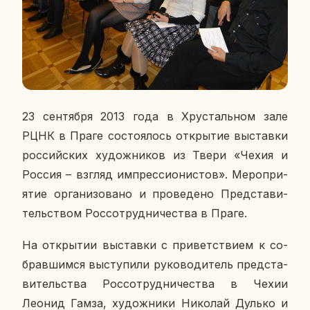
23 сен­тяб­ря 2013 года в Хру­сталь­ном зале
РЦНК в Праге со­сто­я­лось от­кры­тие вы­став­ки
рос­сий­ских
ху­дож­ни­ков из Твери «Чехия и
Россия – взгляд им­прес­си­о­ни­стов». Ме­ро­при­
я­тие ор­га­ни­зо­ва­но и про­ве­де­но Пред­ста­ви­
тель­ством Рос­со­труд­ни­че­ства в Праге.
На от­кры­тии вы­став­ки с при­вет­стви­ем к со­
брав­шим­ся вы­сту­пи­ли ру­ко­во­ди­тель пред­ста­
ви­тель­ства Рос­со­труд­ни­че­ства в Чехии
Леонид Гамза, ху­дож­ни­ки Ни­ко­лай Дулько и