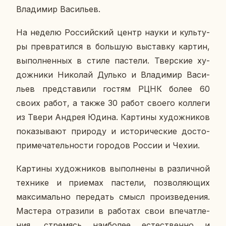
Вла­ди­мир Ва­си­льев.
На неделю Рос­сий­ский центр науки и куль­ту­
ры пре­вра­тил­ся в боль­шую вы­став­ку картин,
вы­пол­нен­ных в стиле па­сте­ли. Твер­ские ху­
дож­ни­ки Ни­ко­лай Дулько и Вла­ди­мир Ва­си­
льев пред­ста­ви­ли гостям РЦНК более 60
своих работ, а также 30 работ своего кол­ле­ги
из Твери Андрея Юдина. Кар­ти­ны ху­дож­ни­ков
по­ка­зы­ва­ют при­ро­ду и ис­то­ри­че­ские до­сто­
при­ме­ча­тель­но­сти го­ро­дов России и Чехии.
Кар­ти­ны ху­дож­ни­ков вы­пол­не­ны в раз­лич­ной
тех­ни­ке и при­е­мах па­сте­ли, поз­во­ля­ю­щих
мак­си­маль­но пе­ре­дать смысл про­из­ве­де­ния.
Ма­сте­ра от­ра­зи­ли в ра­бо­тах свои впе­чат­ле­
ния, стре­мясь наи­бо­лее есте­ствен­но и