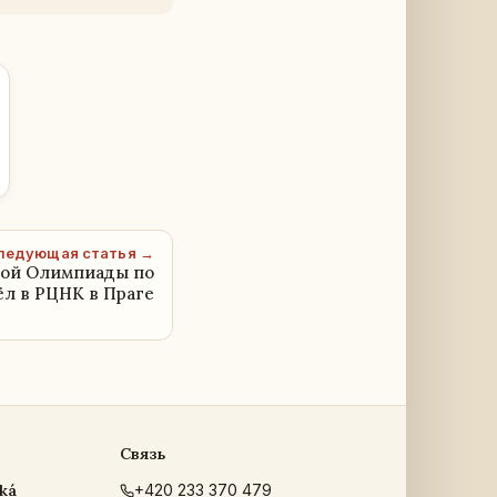
ледующая статья →
кой Олимпиады по
ёл в РЦНК в Праге
Связь
ká
+420 233 370 479