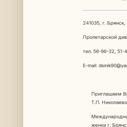
241035, г. Брянск, 
Про­ле­тар­ской ди­в
тел. 56-96-32, 51-4
E-mail: dsinik90@ya
При­гла­ша­ем В
Т.П. Ни­ко­ла­е­
Меж­ду­на­род­н
жен­ки г. Брян­с