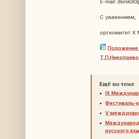
E-mail: dsinik9
С ува­же­ни­ем,
орг­ко­ми­тет X 
По­ло­же­ние
Т.П.Ни­ко­ла­е­в
Ещё по теме
IX Междунар
Фестиваль-
V междунаро
Международн
русского яз