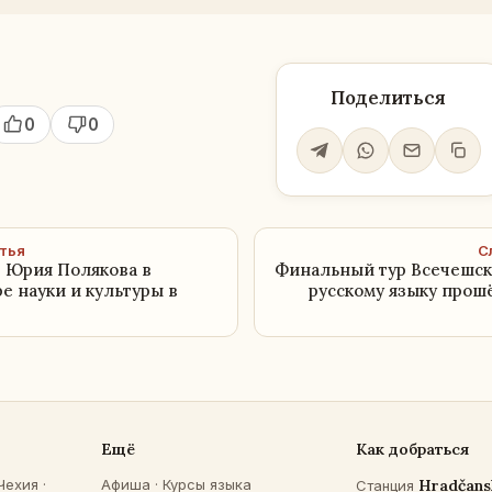
Поделиться
0
0
тья
С
 Юрия Полякова в
Финальный тур Всечешс
е науки и культуры в
русскому языку прош
Ещё
Как добраться
Чехия
·
Афиша
·
Курсы языка
Hradčans
Станция