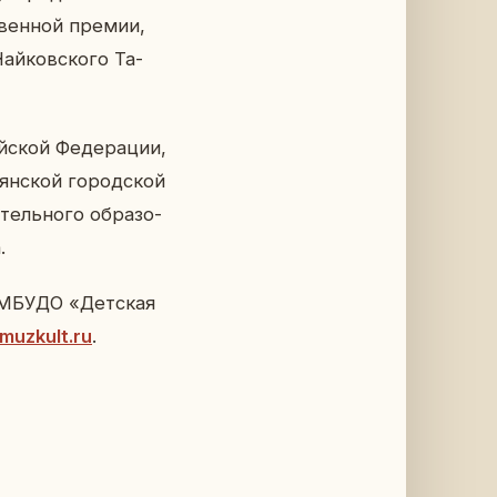
ствен­ной премии,
ай­ков­ско­го Та­
й­ской Фе­де­ра­ции,
рян­ской го­род­ской
тель­но­го об­ра­зо­
.
е МБУДО «Дет­ская
.muzkult.ru
.