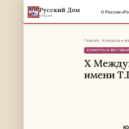
Русский Дом
О России
Ро
в Праге
Главная
·
Конкурсы и ф
КОНКУРСЫ И ФЕСТИВА
X Между
имени Т.
ю