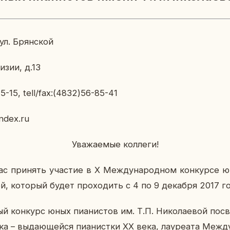
ул. Брян­ской
и­зии, д.13
5-15, tell/fax:(4832)56-85-41
ndex.ru
Ува­жа­е­мые кол­ле­ги!
ас при­нять уча­стие в X Меж­ду­на­род­ном кон­кур­се ю
вой, ко­то­рый будет про­хо­дить с 4 по 9 де­каб­ря 2017 г
ый кон­курс юных пи­а­ни­стов им. Т.П. Ни­ко­ла­е­вой по­
ка – вы­да­ю­щей­ся пи­а­нист­ки XX века, ла­у­ре­а­та Меж­