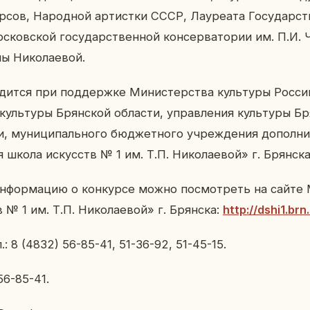
р­сов, На­род­ной ар­тист­ки СССР, Ла­у­ре­а­та Го­су­дар­
с­ков­ской го­су­дар­ствен­ной кон­сер­ва­то­рии им. П.И. Ч
ы Ни­ко­ла­е­вой.
дит­ся при под­держ­ке Ми­ни­стер­ства куль­ту­ры Рос­си
 куль­ту­ры Брян­ской об­ла­сти, управ­ле­ния куль­ту­ры Б
и, му­ни­ци­паль­но­го бюд­жет­но­го учре­жде­ния до­пол­ни­
 школа ис­кусств № 1 им. Т.П. Ни­ко­ла­е­вой» г. Брян­ска
ин­фор­ма­цию о кон­кур­се можно по­смот­реть на сайт
№ 1 им. Т.П. Ни­ко­ла­е­вой» г. Брян­ска:
http://dshi1.brn
.: 8 (4832) 56-85-41, 51-36-92, 51-45-15.
56-85-41.