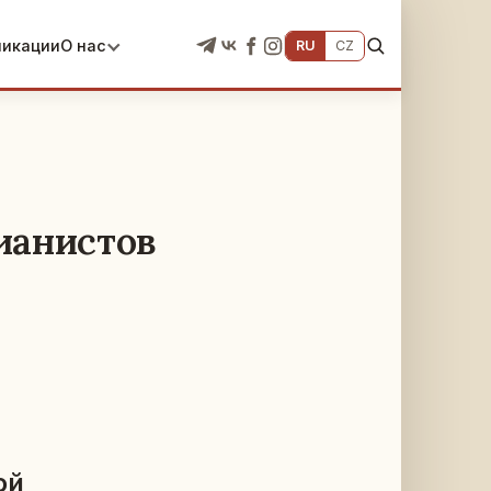
ликации
О нас
RU
CZ
ианистов
ой