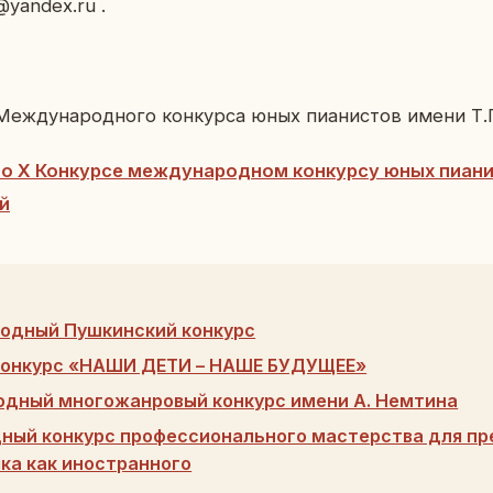
0@yandex.ru .
Меж­ду­на­род­но­го кон­кур­са юных пи­а­ни­стов имени Т.П.
 о X Кон­кур­се меж­ду­на­род­ном кон­кур­су юных пи­а­
ой
одный Пушкинский конкурс
конкурс «НАШИ ДЕТИ – НАШЕ БУДУЩЕЕ»
дный многожанровый конкурс имени А. Немтина
ый конкурс профессионального мастерства для пр
ыка как иностранного