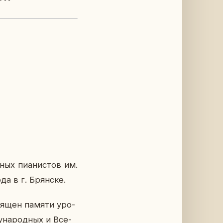
ных пи­а­ни­стов им.
ода в г. Брян­ске.
свя­щен памяти уро­
ду­на­род­ных и Все­