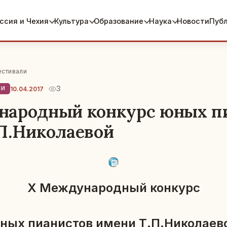
ссия и Чехия
Культура
Образование
Наука
Новости
Пуб
естивали
3
10.04.2017
ЛИ
народный конкурс юных п
П.Николаевой
X Меж­ду­на­род­ный кон­курс
ных пи­а­ни­стов имени Т.П.Ни­ко­ла­е­в