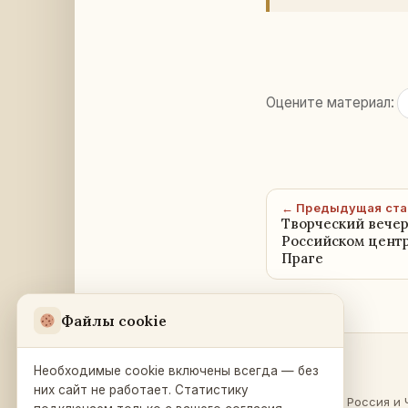
Оцените материал:
← Предыдущая ста
Творческий вечер
Российском центр
Праге
Файлы cookie
Необходимые cookie включены всегда — без
Разделы
Русский Дом
в Праге
них сайт не работает. Статистику
О России
·
Россия и 