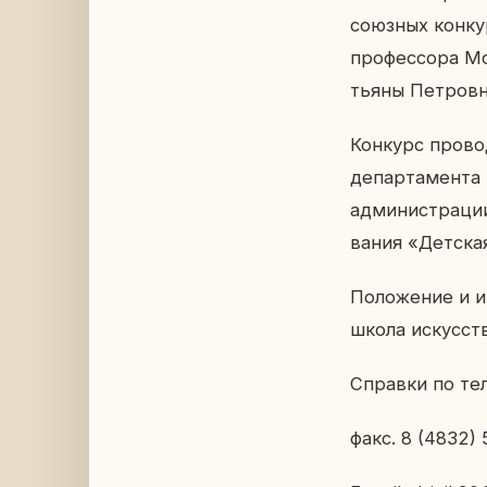
со­юз­ных кон­ку
про­фес­со­ра Мо
тья­ны Пет­ров­н
Кон­курс про­во­
де­пар­та­мен­та
ад­ми­ни­стра­ци
ва­ния «Дет­ская
По­ло­же­ние и 
школа ис­кусств 
Справ­ки по тел
факс. 8 (4832) 