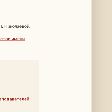
 Ни­ко­ла­е­вой.
ни­стов имени
еподавателей