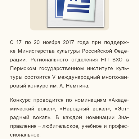
С 17 по 20 ноября 2017 года при под­держ­
ке Ми­ни­стер­ства куль­ту­ры Рос­сий­ской Фе­де­
ра­ции, Ре­ги­о­наль­но­го от­де­ле­ния НП ВХО в
Перм­ском го­су­дар­ствен­ном ин­сти­ту­те куль­
ту­ры со­сто­ит­ся V меж­ду­на­род­ный мно­го­жан­
ро­вый кон­курс им. А. Нем­ти­на.
Кон­курс про­во­дит­ся по но­ми­на­ци­ям «Ака­де­
ми­че­ский вокал», «На­род­ный вокал», «Эст­
рад­ный вокал». В каждой но­ми­на­ции 3на­
прав­ле­ния – лю­би­тель­ское, учеб­ное и про­фес­
си­о­наль­ное.