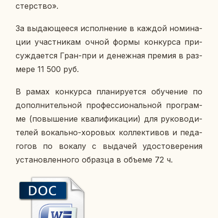
стер­ство».
За вы­да­ю­ще­е­ся ис­пол­не­ние в каждой но­ми­на­
ции участ­ни­кам очной формы кон­кур­са при­
суж­да­ет­ся Гран-при и де­неж­ная премия в раз­
ме­ре 11 500 руб.
В рамах кон­кур­са пла­ни­ру­ет­ся обу­че­ние по
до­пол­ни­тель­ной про­фес­си­о­наль­ной про­грам­
ме (по­вы­ше­ние ква­ли­фи­ка­ции) для ру­ко­во­ди­
те­лей во­каль­но-хо­ро­вых кол­лек­ти­вов и пе­да­
го­гов по вокалу с вы­да­чей удо­сто­ве­ре­ния
уста­нов­лен­но­го об­раз­ца в объеме 72 ч.