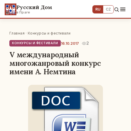
Русский Дом
RU
CZ
в Праге
Главная
·
Конкурсы и фестивали
2
16.10.2017
КОНКУРСЫ И ФЕСТИВАЛИ
V международный
многожанровый конкурс
имени А. Немтина