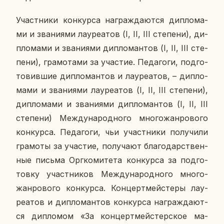
Участ­ни­ки кон­кур­са на­граж­да­ют­ся ди­пло­ма­
ми и зва­ни­я­ми ла­у­ре­а­тов (I, II, III сте­пе­ни), ди­
пло­ма­ми и зва­ни­я­ми ди­пло­ман­тов (I, II, III сте­
пе­ни), гра­мо­та­ми за уча­стие. Пе­да­го­ги, под­го­
то­вив­шие ди­пло­ман­тов и ла­у­ре­а­тов, – ди­пло­
ма­ми и зва­ни­я­ми ла­у­ре­а­тов (I, II, III сте­пе­ни),
ди­пло­ма­ми и зва­ни­я­ми ди­пло­ман­тов (I, II, III
сте­пе­ни) Меж­ду­на­род­но­го мно­го­жан­ро­во­го
кон­кур­са. Пе­да­го­ги, чьи участ­ни­ки по­лу­чи­ли
гра­мо­ты за уча­стие, по­лу­ча­ют бла­го­дар­ствен­
ные письма Орг­ко­ми­те­та кон­кур­са за под­го­
тов­ку участ­ни­ков Меж­ду­на­род­но­го мно­го­
жан­ро­во­го кон­кур­са. Кон­церт­мей­сте­ры ла­у­
ре­а­тов и ди­пло­ман­тов кон­кур­са на­граж­да­ют­
ся ди­пло­мом «За кон­церт­мей­стер­ское ма­