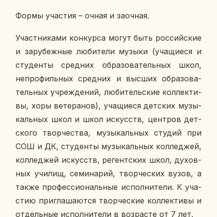
Формы уча­стия – очная и за­оч­ная.
Участ­ни­ка­ми кон­кур­са могут быть рос­сий­ские
и за­ру­беж­ные лю­би­те­ли музыки (уча­щи­е­ся и
сту­ден­ты сред­них об­ра­зо­ва­тель­ных школ,
непро­филь­ных сред­них и высших об­ра­зо­ва­
тель­ных учре­жде­ний, лю­би­тель­ские кол­лек­ти­
вы, хоры ве­те­ра­нов), уча­щи­е­ся дет­ских му­зы­
каль­ных школ и школ ис­кусств, цен­тров дет­
ско­го твор­че­ства, му­зы­каль­ных студий при
СОШ и ДК, сту­ден­ты му­зы­каль­ных кол­ле­джей,
кол­ле­джей ис­кусств, ре­гент­ских школ, ду­хов­
ных училищ, се­ми­на­рий, твор­че­ских вузов, а
также про­фес­си­о­наль­ные ис­пол­ни­те­ли. К уча­
стию при­гла­ша­ют­ся твор­че­ские кол­лек­ти­вы и
от­дель­ные ис­пол­ни­те­ли в воз­расте от 7 лет.