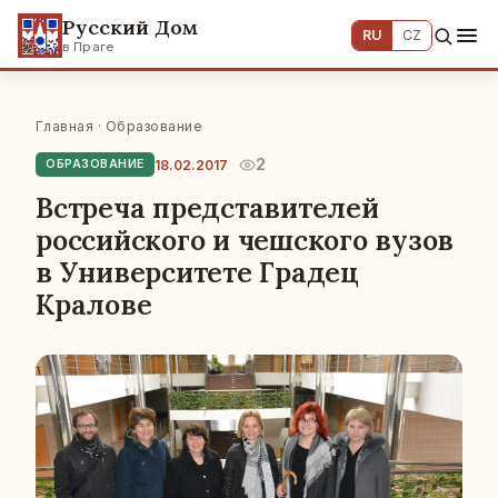
Русский Дом
RU
CZ
в Праге
Главная
·
Образование
2
18.02.2017
ОБРАЗОВАНИЕ
Встреча представителей
российского и чешского вузов
в Университете Градец
Кралове