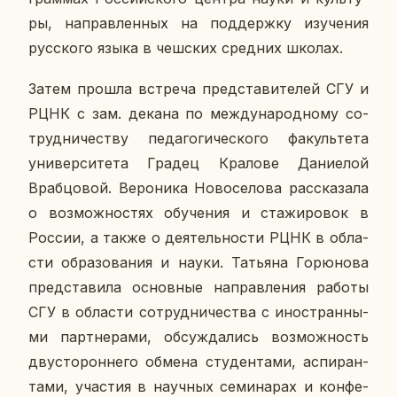
ры, на­прав­лен­ных на под­держ­ку изу­че­ния
рус­ско­го языка в чеш­ских сред­них школах.
Затем прошла встре­ча пред­ста­ви­те­лей СГУ и
РЦНК с зам. декана по меж­ду­на­род­но­му со­
труд­ни­че­ству пе­да­го­ги­че­ско­го фа­куль­те­та
уни­вер­си­те­та Градец Кра­ло­ве Да­ни­е­лой
Враб­цо­вой. Ве­ро­ни­ка Но­во­се­ло­ва рас­ска­за­ла
о воз­мож­но­стях обу­че­ния и ста­жи­ро­вок в
России, а также о де­я­тель­но­сти РЦНК в об­ла­
сти об­ра­зо­ва­ния и науки. Та­тья­на Го­рю­но­ва
пред­ста­ви­ла ос­нов­ные на­прав­ле­ния работы
СГУ в об­ла­сти со­труд­ни­че­ства с ино­стран­ны­
ми парт­не­ра­ми, об­суж­да­лись воз­мож­ность
дву­сто­рон­не­го обмена сту­ден­та­ми, ас­пи­ран­
та­ми, уча­стия в на­уч­ных се­ми­на­рах и кон­фе­