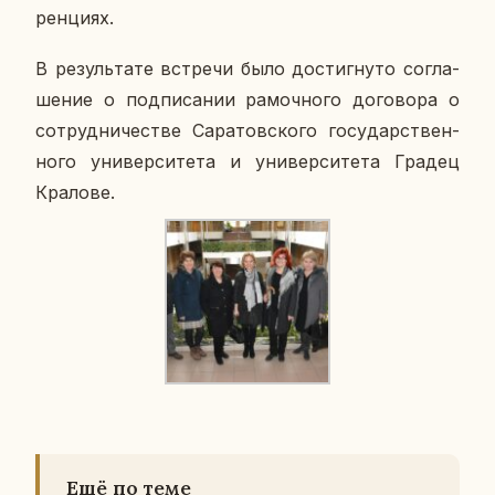
рен­ци­ях.
В ре­зуль­та­те встре­чи было до­стиг­ну­то со­гла­
ше­ние о под­пи­са­нии ра­моч­но­го до­го­во­ра о
со­труд­ни­че­стве Са­ра­тов­ско­го го­су­дар­ствен­
но­го уни­вер­си­те­та и уни­вер­си­те­та Градец
Кра­ло­ве.
Ещё по теме