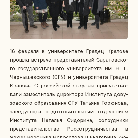
18 фев­ра­ля в уни­вер­си­те­те Градец Кра­ло­ве
прошла встре­ча пред­ста­ви­те­лей Са­ра­тов­ско­
го го­су­дар­ствен­но­го уни­вер­си­те­та им. Н. Г.
Чер­ны­шев­ско­го (СГУ) и уни­вер­си­те­та Градец
Кра­ло­ве. С рос­сий­ской сто­ро­ны при­сут­ство­
ва­ли за­ме­сти­тель ди­рек­то­ра Ин­сти­ту­та до­ву­
зов­ско­го об­ра­зо­ва­ния СГУ Та­тья­на Го­рю­но­ва,
за­ве­ду­ю­щая под­го­то­ви­тель­ным от­де­ле­ни­ем
Ин­сти­ту­та На­та­лья Си­до­ри­на, со­труд­ни­ки
пред­ста­ви­тель­ства Рос­со­труд­ни­че­ства в
Чехии Ве­ро­ни­ка Но­во­се­ло­ва и Ека­те­ри­на Зуб­