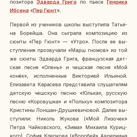
по­зи­то­ра
Эд­вар­да Грига
по пьес
е
Ген­ри­ка
Ибсена
«
Пер Гюнт
»
.
Первой из уче­ни­ков школы вы­сту­пи­ла Та­тья­
на Бо­рей­ша. Она сыг­ра­ла ком­по­зи­цию из
сюиты «Пер Гюнт» — «Утро». После ее вы­
ступ­ле­ния про­зву­ча­ли «Марш гномов» из той
же сюиты Эд­вар­да Грига, фран­цуз­ская дет­
ская песня «Олень» и чеш­ская песня «Мой
конёк», ис­пол­нен­ные Вик­то­ри­ей Ильи­ной.
Ели­за­ве­та Ка­ра­се­ва пред­ста­ви­ла слу­ша­те­лям
дет­скую чеш­скую песню «Юлька», рус­скую
песню «Ко­ро­вуш­ка» и «Польку» ком­по­зи­то­ра
Кри­сти­ны Лоншан-Друш­ке­ви­чо­вой. Далее вы­
сту­пи­ли: Николь Жукова («Мой Ли­зо­чек»
Петра Чай­ков­ско­го, «Зима» Ми­ха­и­ла Ку­риц­
ко­го), София Клеп­ко­ва («Во­ро­бей» Авре­ли­а­на