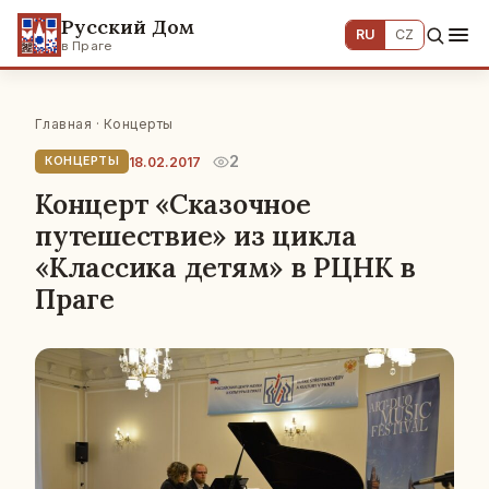
Русский Дом
RU
CZ
в Праге
Главная
·
Концерты
2
18.02.2017
КОНЦЕРТЫ
Концерт «Сказочное
путешествие» из цикла
«Классика детям» в РЦНК в
Праге