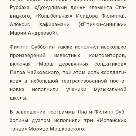
Руб­ба­ха, «Дожд­ли­вый день» Кле­мен­та Сла­
виц­ко­го, «Ко­лы­бель­ная» Ис­и­до­ра Фи­лип­па),
Алек­сис Ха­фи­ра­ма­ни («Птички-си­нич­ки»
Марии Ан­дре­евой).
Филипп Суб­бо­тин также ис­пол­нил несколь­ко
про­из­ве­де­ний из­вест­ных ком­по­зи­то­ров,
вклю­чая «Марш де­ре­вян­ных сол­да­ти­ков»
Петра Чай­ков­ско­го; при этом роль «сол­да­ти­
ков» в неболь­шой те­ат­ра­ли­зо­ван­ной по­ста­
нов­ке ис­пол­ни­ли уче­ни­ки му­зы­каль­ной
школы.
В за­вер­ше­ние про­грам­мы Яна и Филипп Суб­
бо­ти­ны дуэтом ис­пол­ни­ли три «Ис­пан­ских
танца» Морица Мош­ков­ско­го.