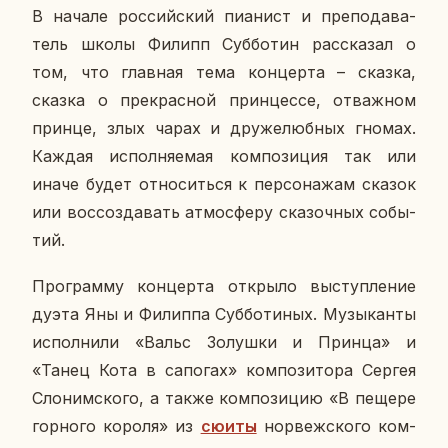
В начале рос­сий­ский пи­а­нист и пре­по­да­ва­
тель школы Филипп Суб­бо­тин рас­ска­зал о
том, что глав­ная тема кон­цер­та – сказка,
сказка о пре­крас­ной прин­цес­се, от­важ­ном
принце, злых чарах и дру­же­люб­ных гномах.
Каждая ис­пол­ня­е­мая ком­по­зи­ция так или
иначе будет от­но­сить­ся к пер­со­на­жам сказок
или вос­со­зда­вать ат­мо­сфе­ру ска­зоч­ных со­бы­
тий.
Про­грам­му кон­цер­та от­кры­ло вы­ступ­ле­ние
дуэта Яны и Фи­лип­па Суб­бо­ти­ных. Му­зы­кан­ты
ис­пол­ни­ли «Вальс Зо­луш­ки и Принца» и
«Танец Кота в са­по­гах» ком­по­зи­то­ра Сергея
Сло­ним­ско­го, а также ком­по­зи­цию «В пещере
гор­но­го короля»
из
сюиты
нор­веж­ско­го ком­