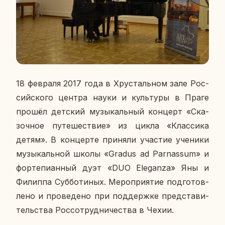
18 фев­ра­ля 2017 года в Хру­сталь­ном зале Рос­
сий­ско­го центра науки и куль­ту­ры в Праге
прошёл дет­ский му­зы­каль­ный кон­церт «Ска­
зоч­ное пу­те­ше­ствие» из цикла «Клас­си­ка
детям». В кон­цер­те при­ня­ли уча­стие уче­ни­ки
му­зы­каль­ной школы «
Gradus ad Рarnassum
» и
фор­те­пи­ан­ный дуэт «
DUO
Eleganza
» Яны и
Фи­лип­па Суб­бо­ти­ных. Ме­ро­при­я­тие под­го­тов­
ле­но и про­ве­де­но при под­держ­ке пред­ста­ви­
тель­ства Рос­со­труд­ни­че­ства в Чехии.