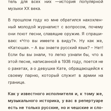
тель для всех них —ис­то­рия по­пу­ляр­ной
музыки XX века.
В про­шлом году ко мне об­ра­тил­ся на­хох­лен­
ный мо­ло­дой жур­на­лист с во­про­сом, почему
они поют песни, сла­вя­щие оружие. Я спра­ши­
ваю: «Что вы имеете в виду?». Ну как же,
«Катюша». – А вы знаете рус­ский язык? – Нет!
Если бы вы знали, то легко узнали бы, что в
этой песне, на­пи­сан­ной в 1938 году, поется не
о ра­ке­тах, а о де­вуш­ке Кате, об­ра­ща­ю­щей­ся к
своему парню, ко­то­рый служит в армии на
гра­ни­це.
Как у из­вест­но­го ис­пол­ни­те­ля и, к тому же,
му­зы­каль­но­го ис­то­ри­ка, у вас в ре­пер­ту­а­ре
есть не только рус­ские, но и чеш­ские и сло­