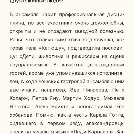
дру­же­люб­ные люди?
В ан­сам­бле царит про­фес­си­о­наль­ная дис­ци­
пли­на, но все участ­ни­ки очень дру­же­люб­ны,
от­кры­ты и не стра­да­ют звезд­ной бо­лез­нью.
Разве что только сим­па­тич­ная дев­чуш­ка, ко­
то­рая пела «Катюшу», под­твер­ди­ла по­сло­ви­
цу: «Дети, жи­вот­ные и ре­жис­се­ры на сцене
неуправ­ля­е­мы». В ка­че­стве дол­го­ждан­ных
гостей, кроме уже упо­ми­нав­ших­ся ис­пол­ни­те­
лей, в ходе чеш­ских га­стро­лей ан­сам­бля с ним
вы­сту­па­ли, на­при­мер, Эва Пи­ла­ро­ва, Петр
Коларж, Петра Яну, Мартин Ходур, Ми­ха­э­ла
Нос­ко­ва, Алеш Брихта и непо­вто­ри­мая Эва
Ур­ба­но­ва. Помню, как в честь Карела Готта,
си­дев­ше­го в первом ряду, алек­сан­дров­цы
спели на чеш­ском языке «Леди Кар­на­вал». Зал