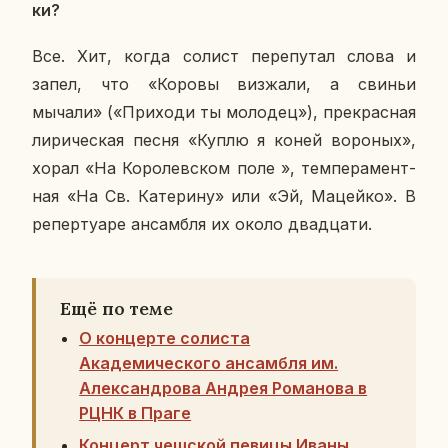
ки?
Все. Хит, когда солист пе­ре­пу­тал слова и
запел, что «Коровы виз­жа­ли, а свиньи
мычали» («При­хо­ди ты мо­ло­дец»), пре­крас­ная
ли­ри­че­ская песня «Куплю я коней во­ро­ных»,
хорал «На Ко­ро­лев­ском поле », тем­пе­ра­мент­
ная «На Св. Ка­те­ри­ну» или «Эй, Ма­цей­ко». В
ре­пер­ту­а­ре ан­сам­бля их около два­дца­ти.
Ещё по теме
О концерте солиста
Академического ансамбля им.
Александрова Андрея Романова в
РЦНК в Праге
Концерт чешской певицы Иваны