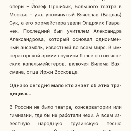
оперы – Йозеф Пр­ши­бик, Боль­шо­го театра в
Москве – уже упо­мя­ну­тый Вя­че­слав (Вацлав)
Сук, а его хор­мей­сте­ра звали Ол­др­жих Гав­ра­
нек. По­след­ний был учи­те­лем Алек­сандра
Алек­сан­дро­ва, ко­то­рый ос­но­вал од­но­имен­
ный ан­самбль, из­вест­ный во всем мире. В им­
пе­ра­тор­ской армии слу­жи­ли более сотни чеш­
ских ка­пель­мей­сте­ров, вклю­чая Вилема Вах­
сма­на, отца Иржи Вос­ков­ца.
Однако се­го­дня мало кто знает об этих тра­
ди­ци­ях…
В России не было театра, кон­сер­ва­то­рии или
гим­на­зии, где бы не ра­бо­та­ли чехи. А всем из­
вест­ную на­род­ную гру­зин­скую песню