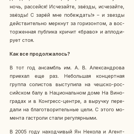
ночь, рас­сей­ся! Ис­че­зай­те, звёзды, ис­че­зай­те,
звёзды! С зарёй мне по­беж­дать!» – и звезды
дей­стви­тель­но мерк­нут за го­ри­зон­том, а вос­
тор­жен­ная пуб­ли­ка кричит «браво» и ап­ло­ди­
ру­ет стоя.
Как все про­дол­жа­лось?
В тот год ан­самбль им. А. В. Алек­сан­дро­ва
при­е­хал еще раз. Неболь­шая кон­церт­ная
группа со­ли­стов вы­сту­пи­ла на чешско-рос­
сий­ском балу в На­ци­о­наль­ном доме На Ви­но­
гра­дах и в Кон­гресс-центре, а вы­руч­ку пе­ре­
да­ли на бла­го­тво­ри­тель­ные цели. С этого мо­
мен­та га­стро­ли стали ре­гу­ляр­ны­ми.
В 2005 году на­ход­чи­вый Ян Некола и Агент­