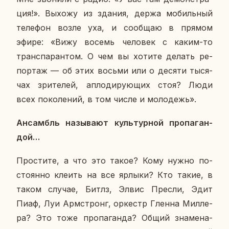
ция!». Выхожу из здания, держа мо­биль­ный
те­ле­фон возле уха, и со­об­щаю в прямом
эфире: «Вижу восемь че­ло­век с каким-то
транс­па­ран­том. О чем вы хотите делать ре­
пор­таж — об этих восьми или о десяти ты­ся­
чах зри­те­лей, ап­ло­ди­ру­ю­щих стоя? Люди
всех по­ко­ле­ний, в том числе и мо­ло­дежь».
Ан­самбль на­зы­ва­ют куль­тур­ной про­па­ган­
дой…
Про­сти­те, а что это такое? Кому нужно по­
сто­ян­но клеить на все ярлыки? Кто такие, в
таком случае, Битлз, Элвис Пресли, Эдит
Пиаф, Луи Арм­стронг, ор­кестр Гленна Мил­ле­
ра? Это тоже про­па­ган­да? Общий зна­ме­на­