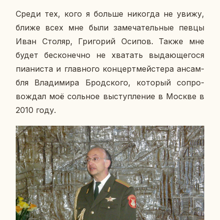
Среди тех, кого я больше ни­ко­гда не увижу,
ближе всех мне были за­ме­ча­тель­ные певцы
Иван Столяр, Гри­го­рий Осипов. Также мне
будет бес­ко­неч­но не хва­тать вы­да­ю­ще­го­ся
пи­а­ни­ста и глав­но­го кон­церт­мей­сте­ра ан­сам­
бля Вла­ди­ми­ра Брод­ско­го, ко­то­рый со­про­
вож­дал моё соль­ное вы­ступ­ле­ние в Москве в
2010 году.