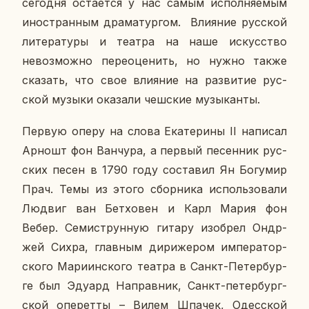
се­го­дня оста­ет­ся у нас самым ис­пол­ня­е­мым
ино­стран­ным дра­ма­тур­гом. Вли­я­ние рус­ской
ли­те­ра­ту­ры и театра на наше ис­кус­ство
невоз­мож­но пе­ре­оце­нить, но нужно также
ска­зать, что свое вли­я­ние на раз­ви­тие рус­
ской музыки ока­за­ли чеш­ские му­зы­кан­ты.
Первую оперу на слова Ека­те­ри­ны II на­пи­сал
Арношт фон Ван­чу­ра, а первый пе­сен­ник рус­
ских песен в 1790 году со­ста­вил Ян Бо­гу­мир
Прач. Темы из этого сбор­ни­ка ис­поль­зо­ва­ли
Людвиг ван Бет­хо­вен и Карл Мария фон
Вебер. Се­ми­струн­ную гитару изоб­рел Он­др­
жей Сихра, глав­ным ди­ри­же­ром им­пе­ра­тор­
ско­го Ма­ри­ин­ско­го театра в Санкт-Пе­тер­бур­
ге был Эдуард На­прав­ник, Санкт-пе­тер­бург­
ской опе­рет­ты – Вилем Шпачек, Одес­ской