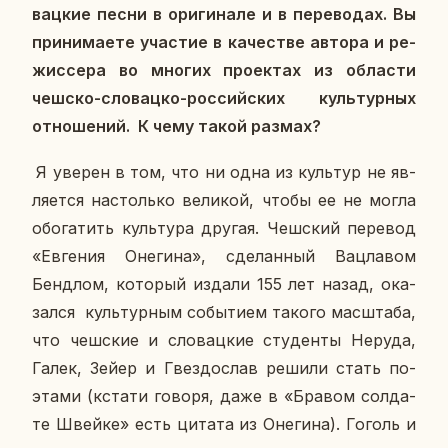
вац­кие песни в ори­ги­на­ле и в пе­ре­во­дах. Вы
при­ни­ма­е­те уча­стие в ка­че­стве автора и ре­
жис­се­ра во многих про­ек­тах из об­ла­сти
чешско-сло­вац­ко-рос­сий­ских куль­тур­ных
от­но­ше­ний. К чему такой размах?
Я уверен в том, что ни одна из куль­тур не яв­
ля­ет­ся на­столь­ко ве­ли­кой, чтобы ее не могла
обо­га­тить куль­ту­ра другая. Чеш­ский пе­ре­вод
«Ев­ге­ния Оне­ги­на», сде­лан­ный Вац­ла­вом
Бенд­лом, ко­то­рый издали 155 лет назад, ока­
зал­ся куль­тур­ным со­бы­ти­ем такого мас­шта­ба,
что чеш­ские и сло­вац­кие сту­ден­ты Неруда,
Галек, Зейер и Гвез­до­слав решили стать по­
эта­ми (кстати говоря, даже в «Бравом сол­да­
те Швейке» есть цитата из Оне­ги­на). Гоголь и