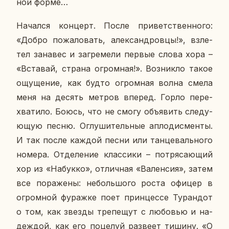
ной форме…
На­чал­ся кон­церт. После при­вет­ствен­но­го:
«Добро по­жа­ло­вать, алек­сан­дров­цы!», взле­
тел за­на­вес и за­гре­ме­ли первые слова хора –
«Вста­вай, страна огром­ная!». Воз­ник­ло такое
ощу­ще­ние, как будто огром­ная волна смела
меня на десять метров вперед. Горло пе­ре­
хва­ти­ло. Боюсь, что не смогу объ­явить сле­ду­
ю­щую песню. Оглу­ши­тель­ные ап­ло­дис­мен­ты.
И так после каждой песни или тан­це­валь­но­го
номера. От­де­ле­ние клас­си­ки – по­тря­са­ю­щий
хор из «На­бук­ко», от­лич­ная «Ва­лен­сия», затем
все по­ра­же­ны: неболь­шо­го роста офицер в
огром­ной фу­раж­ке поет прин­цес­се Ту­ран­дот
о том, как звезды тре­пе­щут с лю­бо­вью и на­
деж­дой, как его по­це­луй раз­ве­ет тишину. «О