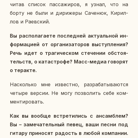
чи­тав список пас­са­жи­ров, я узнал, что на
борту не были и ди­ри­же­ры Са­че­нюк, Ки­рил­
лов и Ра­ев­ский.
Вы рас­по­ла­га­е­те по­след­ней ак­ту­аль­ной ин­
фор­ма­ци­ей от ор­га­ни­за­то­ров вы­ступ­ле­ния?
Речь идет о тра­ги­че­ском сте­че­нии об­сто­я­
тельств, о ка­та­стро­фе? Масс-медиа го­во­рят
о тер­ак­те.
На­сколь­ко мне из­вест­но, раз­ра­ба­ты­ва­ют­ся
четыре версии. Не могу поз­во­лить себе ком­
мен­ти­ро­вать.
Как вы вообще встре­ти­лись с ан­сам­блем?
Вы – за­ме­ча­тель­ный певец, ваши песни под
гитару при­но­сят ра­дость в любой ком­па­нии.