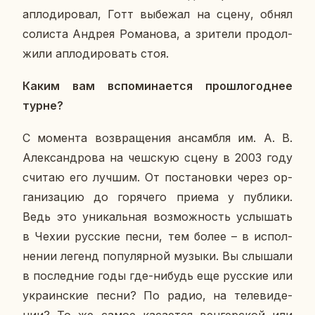
ап­ло­ди­ро­вал, Готт вы­бе­жал на сцену, обнял
со­ли­ста Андрея Ро­ма­но­ва, а зри­те­ли про­дол­
жи­ли ап­ло­ди­ро­вать стоя.
Каким вам вспо­ми­на­ет­ся про­шло­год­нее
турне?
С мо­мен­та воз­вра­ще­ния ан­сам­бля им. А. В.
Алек­сан­дро­ва на чеш­скую сцену в 2003 году
считаю его лучшим. От по­ста­нов­ки через ор­
га­ни­за­цию до го­ря­че­го приема у пуб­ли­ки.
Ведь это уни­каль­ная воз­мож­ность услы­шать
в Чехии рус­ские песни, тем более – в ис­пол­
не­нии легенд по­пу­ляр­ной музыки. Вы слы­ша­ли
в по­след­ние годы где-нибудь еще рус­ские или
укра­ин­ские песни? По радио, на те­ле­ви­де­
нии? То же самое ка­са­ет­ся вен­гер­ской или