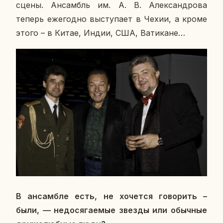
сцены. Ан­самбль им. А. В. Алек­сан­дро­ва
теперь еже­год­но вы­сту­па­ет в Чехии, а кроме
этого – в Китае, Индии, США, Ва­ти­кане…
В ан­сам­бле есть, не хо­чет­ся го­во­рить –
были, — недо­ся­га­е­мые звезды или обыч­ные