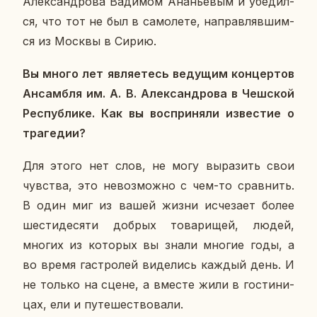
Алек­сан­дро­ва Ва­ди­мом Ана­нье­вым и убе­дил­
ся, что тот не был в са­мо­ле­те, на­прав­ляв­шим­
ся из Москвы в Сирию.
Вы много лет яв­ля­е­тесь ве­ду­щим кон­цер­тов
Ан­сам­бля им. А. В. Алек­сан­дро­ва в Чеш­ской
Рес­пуб­ли­ке. Как вы вос­при­ня­ли из­ве­стие о
тра­ге­дии?
Для этого нет слов, не могу вы­ра­зить свои
чув­ства, это невоз­мож­но с чем-то срав­нить.
В один миг из вашей жизни ис­че­за­ет более
ше­сти­де­ся­ти добрых то­ва­ри­щей, людей,
многих из ко­то­рых вы знали многие годы, а
во время га­стро­лей ви­де­лись каждый день. И
не только на сцене, а вместе жили в го­сти­ни­
цах, ели и пу­те­ше­ство­ва­ли.