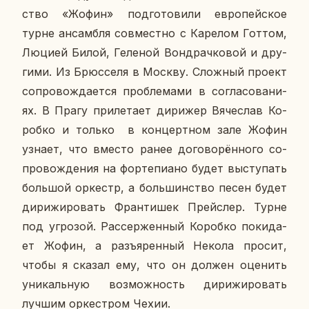
ство «Жофин» под­го­то­ви­ли ев­ро­пей­ское
турне ан­сам­бля сов­мест­но с Ка­ре­лом Готтом,
Люцией Билой, Ге­ле­ной Вон­драч­ко­вой и дру­
ги­ми. Из Брюс­се­ля в Москву. Слож­ный проект
со­про­вож­да­ет­ся про­бле­ма­ми в со­гла­со­ва­ни­
ях. В Прагу при­ле­та­ет ди­ри­жер Вя­че­слав Ко­
роб­ко и только в кон­церт­ном зале Жофин
узнает, что вместо ранее до­го­во­рён­но­го со­
про­вож­де­ния на фор­те­пи­а­но будет вы­сту­пать
боль­шой ор­кестр, а боль­шин­ство песен будет
ди­ри­жи­ро­вать Фран­ти­шек Прейслер. Турне
под угро­зой. Рас­сер­жен­ный Ко­роб­ко по­ки­да­
ет Жофин, а разъ­ярен­ный Некола просит,
чтобы я сказал ему, что он должен оце­нить
уни­каль­ную воз­мож­ность ди­ри­жи­ро­вать
лучшим ор­кест­ром Чехии.