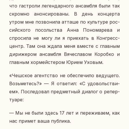
что га­стро­ли ле­ген­дар­но­го ан­сам­бля были так
скром­но анон­си­ро­ва­ны. В день кон­цер­та
утром мне по­зво­ни­ла атташе по куль­ту­ре рос­
сий­ско­го по­соль­ства Анна По­но­ма­ре­ва и
спро­си­ла не могу ли я при­е­хать в Кон­гресс-
центр. Там она ждала меня вместе с глав­ным
ди­ри­же­ром ан­сам­бля Вя­че­сла­вом Ко­роб­ко и
глав­ным хор­мей­сте­ром Юрием Уховым.
«Чеш­ское агент­ство не обес­пе­чи­ло ве­ду­ще­го.
Возь­ме­тесь?» — Я от­ве­тил: «С удо­воль­стви­
ем». По­сле­до­вал пред­мет­ный диалог о ре­пер­
ту­а­ре:
— Мы не были здесь 17 лет и пе­ре­жи­ва­ем, как
нас примет ваша пуб­ли­ка.