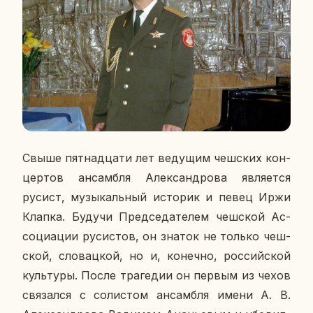
Свыше пят­на­дца­ти лет ве­ду­щим чеш­ских кон­
цер­тов ан­сам­бля Алек­сан­дро­ва яв­ля­ет­ся
русист, му­зы­каль­ный ис­то­рик и певец Иржи
Клапка. Будучи Пред­се­да­те­лем чеш­ской Ас­
со­ци­а­ции ру­си­стов, он знаток не только чеш­
ской, сло­вац­кой, но и, ко­неч­но, рос­сий­ской
куль­ту­ры. После тра­ге­дии он первым из чехов
свя­зал­ся с со­ли­стом ан­сам­бля имени А. В.