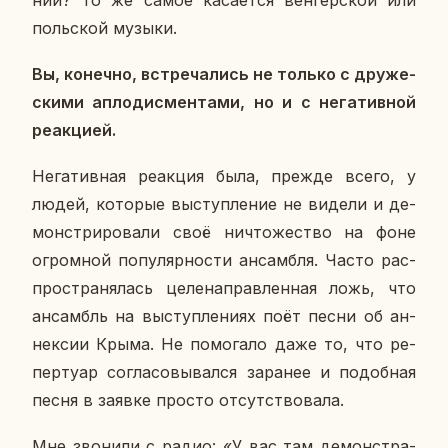
поль­ской музыки.
Вы, ко­неч­но, встре­ча­лись не только с дру­же­
ски­ми ап­ло­дис­мен­та­ми, но и с нега­тив­ной
ре­ак­ци­ей.
Нега­тив­ная ре­ак­ция была, прежде всего, у
людей, ко­то­рые вы­ступ­ле­ние не видели и де­
мон­стри­ро­ва­ли своё ни­что­же­ство на фоне
огром­ной по­пу­ляр­но­сти ан­сам­бля. Часто рас­
про­стра­ня­лась це­ле­на­прав­лен­ная ложь, что
ан­самбль на вы­ступ­ле­ни­ях поёт песни об ан­
нек­сии Крыма. Не по­мо­га­ло даже то, что ре­
пер­ту­ар со­гла­со­вы­вал­ся за­ра­нее и по­доб­ная
песня в заявке просто от­сут­ство­ва­ла.
Мне зво­ни­ли с радио: «У вас там де­мон­стра­