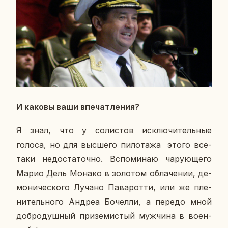
И каковы ваши впе­чат­ле­ния?
Я знал, что у со­ли­стов ис­клю­чи­тель­ные
голоса, но для выс­ше­го пи­ло­та­жа этого все-
таки недо­ста­точ­но. Вспо­ми­наю ча­ру­ю­ще­го
Марио Дель Монако в зо­ло­том об­ла­че­нии, де­
мо­ни­че­ско­го Лучано Па­ва­рот­ти, или же пле­
ни­тель­но­го Андреа Бо­чел­ли, а передо мной
доб­ро­душ­ный при­зе­ми­стый муж­чи­на в во­ен­