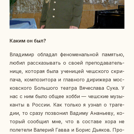
Каким он был?
Вла­ди­мир об­ла­дал фе­но­ме­наль­ной па­мя­тью,
любил рас­ска­зы­вать о своей пре­по­да­ва­тель­
ни­це, ко­то­рая была уче­ни­цей чеш­ско­го скри­
па­ча, ком­по­зи­то­ра и глав­но­го ди­ри­же­ра мос­
ков­ско­го Боль­шо­го театра Вя­че­сла­ва Сука. У
нас с ним было общее хобби — чеш­ские му­зы­
кан­ты в России. Как только я узнал о тра­ге­
дии, то сразу по­зво­нил Вадиму Ана­нье­ву, ко­
то­рый со­об­щил мне, что в со­ста­ве хора не
по­ле­те­ли Ва­ле­рий Гавва и Борис Дьяков. Про­