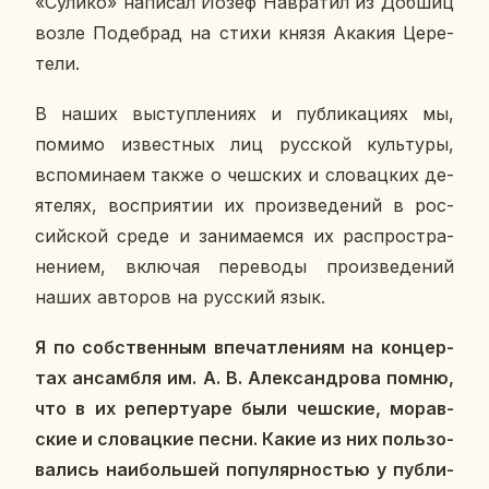
«Сулико» на­пи­сал Йозеф На­вра­тил из Добшиц
возле По­де­брад на стихи князя Акакия Це­ре­
те­ли.
В наших вы­ступ­ле­ни­ях и пуб­ли­ка­ци­ях мы,
помимо из­вест­ных лиц рус­ской куль­ту­ры,
вспо­ми­на­ем также о чеш­ских и сло­вац­ких де­
я­те­лях, вос­при­я­тии их про­из­ве­де­ний в рос­
сий­ской среде и за­ни­ма­ем­ся их рас­про­стра­
не­ни­ем, вклю­чая пе­ре­во­ды про­из­ве­де­ний
наших ав­то­ров на рус­ский язык.
Я по соб­ствен­ным впе­чат­ле­ни­ям на кон­цер­
тах ан­сам­бля им. А. В. Алек­сан­дро­ва помню,
что в их ре­пер­ту­а­ре были чеш­ские, мо­рав­
ские и сло­вац­кие песни. Какие из них поль­зо­
ва­лись наи­боль­шей по­пу­ляр­но­стью у пуб­ли­