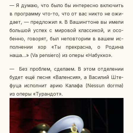
— Я думаю, что было бы ин­те­рес­но вклю­чить
в про­грам­му что-то, что от вас никто не ожи­
да­ет, — пред­ло­жил я. В Ва­шинг­тоне вы имели
боль­шой успех с ми­ро­вой клас­си­кой, и осо­
бен­но, го­во­рят, был непо­вто­рим в вашем ис­
пол­не­нии хор «Ты пре­крас­на, о Родина
наша…» (Va pensiero) из оперы «На­бук­ко».
— Без про­блем, сде­ла­ем. В этом от­де­ле­нии
будет ещё песня «Ва­лен­сия», а Ва­си­лий Ште­
фу­ца ис­пол­нит арию Калафа (Nessun dorma)
из оперы «Ту­ран­дот».