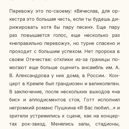
Пе­ре­во­жу это по-своему: «Вя­че­слав, для ор­
кест­ра это боль­шая честь, если ты будешь ди­
ри­жи­ро­вать хотя бы пару песен». Еще пару
раз по­вы­ша­ет­ся голос, еще несколь­ко раз
«непра­виль­но пе­ре­во­жу», но турне спа­се­но и
про­хо­дит с боль­шим успе­хом. Нет про­ро­ка в
своём Оте­че­стве: от­кли­ки из-за гра­ни­цы по­
мо­га­ют еще больше оце­нить ан­самбль им. А.
В. Алек­сан­дро­ва у них дома, в России. Кон­
церт в Кремле был гран­ди­о­зен и ве­ли­ко­ле­пен.
В за­клю­че­ние, после несколь­ких вы­хо­дов «на
бис» и ап­ло­дис­мен­тов стоя, Готт ис­пол­нил
негром­кий романс Пуш­ки­на «Я Вас любил…» и
зри­те­ли устре­ми­лись к сцене, как на кон­цер­
тах рок-звезд. Ме­ня­лись залы, ста­ди­о­ны,