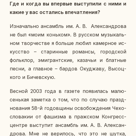
Где и когда вы впер­вые вы­сту­пи­ли с ними и
какие у вас оста­лись впе­чат­ле­ния?
Из­на­чаль­но ан­самбль им. А. В. Алек­сан­дро­ва
не был «моим конь­ком». В рус­ском му­зы­каль­
ном твор­че­стве я больше любил ка­мер­ное ис­
кус­ство – ста­рин­ные ро­ман­сы, го­род­ской
фольк­лор, эми­грант­ские, ка­за­чьи и блат­ные
песни, а глав­ное – бардов Окуд­жа­ву, Вы­соц­
ко­го и Би­чев­скую.
Весной 2003 года в газете по­яви­лась ма­лю­
сень­кая за­мет­ка о том, что по случаю празд­
но­ва­ния 58-й го­дов­щи­ны осво­бож­де­ния Че­хо­
сло­ва­кии от фа­шиз­ма в праж­ском Кон­гресс-
центре вы­сту­пит ан­самбль им. А. В. Алек­сан­
дро­ва. Мне не ве­ри­лось, что это не шутка,