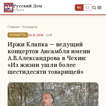
Русский Дом
RU
CZ
в Праге
Главная
·
Концерты
4
26.12.2016
КОНЦЕРТЫ
Иржи Клапка — ведущий
концертов Ансамбля имени
А.В.Александрова в Чехии:
«Из жизни ушли более
шестидесяти товарищей»