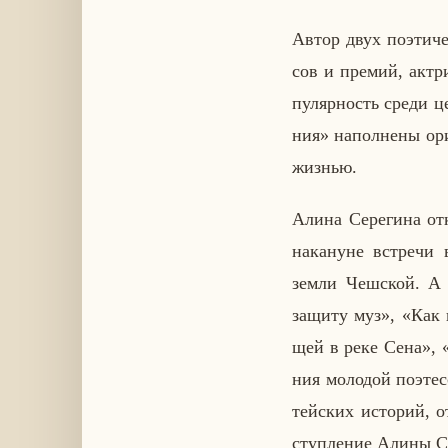
Автор двух по­э­ти­че­
сов и премий, ак­тр
пу­ляр­ность среди ц
ния» на­пол­не­ны ори
жизнью.
Алина Се­ре­ги­на от­
на­ка­нуне встре­чи в
земли Чеш­ской. А з
защиту муз», «Как в
щей в реке Сена», «
ния мо­ло­дой по­эте
тей­ских ис­то­рий, 
ступ­ле­ние Алины Се­