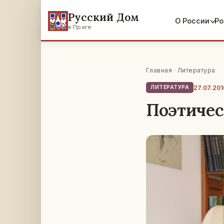
Русский Дом
О России
Ро
в Праге
Главная
·
Литература
27.07.201
ЛИТЕРАТУРА
Поэтичес