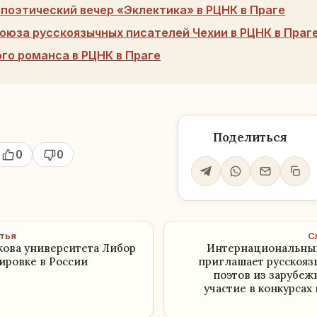
поэтический вечер «Эклектика» в РЦНК в Праге
оюза русскоязычных писателей Чехии в РЦНК в Праг
ого романса в РЦНК в Праге
Поделиться
0
0
тья
С
кова университета Либор
Интернациональны
ировке в России
приглашает русскояз
поэтов из зарубеж
участие в конкурсах