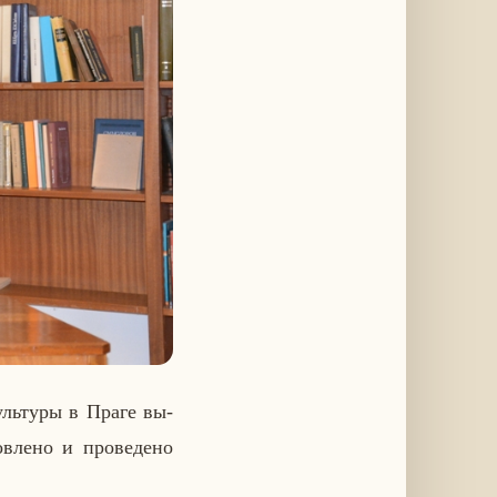
уль­ту­ры в Праге вы­
в­ле­но и про­ве­де­но