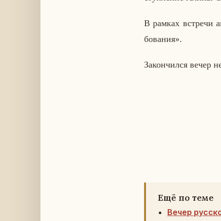
В рамках встре­чи ав
бо­ва­ния».
За­кон­чил­ся вечер н
Ещё по теме
Вечер русск