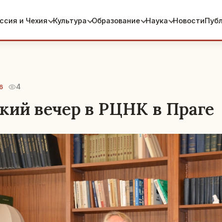
ссия и Чехия
Культура
Образование
Наука
Новости
Пуб
4
6
кий вечер в РЦНК в Праге