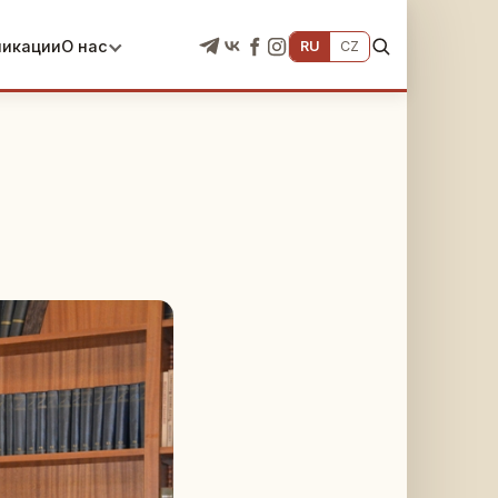
ликации
О нас
RU
CZ