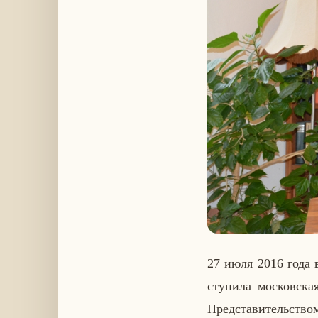
27 июля 2016 года в 
сту­пи­ла мос­ков­ска
Пред­ста­ви­тель­ством