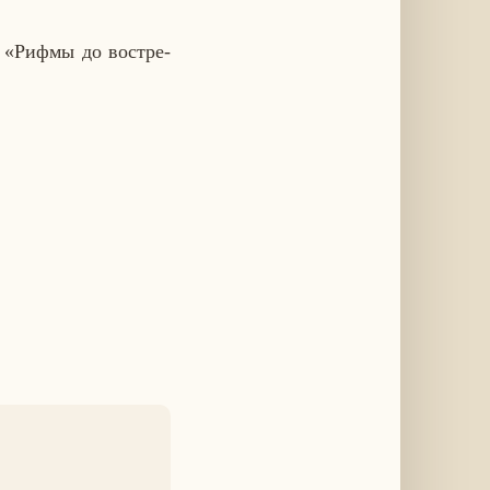
ик «Рифмы до вос­тре­