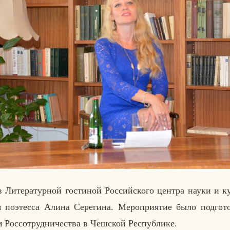
Ли­те­ра­тур­ной го­сти­ной Рос­сий­ско­го центра науки и к
я по­этес­са Алина Се­ре­ги­на. Ме­ро­при­я­тие было под­го­то
 Рос­со­труд­ни­че­ства в Чеш­ской Рес­пуб­ли­ке.