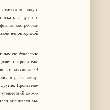
о­э­ти­че­ских кон­кур­
нис­кать славу и по­
фмы до вос­тре­бо­ва­
 своей непо­вто­ри­мой
сан­ным ею бук­валь­но
ла­ву, по­кро­ви­те­лю
о­рят на­зва­ния: «В
­но­лог рыбы, жи­ву­
ругие. Про­из­ве­де­
пу­те­ше­ствий до жи­
е­ли оце­ни­ва­ли вы­