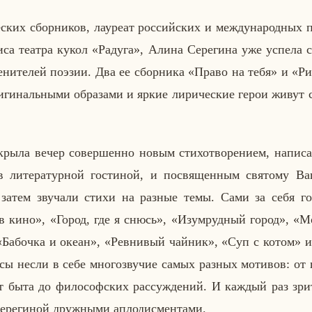
ских сбор­ни­ков, ла­у­ре­ат рос­сий­ских и меж­ду­на­род­ных п
и­са театра кукол «Радуга», Алина Се­ре­ги­на уже успела с
е­ни­те­лей поэзии. Два ее сбор­ни­ка «Право на тебя» и «Ри
­ги­наль­ны­ми об­ра­за­ми и яркие ли­ри­че­ские герои живут
кры­ла вечер со­вер­шен­но новым сти­хо­тво­ре­ни­ем, на­пи­
 ли­те­ра­тур­ной го­сти­ной, и по­свя­щен­ным свя­то­му Вац­
атем зву­ча­ли стихи на разные темы. Сами за себя го­в
 кино», «Город, где я снюсь», «Изу­мруд­ный город», «Мо
Ба­боч­ка и океан», «Рев­ни­вый чайник», «Суп с котом» и д
с­сы несли в себе мно­го­зву­чие самых разных мо­ти­вов: от 
от быта до фи­ло­соф­ских рас­суж­де­ний. И каждый раз зри­т
ре­ги­ной друж­ны­ми ап­ло­дис­мен­та­ми.