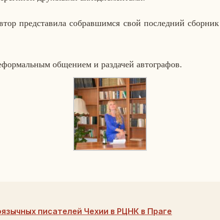
тор пред­ста­ви­ла со­брав­шим­ся свой по­след­ний сбор­н
ефор­маль­ным об­ще­ни­ем и раз­да­чей ав­то­гра­фов.
оязычных писателей Чехии в РЦНК в Праге