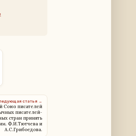
е
ледующая статья →
й Союз писателей
ычных писателей-
ных стран принять
 им. Ф.И.Тютчева и
А.С.Грибоедова.