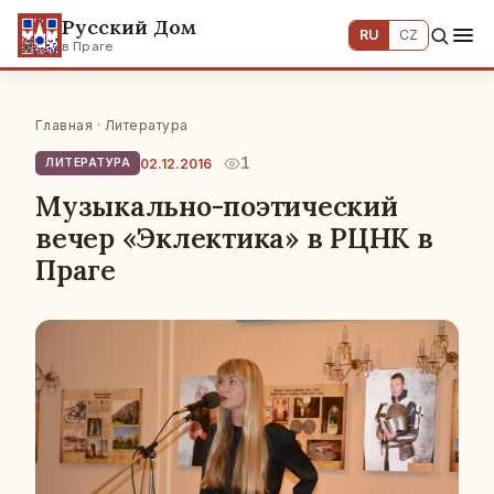
Русский Дом
RU
CZ
в Праге
Главная
·
Литература
1
02.12.2016
ЛИТЕРАТУРА
Музыкально-поэтический
вечер «Эклектика» в РЦНК в
Праге