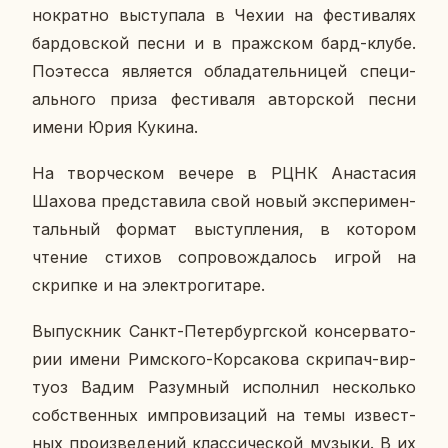
но­крат­но вы­сту­па­ла в Чехии на фе­сти­ва­лях
бар­дов­ской песни и в праж­ском бард-клубе.
По­этес­са яв­ля­ет­ся об­ла­да­тель­ни­цей спе­ци­
аль­но­го приза фе­сти­ва­ля ав­тор­ской песни
имени Юрия Кукина.
На твор­че­ском вечере в РЦНК Ана­ста­сия
Шахова пред­ста­ви­ла свой новый экс­пе­ри­мен­
таль­ный формат вы­ступ­ле­ния, в ко­то­ром
чтение стихов со­про­вож­да­лось игрой на
скрип­ке и на элек­тро­ги­та­ре.
Вы­пуск­ник Санкт-Пе­тер­бург­ской кон­сер­ва­то­
рии имени Рим­ско­го-Кор­са­ко­ва скри­пач-вир­
ту­оз Вадим Ра­зум­ный ис­пол­нил несколь­ко
соб­ствен­ных им­про­ви­за­ций на темы из­вест­
ных про­из­ве­де­ний клас­си­че­ской музыки. В их