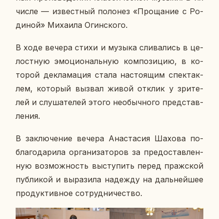
числе — из­вест­ный по­ло­нез «Про­ща­ние с Ро­
ди­ной» Ми­ха­и­ла Огин­ско­го.
В ходе вечера стихи и музыка сли­ва­лись в це­
лост­ную эмо­ци­о­наль­ную ком­по­зи­цию, в ко­
то­рой де­кла­ма­ция стала на­сто­я­щим спек­так­
лем, ко­то­рый вызвал живой отклик у зри­те­
лей и слу­ша­те­лей этого необыч­но­го пред­став­
ле­ния.
В за­клю­че­ние вечера Ана­ста­сия Шахова по­
бла­го­да­ри­ла ор­га­ни­за­то­ров за предо­став­лен­
ную воз­мож­ность вы­сту­пить перед праж­ской
пуб­ли­кой и вы­ра­зи­ла на­деж­ду на даль­ней­шее
про­дук­тив­ное со­труд­ни­че­ство.