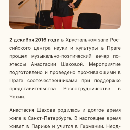
2 де­каб­ря 2016 года
в Хру­сталь­ном зале Рос­
сий­ско­го центра науки и куль­ту­ры в Праге
прошел му­зы­каль­но-по­э­ти­че­ский вечер по­
этес­сы Ана­ста­сии Ша­хо­вой. Ме­ро­при­я­тие
под­го­тов­ле­но и про­ве­де­но про­жи­ва­ю­щи­ми в
Праге со­оте­че­ствен­ни­ка­ми при под­держ­ке
пред­ста­ви­тель­ства Рос­со­труд­ни­че­ства в
Чехии.
Ана­ста­сия Шахова ро­ди­лась и долгое время
жила в Санкт-Пе­тер­бур­ге. В на­сто­я­щее время
живет в Париже и учится в Гер­ма­нии. Неод­