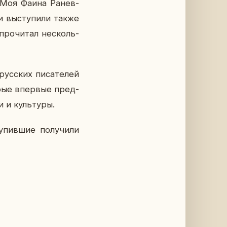
 «Моя Фаина Ра­нев­
 вы­сту­пи­ли также
про­чи­тал несколь­
ус­ских пи­са­те­лей
­рые впер­вые пред­
 и куль­ту­ры.
пив­шие по­лу­чи­ли