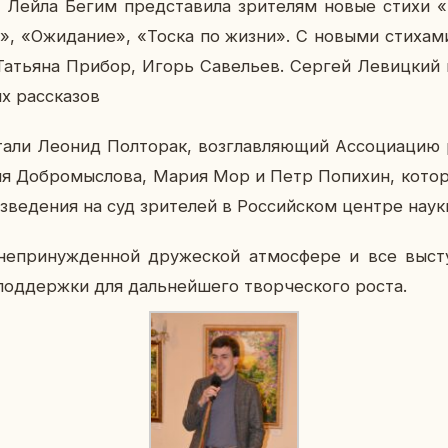
са Лейла Бегим пред­ста­ви­ла зри­те­лям новые стихи
е», «Ожи­да­ние», «Тоска по жизни». С новыми сти­ха­ми
 Та­тья­на Прибор, Игорь Са­ве­льев. Сергей Ле­виц­кий 
х рас­ска­зов
али Леонид Пол­то­рак, воз­глав­ля­ю­щий Ас­со­ци­а­цию р
рия Доб­ро­мыс­ло­ва, Мария Мор и Петр По­пи­хин, ко­то
из­ве­де­ния на суд зри­те­лей в Рос­сий­ском центре науки
ри­нуж­ден­ной дру­же­ской ат­мо­сфе­ре и все вы­сту­
од­держ­ки для даль­ней­ше­го твор­че­ско­го роста.