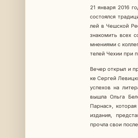
21 января 2016 год
со­сто­ял­ся тра­ди­
лей в Чеш­ской Рес
зна­ко­мить всех с
мне­ни­я­ми с кол­ле
те­лей Чехии при по
Вечер открыл и про
ке Сергей Ле­виц­ки
успе­хов на ли­те­р
вышла Ольга Белов
Парнас», ко­то­рая 
из­да­ния, пред­с
прочла свои по­след­