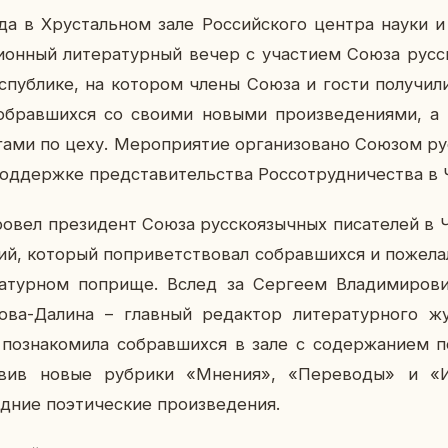
а в Хру­сталь­ном зале Рос­сий­ско­го центра науки и
ци­он­ный ли­те­ра­тур­ный вечер с уча­сти­ем Союза рус­с
­пуб­ли­ке, на ко­то­ром члены Союза и гости по­лу­чи­л
о­брав­ших­ся со своими новыми про­из­ве­де­ни­я­ми, а 
­га­ми по цеху. Ме­ро­при­я­тие ор­га­ни­зо­ва­но Союзом ру
д­держ­ке пред­ста­ви­тель­ства Рос­со­труд­ни­че­ства в
вел пре­зи­дент Союза рус­ско­языч­ных пи­са­те­лей в Ч
й, ко­то­рый по­при­вет­ство­вал со­брав­ших­ся и по­же­л
а­тур­ном по­при­ще. Вслед за Сер­ге­ем Вла­ди­ми­ро­в
а-Далина – глав­ный ре­дак­тор ли­те­ра­тур­но­го жу
по­зна­ко­ми­ла со­брав­ших­ся в зале с со­дер­жа­ни­ем 
та­вив новые руб­ри­ки «Мнения», «Пе­ре­во­ды» и «
ние по­э­ти­че­ские про­из­ве­де­ния.