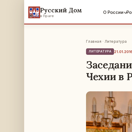
Русский Дом
О России
Ро
в Праге
Главная
·
Литература
21.01.201
ЛИТЕРАТУРА
Заседани
Чехии в 