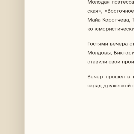
Мо­ло­дая по­этес­
ская», «Во­сточ­но
Майа Ко­рот­че­ва,
ко юмо­ри­сти­че­ски
Го­стя­ми вечера ст
Мол­до­вы, Вик­то­
ста­ви­ли свои про­
Вечер прошел в неп
заряд дру­же­ской п