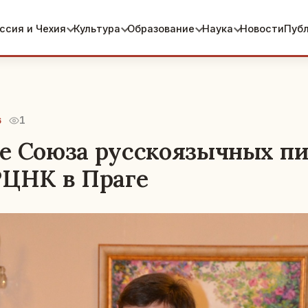
ссия и Чехия
Культура
Образование
Наука
Новости
Пуб
1
6
е Союза русскоязычных пи
РЦНК в Праге