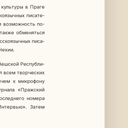
 куль­ту­ры в Праге
ко­языч­ных пи­са­те­
и воз­мож­ность по­
также об­ме­нять­ся
с­ско­языч­ных пи­са­
 Чехии.
еш­ской Рес­пуб­ли­
ал всем твор­че­ских
и­чем к мик­ро­фо­ну
р­на­ла «Праж­ский
по­след­не­го номера
Ин­тер­вью». Затем