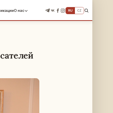
ликации
О нас
RU
CZ
сателей