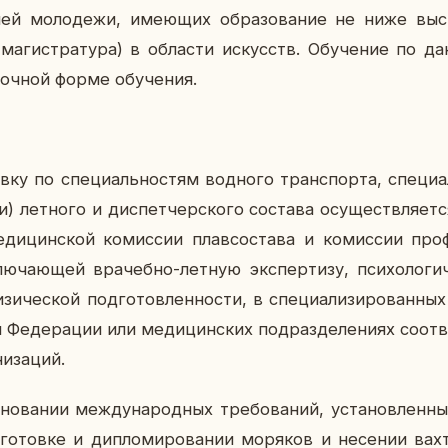
лей мо­ло­де­жи, име­ю­щих об­ра­зо­ва­ние не ниже выс­ш
и ма­ги­стра­ту­ра) в об­ла­сти ис­кусств. Обу­че­ние по
в очной форме обу­че­ния.
­ку по спе­ци­аль­но­стям вод­но­го транс­пор­та, спе­ци­а
ки) лет­но­го и дис­пет­чер­ско­го со­ста­ва осу­ществ­ля­ет­
е­ди­цин­ской ко­мис­сии плав­со­ста­ва и ко­мис­сии про­
ю­ча­ю­щей вра­чеб­но-летную экс­пер­ти­зу, пси­хо­ло­ги­
зи­че­ской под­го­тов­лен­но­сти, в спе­ци­а­ли­зи­ро­ван­ных
й Фе­де­ра­ции или ме­ди­цин­ских под­раз­де­ле­ни­ях со­от­
ни­за­ций.
о­ва­нии меж­ду­на­род­ных тре­бо­ва­ний, уста­нов­лен­н
­го­тов­ке и ди­пло­ми­ро­ва­нии мо­ря­ков и несе­нии в