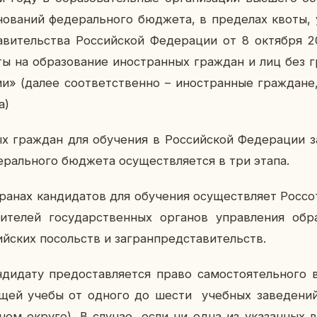
но­ва­ний фе­де­раль­но­го бюд­же­та, в пре­де­лах квоты, 
ра­ви­тель­ства Рос­сий­ской Фе­де­ра­ции от 8 ок­тяб­р
ты на об­ра­зо­ва­ние ино­стран­ных граж­дан и лиц без 
ии» (далее со­от­вет­ствен­но – ино­стран­ные граж­дане, 
а)
х граж­дан для обу­че­ния в Рос­сий­ской Фе­де­ра­ции 
де­раль­но­го бюд­же­та осу­ществ­ля­ет­ся в три этапа.
­нах кан­ди­да­тов для обу­че­ния осу­ществ­ля­ет Рос­со
и­те­лей го­су­дар­ствен­ных ор­га­нов управ­ле­ния об­р
ий­ских по­сольств и за­гран­пред­ста­ви­тельств.
­ди­да­ту предо­став­ля­ет­ся право са­мо­сто­я­тель­но­го
­щей учебы от одного до шести учеб­ных за­ве­де­ни
ном округе). В случае, если ни одна из ука­зан­ных в 