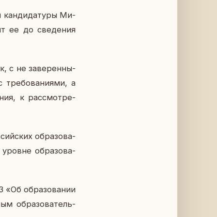
кан­ди­да­ту­ры Ми­
дит ее до све­де­ния
к, с не за­ве­рен­ны­
 тре­бо­ва­ни­я­ми, а
­ния, к рас­смот­ре­
ий­ских об­ра­зо­ва­
 уровне об­ра­зо­ва­
 «Об об­ра­зо­ва­нии
ым об­ра­зо­ва­тель­