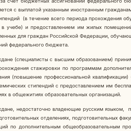
 счет бюд­жет­ных ас­сиг­но­ва­ний фе­де­раль­но­го бю
ет­ся с вы­пла­той ука­зан­ным ино­стран­ным граж­да­нам
и­пен­дий (в те­че­ние всего пе­ри­о­да про­хож­де­ния обу
 в учебе) и предо­став­ле­ни­ем им жилых по­ме­ще­ни
в­лен­ных для граж­дан Рос­сий­ской Фе­де­ра­ции, обу­ча­ю
­ний фе­де­раль­но­го бюд­же­та.
дане (спе­ци­а­ли­сты с высшим об­ра­зо­ва­ни­ем) при­ни­м
ро­хож­де­ния ста­жи­ров­ки по про­грам­мам до­пол­ни­тель
ва­ния (по­вы­ше­ние про­фес­си­о­наль­ной ква­ли­фи­ка­ции)
е­ми­че­ских сти­пен­дий с предо­став­ле­ни­ем им бес­плат
х в об­ще­жи­ти­ях об­ра­зо­ва­тель­ных ор­га­ни­за­ций.
­дане, недо­ста­точ­но вла­де­ю­щие рус­ским языком, п
го­то­ви­тель­ных от­де­ле­ни­ях, под­го­то­ви­тель­ных фа­кул
а­ций по до­пол­ни­тель­ным об­ще­об­ра­зо­ва­тель­ным пр