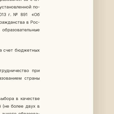
уста­нов­лен­ной по­
я 2013 г. № 891 «Об
граж­дан­ства в Рос­
об­ра­зо­ва­тель­ные
за счет бюд­жет­ных
­труд­ни­че­ство при
а­зо­ва­ни­ем страны
 выбора в ка­че­стве
й (не более двух в
анкете об­ра­зо­ва­