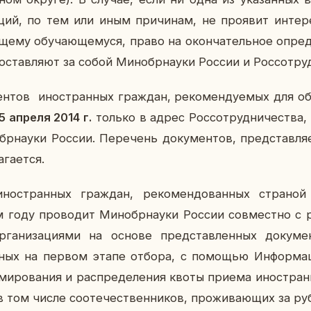
за­ций, по тем или иным при­чи­нам, не про­явит ин­те­р
ще­му обу­ча­ю­ще­му­ся, право на окон­ча­тель­ное опре­д
став­ля­ют за собой Ми­но­бр­на­у­ки России и Рос­со­труд
ен­тов ино­стран­ных граж­дан, ре­ко­мен­ду­е­мых для об
5 апреля 2014 г.
только в адрес Рос­со­труд­ни­че­ства,
бр­на­у­ки России. Пе­ре­чень до­ку­мен­тов, пред­став­ля­
­га­ет­ся.
­стран­ных граж­дан, ре­ко­мен­до­ван­ных стра­ной
году про­во­дит Ми­но­бр­на­у­ки России сов­мест­но с р
р­га­ни­за­ци­я­ми на основе пред­став­лен­ных до­ку­ме
­ных на первом этапе отбора, с по­мо­щью Ин­фор­ма­ци­
ми­ро­ва­ния и рас­пре­де­ле­ния квоты приема ино­стра
в том числе со­оте­че­ствен­ни­ков, про­жи­ва­ю­щих за ру