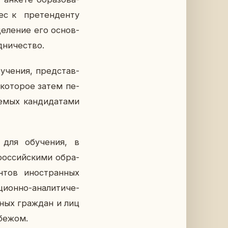
ес к пре­тен­ден­ту
е­ле­ние его ос­нов­
­ни­че­ство.
у­че­ния, пред­став­
 ко­то­рое затем пе­
е­мых кан­ди­да­та­ми
 для обу­че­ния, в
ос­сий­ски­ми об­ра­
н­тов ино­стран­ных
он­но-ана­ли­ти­че­
н­ных граж­дан и лиц
­бе­жом.