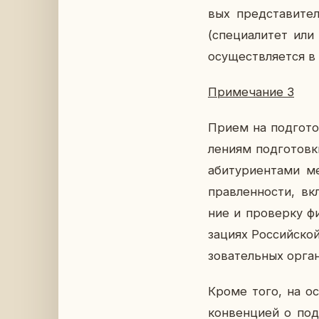
вых пред­ста­ви­те­
(спе­ци­а­ли­тет ил
осу­ществ­ля­ет­ся 
При­ме­ча­ние 3
Прием на под­го­тов
ле­ни­ям под­го­тов­
аби­ту­ри­ен­та­ми м
прав­лен­но­сти, вкл
ние и про­вер­ку фи­
за­ци­ях Рос­сий­ско
зо­ва­тель­ных ор­га­
Кроме того, на ос­н
кон­вен­ци­ей о под