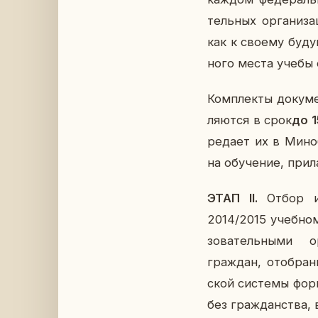
тель­ных ор­га­ни­
как к своему бу­ду­
но­го места учебы о
Ком­плек­ты до­ку­м
ля­ют­ся в срок
до 1
ре­да­ет их в Ми­но­
на обу­че­ние, при­ла
ЭТАП II.
Отбор ино
2014/2015 учеб­ном 
зо­ва­тель­ны­ми о
граж­дан, ото­бран
ской си­сте­мы фор­
без граж­дан­ства, 