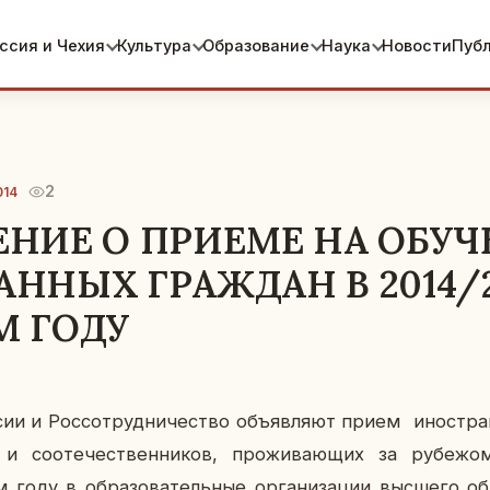
ссия и Чехия
Культура
Образование
Наука
Новости
Пуб
2
014
ЕНИЕ О ПРИЕМЕ НА ОБУЧ
ННЫХ ГРАЖДАН В 2014/2
М ГОДУ
ссии и Рос­со­труд­ни­че­ство объ­яв­ля­ют прием ино­стр
и со­оте­че­ствен­ни­ков, про­жи­ва­ю­щих за ру­бе­ж
 году в об­ра­зо­ва­тель­ные
ор­га­ни­за­ции выс­ше­го об