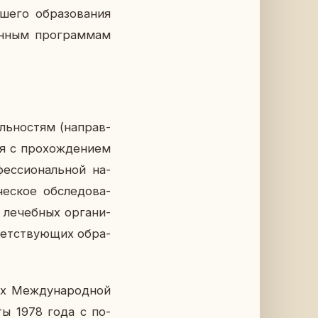
е­го об­ра­зо­ва­ния
 данным про­грам­мам
ль­но­стям (на­прав­
ся с про­хож­де­ни­ем
фес­си­о­наль­ной на­
че­ское об­сле­до­ва­
 ле­чеб­ных ор­га­ни­
вет­ству­ю­щих об­ра­
ых Меж­ду­на­род­ной
ахты 1978 года с по­