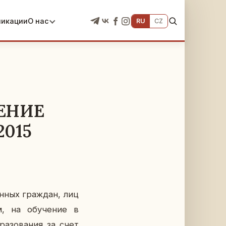
ликации
О нас
RU
CZ
ЕНИЕ
015
ан­ных граж­дан, лиц
ом, на обу­че­ние в
­ра­зо­ва­ния за счет