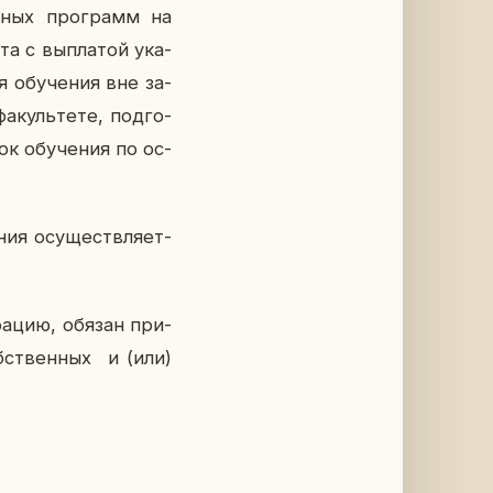
ель­ных про­грамм на
та с вы­пла­той ука­
я обу­че­ния вне за­
а­куль­те­те, под­го­
ок обу­че­ния по ос­
ия осу­ществ­ля­ет­
­ра­цию, обязан при­
об­ствен­ных и (или)