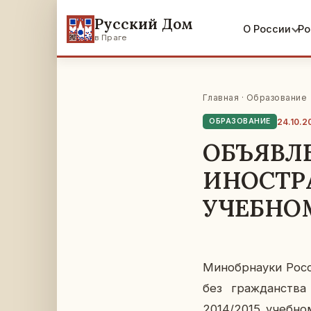
Русский Дом
О России
Ро
в Праге
Главная
·
Образование
24.10.2
ОБРАЗОВАНИЕ
ОБЪЯВЛ
ИНОСТРА
УЧЕБНО
Ми­но­бр­на­у­ки Ро
без граж­дан­ства 
2014/2015 учеб­ном