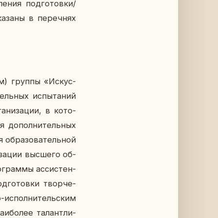
е­ния под­го­тов­ки/
а­за­ны в пе­реч­нях
тям) группы «Ис­кус­
ель­ных ис­пы­та­ний
а­ни­за­ции, в ко­то­
я до­пол­ни­тель­ных
я об­ра­зо­ва­тель­ной
­за­ции выс­ше­го об­
о­грам­мы ас­си­стен­
д­го­тов­ки твор­че­
о-ис­пол­ни­тель­ским
аи­бо­лее та­лант­ли­