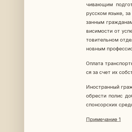
чи­ва­ю­щим под­го­
рус­ском языке, за 
зан­ным граж­да­нам
ви­си­мо­сти от успе
то­ви­тель­ном от­д
нов­ным про­фес­си­
Оплата транс­порт­
ся за счет их соб­с
Ино­стран­ный граж­
об­ре­сти полис доб
спон­сор­ских сред
При­ме­ча­ние 1