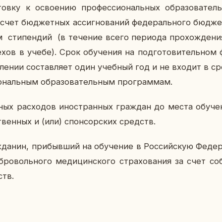
тов­ку к осво­е­нию про­фес­си­о­наль­ных об­ра­зо­ва­т
счет бюд­жет­ных ас­сиг­но­ва­ний фе­де­раль­но­го бюд­же­
 сти­пен­дий (в те­че­ние всего пе­ри­о­да про­хож­де­ни
­хов в учебе). Срок обу­че­ния на под­го­то­ви­тель­ном ф
е­ле­нии со­став­ля­ет один учеб­ный год и не входит в ср
о­наль­ным об­ра­зо­ва­тель­ным про­грам­мам.
ных рас­хо­дов ино­стран­ных граж­дан до места обу­че­н
твен­ных и (или) спон­сор­ских средств.
да­нин, при­быв­ший на обу­че­ние в Рос­сий­скую Фе­де
­ро­воль­но­го ме­ди­цин­ско­го стра­хо­ва­ния за счет с
ств.