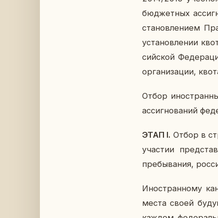
бюд­жет­ных ас­сиг­
ста­нов­ле­ни­ем П
уста­нов­ле­нии кво
сий­ской Фе­де­ра­ц
ор­га­ни­за­ции, квот
Отбор ино­стран­ны
ас­сиг­но­ва­ний фе­
ЭТАП I.
Отбор в стра
уча­стии пред­ста­в
пре­бы­ва­ния, рос­с
Ино­стран­но­му кан
места своей бу­ду
каждом фе­де­раль­