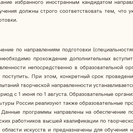
­ние из­бран­но­го ино­стран­ным кан­ди­да­том на­прав­л
бу­че­ния должны строго со­от­вет­ство­вать тем, что ук
­тов­ки.
­че­ние по на­прав­ле­ни­ям под­го­тов­ки (спе­ци­аль­но­с
необ­хо­ди­мо про­хож­де­ние до­пол­ни­тель­ных всту­пи­т
­лен­но­сти непо­сред­ствен­но в об­ра­зо­ва­тель­ной ор­г
 по­сту­пить. При этом, кон­крет­ный срок про­ве­де­ни
ы­та­ний твор­че­ской на­прав­лен­но­сти уста­нав­ли­ва­ет­с
период с 1 июня по 1 ав­гу­ста. Об­ра­зо­ва­тель­ные ор­га­ни
ь­ту­ры России ре­а­ли­зу­ют также об­ра­зо­ва­тель­ные пр
. Данные про­грам­мы на­прав­ле­ны на обес­пе­че­ние по
е­ских ра­бот­ни­ков высшей ква­ли­фи­ка­ции по твор­че­ск
 об­ла­сти ис­кусств и пред­на­зна­че­ны для обу­че­ния н