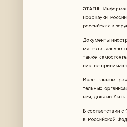
ЭТАП III.
Ин­фор­ма­
но­бр­на­у­ки Росси
рос­сий­ских и за­р
До­ку­мен­ты ино­стр
ми но­та­ри­аль­но п
также са­мо­сто­я­т
нию не при­ни­ма­ют
Ино­стран­ные граж­
тель­ных ор­га­ни­з
ния, должны быть 
В со­от­вет­ствии с
в Рос­сий­ской Фе­д