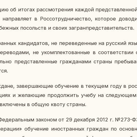
цию об итогах рас­смот­ре­ния каждой пред­став­лен­ной 
и на­прав­ля­ет в Рос­со­труд­ни­че­ство, ко­то­рое до­во­
у­беж­ных по­сольств и своих за­гран­пред­ста­ви­тельств.
ан­ных кан­ди­да­тов, не пе­ре­ве­ден­ные на рус­ский язы
е­ре­во­да­ми, не уком­плек­то­ван­ные в со­от­вет­ствии с
ель­но пред­став­лен­ные граж­да­на­ми страны пре­бы­ва
­ся.
дане, за­вер­ша­ю­щие обу­че­ние в те­ку­щем году в рос­с
а­ци­ях и же­ла­ю­щие про­дол­жить учебу на сле­ду­ю­щем
вклю­че­ны в общую квоту страны.
 Фе­де­раль­ным за­ко­ном от 29 де­каб­ря 2012 г. №273-ФЗ
е­ра­ции» обу­че­ние ино­стран­ных граж­дан по ос­нов­н