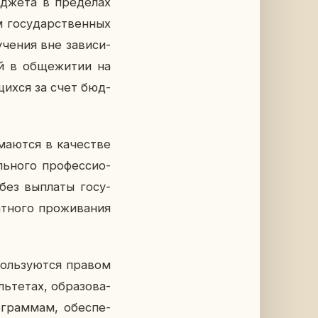
д­же­та в пре­де­лах
 го­су­дар­ствен­ных
­че­ния вне за­ви­си­
й в об­ще­жи­тии на
­щих­ся за счет бюд­
а­ют­ся в ка­че­стве
­но­го про­фес­си­о­
 без вы­пла­ты го­су­
­но­го про­жи­ва­ния
оль­зу­ют­ся правом
ь­те­тах, об­ра­зо­ва­
о­грам­мам, обес­пе­