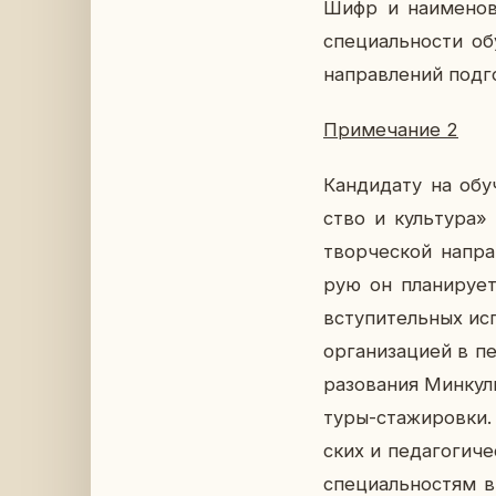
Шифр и на­име­но­ва
спе­ци­аль­но­сти о
на­прав­ле­ний под­го
При­ме­ча­ние 2
Кан­ди­да­ту на обу
ство и куль­ту­ра» 
твор­че­ской на­прав
рую он пла­ни­ру­ет
всту­пи­тель­ных ис­п
ор­га­ни­за­ци­ей в 
ра­зо­ва­ния Мин­кул
ту­ры-ста­жи­ров­ки
ских и пе­да­го­ги­ч
спе­ци­аль­но­стям в