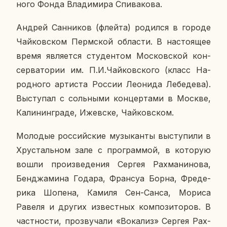
но­го Фонда Вла­ди­ми­ра Спи­ва­ко­ва.
Андрей Сан­ни­ков (флейта) ро­дил­ся в городе
Чай­ков­ском Перм­ской об­ла­сти. В на­сто­я­щее
время яв­ля­ет­ся сту­ден­том Мос­ков­ской кон­
сер­ва­то­рии им. П.И.Чай­ков­ско­го (класс На­
род­но­го ар­ти­ста России Лео­ни­да Ле­бе­де­ва).
Вы­сту­пал с соль­ны­ми кон­цер­та­ми в Москве,
Ка­ли­нин­гра­де, Ижев­ске, Чай­ков­ском.
Мо­ло­дые рос­сий­ские му­зы­кан­ты вы­сту­пи­ли в
Хру­сталь­ном зале с про­грам­мой, в ко­то­рую
вошли про­из­ве­де­ния Сергея Рах­ма­ни­но­ва,
Бен­джа­ми­на Годара, Фран­с­уа Борна, Фре­де­
ри­ка Шопена, Камиля Сен-Санса, Мориса
Равеля и других из­вест­ных ком­по­зи­то­ров. В
част­но­сти, про­зву­ча­ли «Во­ка­лиз» Сергея Рах­