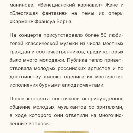
ма­ни­но­ва, «Ве­не­ци­ан­ский кар­на­вал» Жане и
«Бле­стя­щая фан­та­зия» на темы из оперы
«Кармен» Фран­с­уа Борна.
На кон­цер­те при­сут­ство­ва­ло более 50 лю­би­
те­лей клас­си­че­ской музыки из числа мест­ных
граж­дан и со­оте­че­ствен­ни­ков, среди ко­то­рых
было много мо­ло­де­жи. Пуб­ли­ка тепло при­вет­
ство­ва­ла мо­ло­дых рос­сий­ских ар­ти­стов и по
до­сто­ин­ству высоко оце­ни­ла их ма­стер­ство
ис­пол­не­ния бур­ны­ми ап­ло­дис­мен­та­ми.
После кон­цер­та со­сто­я­лось непри­нуж­ден­ное
об­ще­ние мо­ло­дых му­зы­кан­тов со зри­те­ля­ми,
в ходе ко­то­ро­го они от­ве­ти­ли на мно­го­чис­
лен­ные во­про­сы.