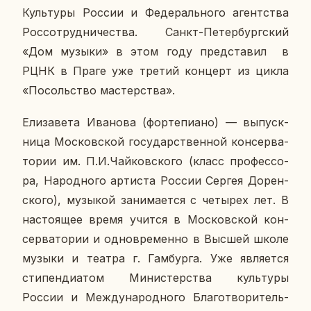
Куль­ту­ры России и Фе­де­раль­но­го агент­ства
Рос­со­труд­ни­че­ства. Санкт-Пе­тер­бург­ский
«Дом музыки» в этом году пред­ста­вил в
РЦНК в Праге уже третий кон­церт из цикла
«По­соль­ство ма­стер­ства».
Ели­за­ве­та Ива­но­ва (фор­те­пи­а­но) — вы­пуск­
ни­ца Мос­ков­ской го­су­дар­ствен­ной кон­сер­ва­
то­рии им. П.И.Чай­ков­ско­го (класс про­фес­со­
ра, На­род­но­го ар­ти­ста России Сергея До­рен­
ско­го), му­зы­кой за­ни­ма­ет­ся с че­ты­рех лет. В
на­сто­я­щее время учится в Мос­ков­ской кон­
сер­ва­то­рии и од­но­вре­мен­но в Высшей школе
музыки и театра г. Гам­бур­га. Уже яв­ля­ет­ся
сти­пен­ди­а­том Ми­ни­стер­ства куль­ту­ры
России и Меж­ду­на­род­но­го Бла­го­тво­ри­тель­