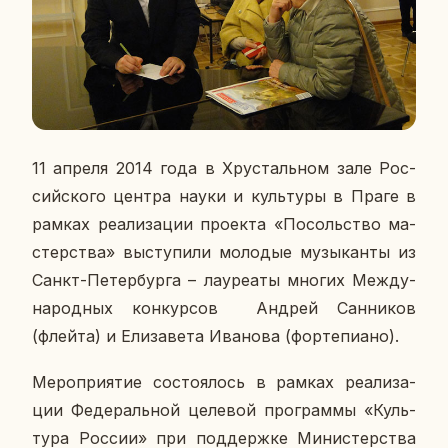
11 апреля 2014 года в Хру­сталь­ном зале Рос­
сий­ско­го центра науки и куль­ту­ры в Праге в
рамках ре­а­ли­за­ции про­ек­та «По­соль­ство ма­
стер­ства» вы­сту­пи­ли мо­ло­дые му­зы­кан­ты из
Санкт-Пе­тер­бур­га – ла­у­ре­а­ты многих Меж­ду­
на­род­ных кон­кур­сов Андрей Сан­ни­ков
(флейта) и Ели­за­ве­та Ива­но­ва (фор­те­пи­а­но).
Ме­ро­при­я­тие со­сто­я­лось в рамках ре­а­ли­за­
ции Фе­де­раль­ной це­ле­вой про­грам­мы «Куль­
ту­ра России» при под­держ­ке Ми­ни­стер­ства