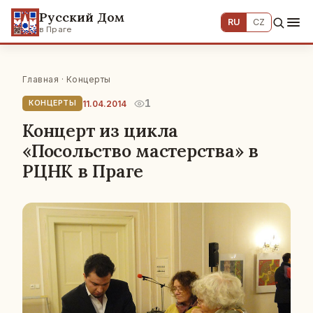
Русский Дом
RU
CZ
в Праге
Главная
·
Концерты
1
11.04.2014
КОНЦЕРТЫ
Концерт из цикла
«Посольство мастерства» в
РЦНК в Праге