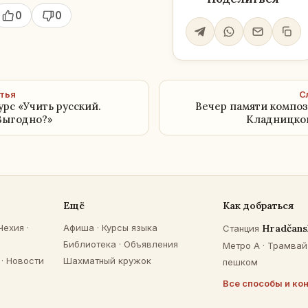
0
0
тья
С
рс «Учить русский.
Вечер памяти компо
Выгодно?»
Кладницког
Ещё
Как добраться
Чехия
·
Афиша
·
Курсы языка
Hradčans
Станция
Библиотека
·
Объявления
Метро A · Трамвай 
·
Новости
Шахматный кружок
пешком
Все способы и ко