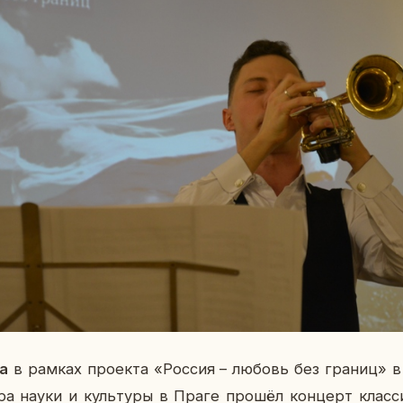
а
в рамках про­ек­та «Россия – любовь без границ» в 
тра науки и куль­ту­ры в Праге прошёл кон­церт клас­с