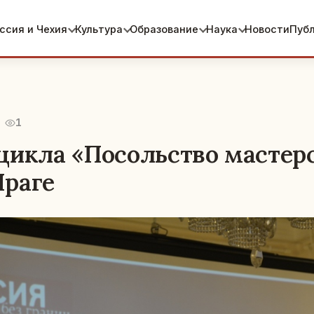
ссия и Чехия
Культура
Образование
Наука
Новости
Пуб
1
цикла «Посольство мастерс
раге