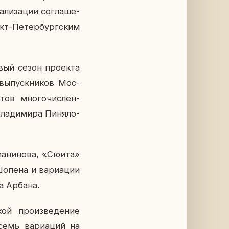
­ли­за­ции со­гла­ше­
т-Пе­тер­бург­ским
вый сезон про­ек­та
вы­пуск­ни­ков Мос­
а­тов мно­го­чис­лен­
ла­ди­ми­ра Пи­ня­ло­
ма­ни­но­ва, «Сюита»
опена и ва­ри­а­ции
та Арбана.
кой про­из­ве­де­ние
семь ва­ри­а­ций на