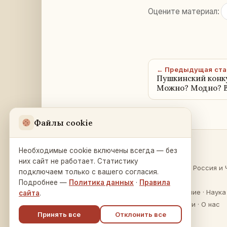
Оцените материал:
← Предыдущая ста
Пушкинский конку
Можно? Модно? 
Файлы cookie
Необходимые cookie включены всегда — без
Разделы
Русский Дом
в Праге
них сайт не работает. Статистику
О России
·
Россия и 
подключаем только с вашего согласия.
Na Zátorce 16
Культура
Подробнее —
Политика данных
·
Правила
160 00 Praha 6
Образование
·
Наука
сайта
.
Публикации
·
О нас
Принять все
Отклонить все