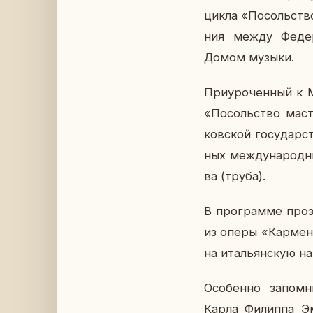
цикла «По­соль­ство 
ния между Фе­де­р
Домом музыки.
При­уро­чен­ный к 
«По­соль­ство ма­с
ков­ской го­су­дар­с
ных меж­ду­на­род­ны
ва (труба).
В про­грам­ме про­з
из оперы «Кармен» 
на ита­льян­скую на
Осо­бен­но за­пом­н
Карла Фи­лип­па Эм