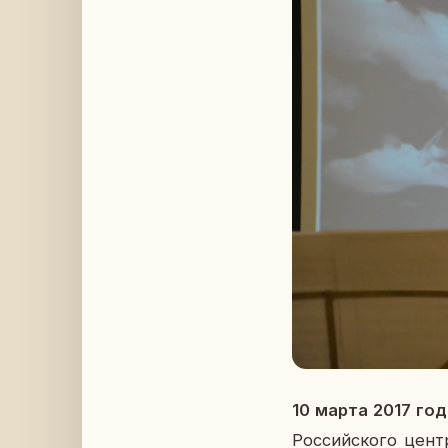
10 марта 2017 год
Рос­сий­ско­го цен