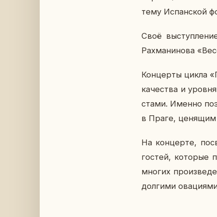
тему Ис­пан­ской ф
Своё вы­ступ­ле­ние
Рах­ма­ни­но­ва «Ве
Кон­цер­ты цикла «П
ка­че­ства и уровня 
ста­ми. Именно по­э
в Праге, це­ня­щим 
На кон­цер­те, по­с
гостей, ко­то­рые п
многих про­из­ве­де
дол­ги­ми ова­ци­я­ми