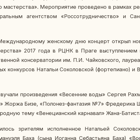
ма­стер­ства». Ме­ро­при­я­тие про­ве­де­но в рамках ре­а
аль­ным агент­ством «Рос­со­труд­ни­че­ство» и Санк
Меж­ду­на­род­но­му жен­ско­му дню кон­церт открыл но
тер­ства» 2017 года в РЦНК в Праге вы­ступ­ле­ни­ем 
твен­ной кон­сер­ва­то­рии им. П.И. Чай­ков­ско­го, ла­у­ре­
х кон­кур­сов На­та­льи Со­ко­лов­ской (фор­те­пи­а­но) и В
ву­ча­ли про­из­ве­де­ния «Ве­сен­ние воды» Сергея Рах­
Жоржа Бизе, «По­ло­нез-фан­та­зия №7» Фре­де­ри­ка Ш
­род­ную тему «Ве­не­ци­ан­ский кар­на­вал» Жана-Ба­ти­с
и­лось зри­те­лям ис­пол­нен­ное На­та­льей Со­ко­лов­с
а­ну­э­ля Баха (сына Иоган­на Се­бастья­на Баха) «Во