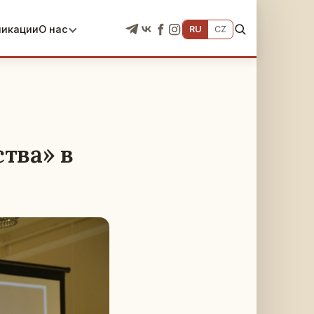
ликации
О нас
RU
CZ
тва» в