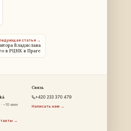
ледующая статья →
зитора Владислава
о в РЦНК в Праге
Связь
ká
+420 233 370 479
· ~10 мин
Написать нам →
нтакты →