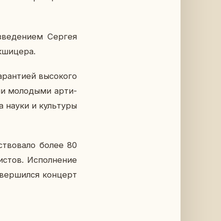
з­ве­де­ни­ем Сергея
­ши­це­ра.
ан­ти­ей вы­со­ко­го
ми мо­ло­ды­ми ар­ти­
а науки и куль­ту­ры
­ство­ва­ло более 80
­стов. Ис­пол­не­ние
­вер­шил­ся кон­церт