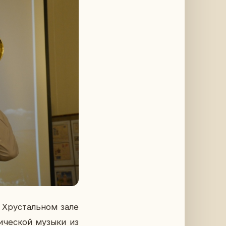
Хру­сталь­ном зале
и­че­ской музыки из