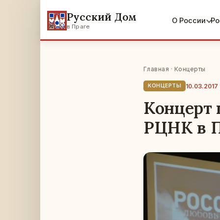
Русский Дом
О России
Ро
в Праге
Главная
·
Концерты
10.03.2017
КОНЦЕРТЫ
Концерт 
РЦНК в П