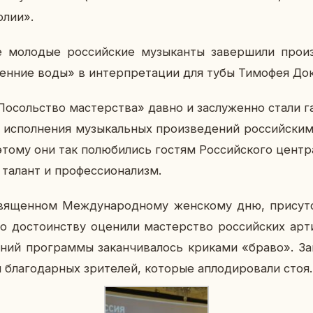
олии».
 мо­ло­дые рос­сий­ские му­зы­кан­ты за­вер­ши­ли про­и
­сен­ние воды» в ин­тер­пре­та­ции для тубы Ти­мо­фея Док
о­соль­ство ма­стер­ства» давно и за­слу­жен­но стали га­р
ис­пол­не­ния му­зы­каль­ных про­из­ве­де­ний рос­сий­ски­
то­му они так по­лю­би­лись гостям Рос­сий­ско­го центр
талант и про­фес­си­о­на­лизм.
вя­щен­ном Меж­ду­на­род­но­му жен­ско­му дню, при­сут
о до­сто­ин­ству оце­ни­ли ма­стер­ство рос­сий­ских ар­ти
­ний про­грам­мы за­кан­чи­ва­лось кри­ка­ми «браво». За
 бла­го­дар­ных зри­те­лей, ко­то­рые ап­ло­ди­ро­ва­ли стоя.