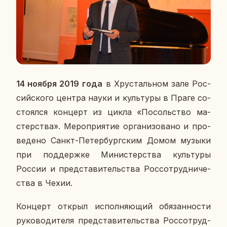
14 ноября 2019
года
в Хру­сталь­ном зале Рос­
сий­ско­го центра науки и куль­ту­ры в Праге со­
сто­ял­ся кон­церт из цикла «По­соль­ство ма­
стер­ства». Ме­ро­при­я­тие ор­га­ни­зо­ва­но и про­
ве­де­но Санкт-Пе­тер­бург­ским Домом музыки
при под­держ­ке Ми­ни­стер­ства куль­ту­ры
России и пред­ста­ви­тель­ства Рос­со­труд­ни­че­
ства в Чехии.
Кон­церт открыл ис­пол­ня­ю­щий обя­зан­но­сти
ру­ко­во­ди­те­ля пред­ста­ви­тель­ства Рос­со­труд­