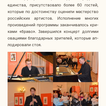
един­ства, при­сут­ство­ва­ло более 60 гостей,
ко­то­рые по до­сто­ин­ству оце­ни­ли ма­стер­ство
рос­сий­ских ар­ти­стов. Ис­пол­не­ние многих
про­из­ве­де­ний про­грам­мы за­кан­чи­ва­лось кри­
ка­ми «браво». За­вер­шил­ся кон­церт дол­ги­ми
ова­ци­я­ми бла­го­дар­ных зри­те­лей, ко­то­рые ап­
ло­ди­ро­ва­ли стоя.