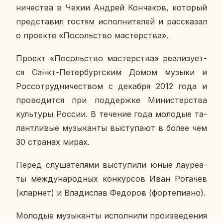
ни­че­ства в Чехии Андрей Кон­ча­ков, ко­то­рый
пред­ста­вил гостям ис­пол­ни­те­лей и рас­ска­зал
о про­ек­те «По­соль­ство ма­стер­ства».
Проект «По­соль­ство ма­стер­ства» ре­а­ли­зу­ет­
ся Санкт-Пе­тер­бург­ским Домом музыки и
Рос­со­труд­ни­че­ством с де­каб­ря 2012 года и
про­во­дит­ся при под­держ­ке Ми­ни­стер­ства
куль­ту­ры России. В те­че­ние года мо­ло­дые та­
лант­ли­вые му­зы­кан­ты вы­сту­па­ют в более чем
30 стра­нах мирах.
Перед слу­ша­те­ля­ми вы­сту­пи­ли юные ла­у­ре­а­
ты меж­ду­на­род­ных кон­кур­сов Иван Ро­га­чев
(клар­нет) и Вла­ди­слав Фе­до­ров (фор­те­пи­а­но).
Мо­ло­дые му­зы­кан­ты ис­пол­ни­ли про­из­ве­де­ния