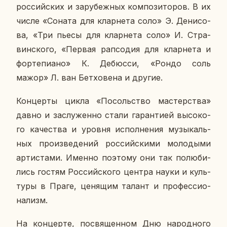
рос­сий­ских и за­ру­беж­ных ком­по­зи­то­ров. В их
числе «Соната для клар­не­та соло» Э. Де­ни­со­
ва, «Три пьесы для клар­не­та соло» И. Стра­
вин­ско­го, «Первая рап­со­дия для клар­не­та и
фор­те­пи­а­но» К. Де­бюс­си, «Рондо соль
мажор» Л. ван Бет­хо­ве­на и другие.
Кон­цер­ты цикла «По­соль­ство ма­стер­ства»
давно и за­слу­жен­но стали га­ран­ти­ей вы­со­ко­
го ка­че­ства и уровня ис­пол­не­ния му­зы­каль­
ных про­из­ве­де­ний рос­сий­ски­ми мо­ло­ды­ми
ар­ти­ста­ми. Именно по­это­му они так по­лю­би­
лись гостям Рос­сий­ско­го центра науки и куль­
ту­ры в Праге, це­ня­щим талант и про­фес­си­о­
на­лизм.
На кон­цер­те, по­свя­щен­ном Дню на­род­но­го