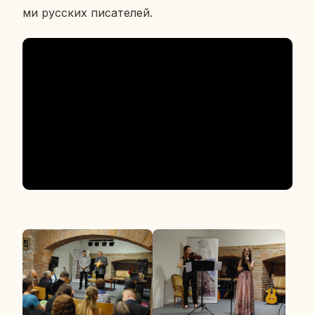
ми рус­ских пи­са­те­лей.