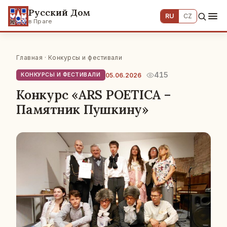
Русский Дом
RU
CZ
в Праге
Главная
·
Конкурсы и фестивали
415
05.06.2026
КОНКУРСЫ И ФЕСТИВАЛИ
Конкурс «ARS POETICA –
Памятник Пушкину»