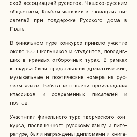
ской ас­со­ци­а­ци­ей ру­си­стов, Чешско-рус­ским
об­ще­ством, Клубом чеш­ских и сло­вац­ких пи­
са­те­лей при под­держ­ке Рус­ско­го дома в
Праге.
В фи­наль­ном туре кон­кур­са при­ня­ло уча­стие
около 100 школь­ни­ков и сту­ден­тов, по­бе­див­
ших в кра­е­вых от­бо­роч­ных турах. В рамках
кон­кур­са были пред­став­ле­ны дра­ма­ти­че­ские,
му­зы­каль­ные и по­э­ти­че­ские номера на рус­
ском языке. Ребята ис­пол­ни­ли про­из­ве­де­ния
клас­си­ков и со­вре­мен­ных пи­са­те­лей и
поэтов.
Участ­ни­ки фи­наль­но­го тура твор­че­ско­го кон­
кур­са, по­свя­щен­но­го рус­ско­му языку и ли­те­
ра­ту­ре, были на­граж­де­ны ди­пло­ма­ми и кни­га­