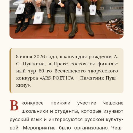
5 июня 2026 года, в канун дня рож­де­ния А.
С. Пуш­ки­на, в Праге со­сто­ял­ся фи­наль­
ный тур 60-го Все­чеш­ско­го твор­че­ско­го
кон­кур­са «ARS POETICA – Па­мят­ник Пуш­
ки­ну».
В
кон­кур­се при­ня­ли уча­стие чеш­ские
школь­ни­ки и сту­ден­ты, ко­то­рые изу­ча­ют
рус­ский язык и ин­те­ре­су­ют­ся рус­ской куль­ту­
рой. Ме­ро­при­я­тие было ор­га­ни­зо­ва­но Чеш­