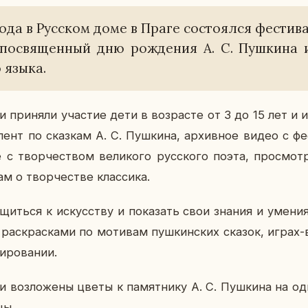
ода в Рус­ском доме в Праге со­сто­ял­ся фе­сти­
по­свя­щен­ный дню рож­де­ния А. С. Пуш­ки­на и
о языка.
ии при­ня­ли уча­стие дети в воз­расте от 3 до 15 лет и и
­лент по сказ­кам А. С. Пуш­ки­на, ар­хив­ное видео с фе
е с твор­че­ством ве­ли­ко­го рус­ско­го поэта, про­смо
ам о твор­че­стве клас­си­ка.
щить­ся к ис­кус­ству и по­ка­зать свои знания и умения
с рас­крас­ка­ми по мо­ти­вам пуш­кин­ских сказок, играх-
и­ро­ва­нии.
и воз­ло­же­ны цветы к па­мят­ни­ку А. С. Пуш­ки­на на од
цы.