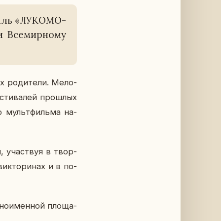
валь «ЛУ­КО­МО­
 Все­мир­но­му
х ро­ди­те­ли. Ме­ло­
­сти­ва­лей про­шлых
тр мульт­филь­ма на­
, участ­вуя в твор­
вик­то­ри­нах и в по­
­но­имен­ной пло­ща­