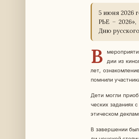
5 июня 2026 г
РЬЕ – 2026», 
Дню рус­ско­г
В
ме­ро­при­я­т
дии из ки­но
лет, озна­ком­ле­ни
пом­ни­ли участ­ни­к
Дети могли при­об­
че­ских за­да­ни­ях 
э­ти­че­ском де­кла­м
В за­вер­ше­нии был
ди чеш­ской сто­ли­