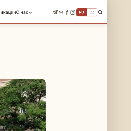
ликации
О нас
RU
CZ