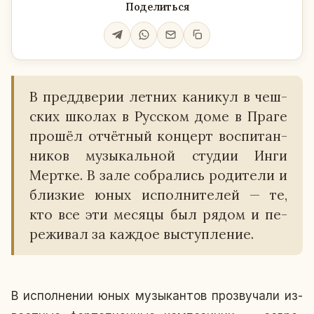
Поделиться
В пред­две­рии летних ка­ни­кул в чеш­
ских школах в Рус­ском доме в Праге
прошёл от­чёт­ный кон­церт вос­пи­тан­
ни­ков му­зы­каль­ной студии Инги
Мертке. В зале со­бра­лись ро­ди­те­ли и
близ­кие юных ис­пол­ни­те­лей — те,
кто все эти месяцы был рядом и пе­
ре­жи­вал за каждое вы­ступ­ле­ние.
В ис­пол­не­нии юных му­зы­кан­тов про­зву­ча­ли из­