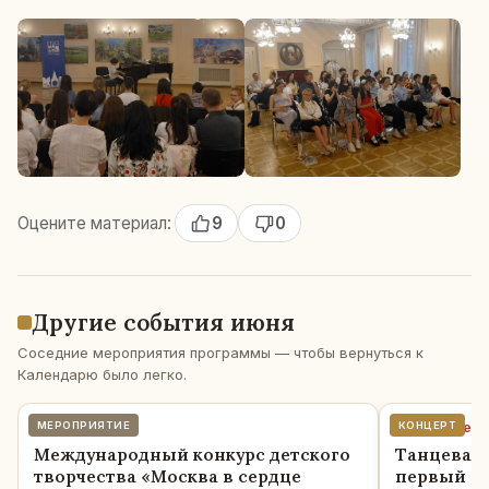
Оцените материал:
9
0
Другие события июня
Соседние мероприятия программы — чтобы вернуться к
Календарю было легко.
30 июня · вт
МЕРОПРИЯТИЕ
11 июня · че
КОНЦЕРТ
Международный конкурс детского
Танцеваль
творчества «Москва в сердце
первый с