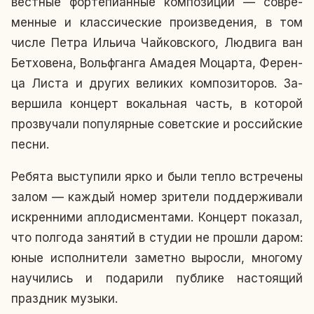
вест­ные фор­те­пи­ан­ные ком­по­зи­ции — со­вре­
мен­ные и клас­си­че­ские про­из­ве­де­ния, в том
числе Петра Ильича Чай­ков­ско­го, Лю­дви­га ван
Бет­хо­ве­на, Вольф­ган­га Амадея Мо­цар­та, Фе­рен­
ца Листа и других ве­ли­ких ком­по­зи­то­ров. За­
вер­ши­ла кон­церт во­каль­ная часть, в ко­то­рой
про­зву­ча­ли по­пу­ляр­ные со­вет­ские и рос­сий­ские
песни.
Ребята вы­сту­пи­ли ярко и были тепло встре­че­ны
залом — каждый номер зри­те­ли под­дер­жи­ва­ли
ис­крен­ни­ми ап­ло­дис­мен­та­ми. Кон­церт по­ка­зал,
что пол­го­да за­ня­тий в студии не прошли даром:
юные ис­пол­ни­те­ли за­мет­но вы­рос­ли, мно­го­му
на­учи­лись и по­да­ри­ли пуб­ли­ке на­сто­я­щий
празд­ник музыки.