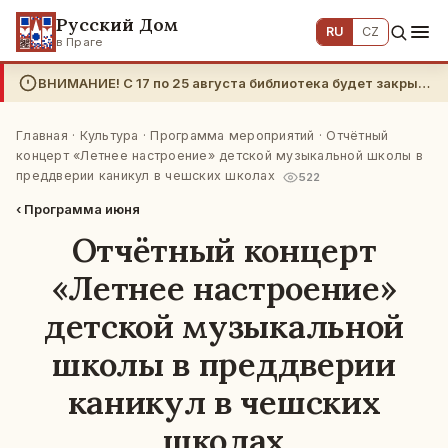
Русский Дом
RU
CZ
в Праге
ВНИМАНИЕ! С 17 по 25 августа библиотека будет закрыта. Благодарим за понимание.
Главная
·
Культура
·
Программа мероприятий
· Отчётный
концерт «Летнее настроение» детской музыкальной школы в
преддверии каникул в чешских школах
522
‹ Программа июня
Отчётный концерт
«Летнее настроение»
детской музыкальной
школы в преддверии
каникул в чешских
школах