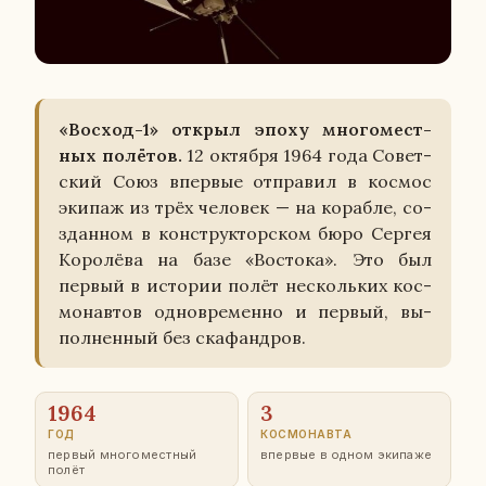
«Восход-1» открыл эпоху мно­го­мест­
ных по­лё­тов.
12 ок­тяб­ря 1964 года Со­вет­
ский Союз впер­вые от­пра­вил в космос
экипаж из трёх че­ло­век — на ко­раб­ле, со­
здан­ном в кон­струк­тор­ском бюро Сергея
Ко­ро­лё­ва на базе «Во­сто­ка». Это был
первый в ис­то­рии полёт несколь­ких кос­
мо­нав­тов од­но­вре­мен­но и первый, вы­
пол­нен­ный без ска­фанд­ров.
1964
3
ГОД
КОС­МО­НАВ­ТА
первый мно­го­мест­ный
впер­вые в одном эки­па­же
полёт