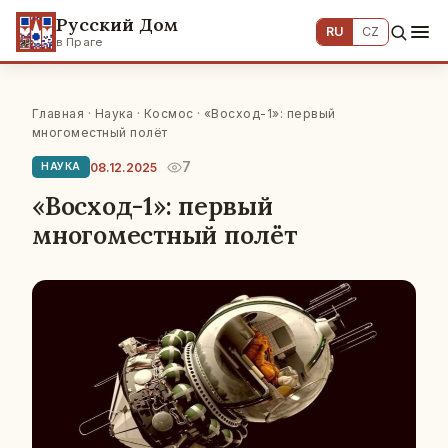
Русский Дом
RU
CZ
в Праге
Главная
·
Наука
·
Космос
· «Восход-1»: первый
многоместный полёт
7
08.12.2025
НАУКА
«Восход-1»: первый
многоместный полёт