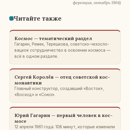
фе­рен­ция, ок­тябрь 1964)
Чи­тай­те также
Космос — те­ма­ти­че­ский раздел
Га­га­рин, Ремек, Те­реш­ко­ва, со­вет­ско-че­хо­сло­
вац­кое со­труд­ни­че­ство в осво­е­нии кос­мо­са —
всё в одном раз­де­ле.
Сергей Ко­ро­лёв — отец со­вет­ской кос­
мо­нав­ти­ки
Глав­ный кон­струк­тор, со­здав­ший «Восток»,
«Восход» и «Союз».
Юрий Га­га­рин — первый че­ло­век в кос­
мо­се
12 апреля 1961 года. 108 минут, ко­то­рые из­ме­ни­ли