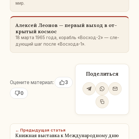
мир.
Алек­сей Леонов — первый выход в от­
кры­тый космос
18 марта 1965 года, ко­рабль «Восход-2» — сле­
ду­ю­щий шаг после «Вос­хо­да-1».
Поделиться
Оцените материал:
3
0
← Предыдущая статья
Книжная выставка к Международному дню