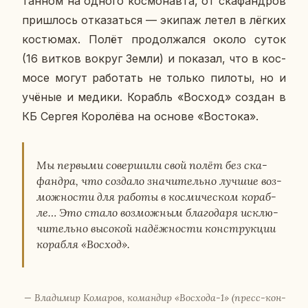
тан­ном на одного кос­мо­нав­та, от ска­фанд­ров
при­шлось от­ка­зать­ся — экипаж летел в лёгких
ко­стю­мах. Полёт про­дол­жал­ся около суток
(16 витков вокруг Земли) и по­ка­зал, что в кос­
мо­се могут ра­бо­тать не только пилоты, но и
учёные и медики. Ко­рабль «Восход» создан в
КБ Сергея Ко­ро­лё­ва на основе «Во­сто­ка».
Мы пер­вы­ми со­вер­ши­ли свой полёт без ска­
фанд­ра, что со­зда­ло зна­чи­тель­но лучшие воз­
мож­но­сти для работы в кос­ми­че­ском ко­раб­
ле… Это стало воз­мож­ным бла­го­да­ря ис­клю­
чи­тель­но вы­со­кой на­дёж­но­сти кон­струк­ции
ко­раб­ля «Восход».
— Вла­ди­мир Ко­ма­ров, ко­ман­дир «Вос­хо­да-1» (пресс-кон­