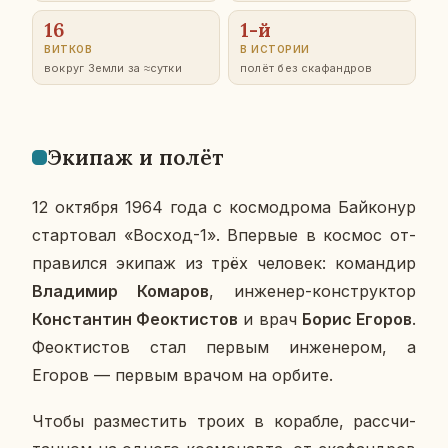
16
1-й
ВИТКОВ
В ИС­ТО­РИИ
вокруг Земли за ≈сутки
полёт без ска­фанд­ров
Экипаж и полёт
12 ок­тяб­ря 1964 года с кос­мо­дро­ма Бай­ко­нур
стар­то­вал «Восход-1». Впер­вые в космос от­
пра­вил­ся экипаж из трёх че­ло­век: ко­ман­дир
Вла­ди­мир Ко­ма­ров
, ин­же­нер-кон­струк­тор
Кон­стан­тин Фео­к­ти­стов
и врач
Борис Егоров
.
Фео­к­ти­стов стал первым ин­же­не­ром, а
Егоров — первым врачом на орбите.
Чтобы раз­ме­стить троих в ко­раб­ле, рас­счи­