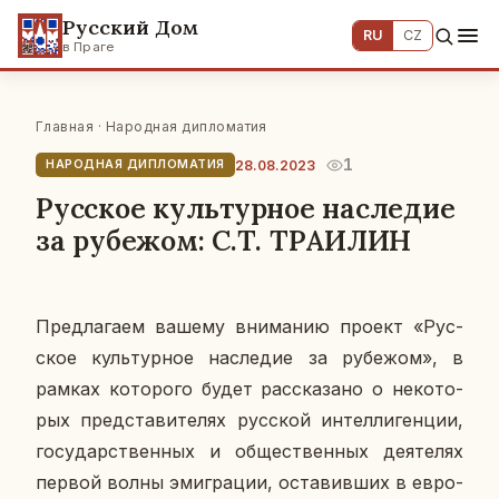
Русский Дом
RU
CZ
в Праге
Главная
·
Народная дипломатия
1
28.08.2023
НАРОДНАЯ ДИПЛОМАТИЯ
Русское культурное наследие
за рубежом: С.Т. ТРАИЛИН
Пред­ла­га­ем вашему вни­ма­нию проект «Рус­
ское куль­тур­ное на­сле­дие за ру­бе­жом», в
рамках ко­то­ро­го будет рас­ска­за­но о неко­то­
рых пред­ста­ви­те­лях рус­ской ин­тел­ли­ген­ции,
го­су­дар­ствен­ных и об­ще­ствен­ных де­я­те­лях
первой волны эми­гра­ции, оста­вив­ших в ев­ро­