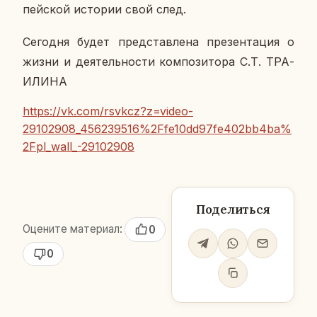
пей­ской ис­то­рии свой след.
Се­го­дня будет пред­став­ле­на пре­зен­та­ция о
жизни и де­я­тель­но­сти ком­по­зи­то­ра С.Т. ТРА­
И­ЛИ­НА
https://vk.com/rsvkcz?z=video-
29102908_456239516%2Ffe10dd97fe402bb4ba%
2Fpl_wall_-29102908
Поделиться
Оцените материал:
0
0