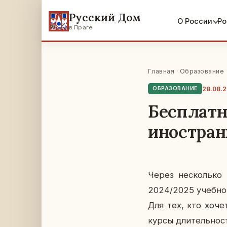
Русский Дом
О России
Ро
в Праге
Главная
·
Образование
28.08.
ОБРАЗОВАНИЕ
Бесплатн
иностран
Через несколь­ко 
2024/2025 учеб­ном 
Для тех, кто хочет п
курсы дли­тель­но­с