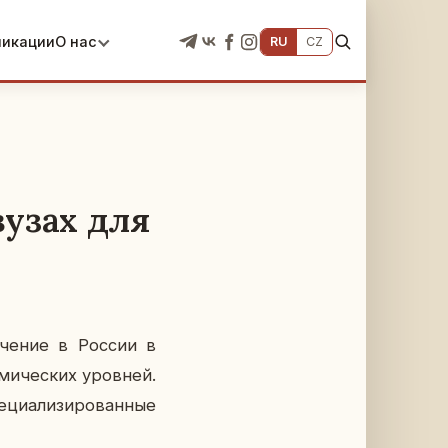
ликации
О нас
RU
CZ
вузах для
­че­ние в России в
ми­че­ских уров­ней.
ци­а­ли­зи­ро­ван­ные