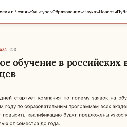
ссия и Чехия
Культура
Образование
Наука
Новости
Пуб
3
2023
ое обучение в российских 
цев
дней стар­ту­ет ком­па­ния по приему заявок на обу
году по об­ра­зо­ва­тель­ным про­грам­мам всех ака­де­
о­вы­сить ква­ли­фи­ка­цию будут пред­ло­же­ны уз­ко­спе­
тью от се­мест­ра до года.