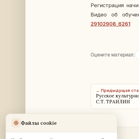
Ре­ги­стра­ция на­ч
Видео об обу­че
29102908_6261
Оцените материал:
← Предыдущая ста
Русское культурн
С.Т. ТРАИЛИН
Файлы cookie