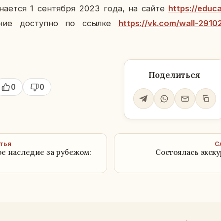
и­на­ет­ся 1 сен­тяб­ря 2023 года, на сайте
https://educa
­ние до­ступ­но по ссылке
https://vk.com/wall-291
Поделиться
0
0
тья
С
ое наследие за рубежом:
Состоялась экск