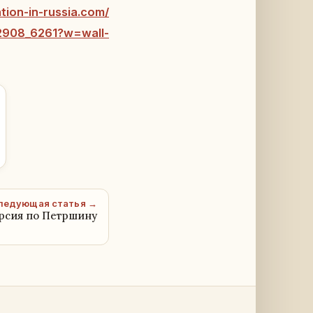
tion-in-russia.com/
02908_6261?w=wall-
ледующая статья →
урсия по Петршину