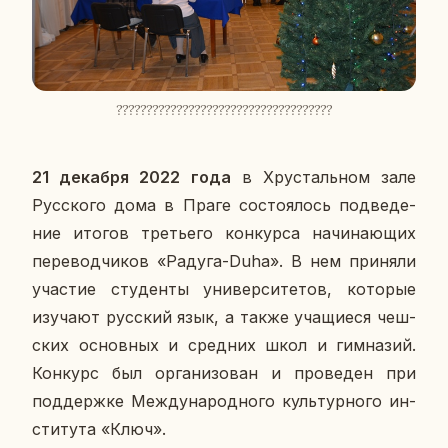
????????????????????????????????????
21 де­каб­ря 2022 года
в Хру­сталь­ном зале
Рус­ско­го дома в Праге со­сто­я­лось под­ве­де­
ние итогов тре­тье­го кон­кур­са на­чи­на­ю­щих
пе­ре­вод­чи­ков «Радуга-Duha». В нем при­ня­ли
уча­стие сту­ден­ты уни­вер­си­те­тов, ко­то­рые
изу­ча­ют рус­ский язык, а также уча­щи­е­ся чеш­
ских ос­нов­ных и сред­них школ и гим­на­зий.
Кон­курс был ор­га­ни­зо­ван и про­ве­ден при
под­держ­ке Меж­ду­на­род­но­го куль­тур­но­го ин­
сти­ту­та «Ключ».