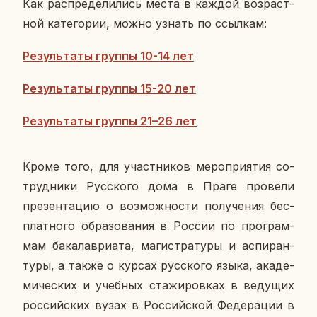
Как рас­пре­де­ли­лись места в каждой воз­раст­
ной ка­те­го­рии, можно узнать по ссыл­кам:
Ре­зуль­та­ты группы 10-14 лет
Ре­зуль­та­ты группы 15-20 лет
Ре­зуль­та­ты группы 21–26 лет
Кроме того, для участ­ни­ков ме­ро­при­я­тия со­
труд­ни­ки Рус­ско­го дома в Праге про­ве­ли
пре­зен­та­цию о воз­мож­но­сти по­лу­че­ния бес­
плат­но­го об­ра­зо­ва­ния в России по про­грам­
мам ба­ка­лаври­а­та, ма­ги­стра­ту­ры и ас­пи­ран­
ту­ры, а также о курсах рус­ско­го языка, ака­де­
ми­че­ских и учеб­ных ста­жи­ров­ках в ве­ду­щих
рос­сий­ских вузах в Рос­сий­ской Фе­де­ра­ции в