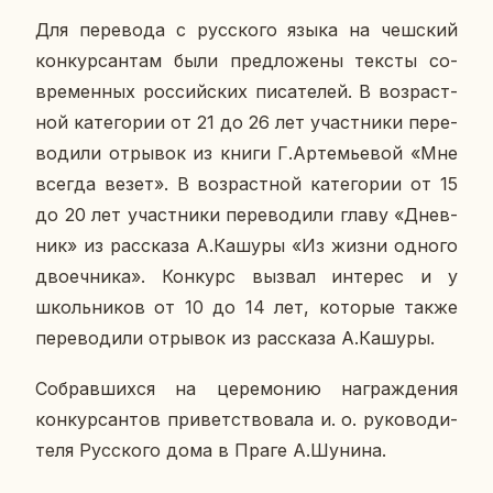
Для пе­ре­во­да с рус­ско­го языка на чеш­ский
кон­кур­сан­там были пред­ло­же­ны тексты со­
вре­мен­ных рос­сий­ских пи­са­те­лей. В воз­раст­
ной ка­те­го­рии от 21 до 26 лет участ­ни­ки пе­ре­
во­ди­ли от­ры­вок из книги Г.Ар­те­мье­вой «Мне
всегда везет». В воз­раст­ной ка­те­го­рии от 15
до 20 лет участ­ни­ки пе­ре­во­ди­ли главу «Днев­
ник» из рас­ска­за А.Кашуры «Из жизни одного
дво­еч­ни­ка». Кон­курс вызвал ин­те­рес и у
школь­ни­ков от 10 до 14 лет, ко­то­рые также
пе­ре­во­ди­ли от­ры­вок из рас­ска­за А.Кашуры.
Со­брав­ших­ся на це­ре­мо­нию на­граж­де­ния
кон­кур­сан­тов при­вет­ство­ва­ла и. о. ру­ко­во­ди­
те­ля Рус­ско­го дома в Праге А.Шунина.