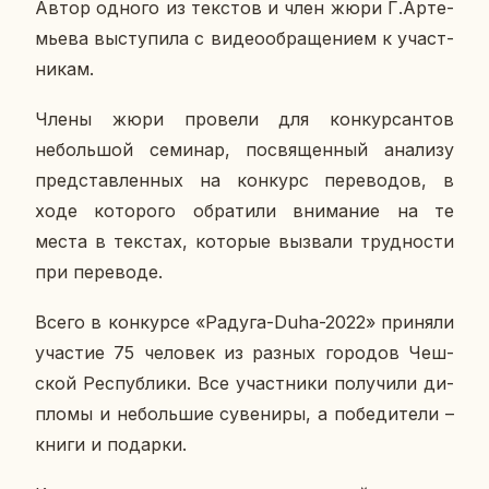
Автор одного из тек­стов и член жюри Г.Ар­те­
мье­ва вы­сту­пи­ла с ви­део­об­ра­ще­ни­ем к участ­
ни­кам.
Члены жюри про­ве­ли для кон­кур­сан­тов
неболь­шой се­ми­нар, по­свя­щен­ный ана­ли­зу
пред­став­лен­ных на кон­курс пе­ре­во­дов, в
ходе ко­то­ро­го об­ра­ти­ли вни­ма­ние на те
места в текстах, ко­то­рые вы­зва­ли труд­но­сти
при пе­ре­во­де.
Всего в кон­кур­се «Радуга-Duha-2022» при­ня­ли
уча­стие 75 че­ло­век из разных го­ро­дов Чеш­
ской Рес­пуб­ли­ки. Все участ­ни­ки по­лу­чи­ли ди­
пло­мы и неболь­шие су­ве­ни­ры, а по­бе­ди­те­ли –
книги и по­дар­ки.