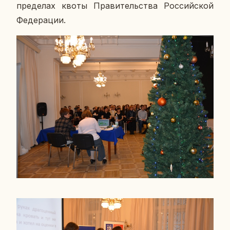
пре­де­лах квоты Пра­ви­тель­ства Рос­сий­ской
Фе­де­ра­ции.