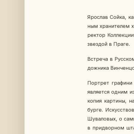
Яро­слав Сойка, кан
ным хра­ни­те­лем х
рек­тор Кол­лек­ции
звез­дой в Праге.
Встре­ча в Рус­ском
дож­ни­ка Вин­чен­цо
Порт­рет гра­фи­ни 
яв­ля­ет­ся одним 
копия кар­ти­ны, на
бур­ге. Ис­кус­ство
Шу­ва­ло­вых, о сам
в при­двор­ном шта