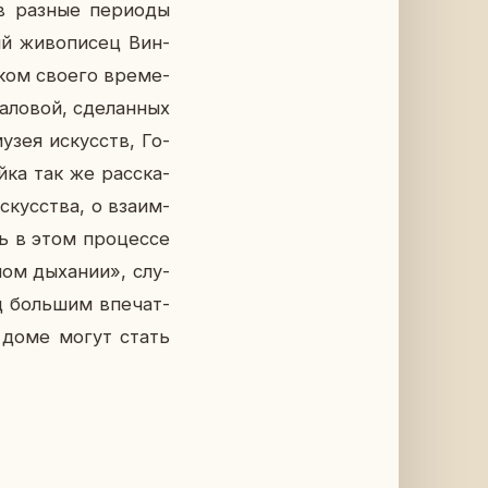
в разные пе­ри­о­ды
ий жи­во­пи­сец Вин­
и­ком своего вре­ме­
­ло­вой, сде­лан­ных
 музея ис­кусств, Го­
ойка так же рас­ска­
­кус­ства, о вза­им­
ь в этом про­цес­се
ном ды­ха­нии», слу­
од боль­шим впе­чат­
ом доме могут стать