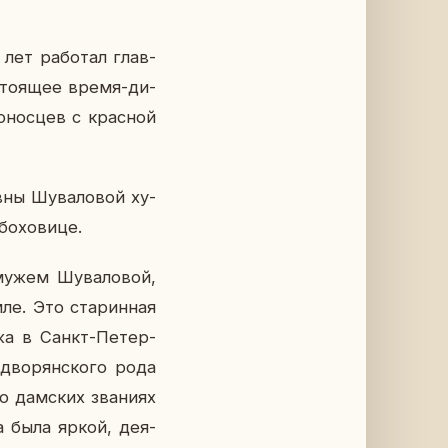
 лет ра­бо­тал глав­
­сто­я­щее время-ди­
о­нос­цев с крас­ной
­ны Шу­ва­ло­вой ху­
о­хо­ви­це.
му­жем Шу­ва­ло­вой,
ле. Это ста­рин­ная
а­жа в Санкт-Пе­тер­
 дво­рян­ско­го рода
о дам­ских зва­ни­ях
а была яркой, де­я­