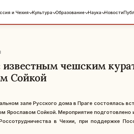
ссия и Чехия
Культура
Образование
Наука
Новости
Пуб
3
с известным чешским кура
м Сойкой
аль­ном зале Рус­ско­го дома в Праге со­сто­я­лась вст
ом Яро­сла­вом Сойкой. Ме­ро­при­я­тие под­го­тов­ле­но 
 Рос­со­труд­ни­че­ства в Чехии, при под­держ­ке По­