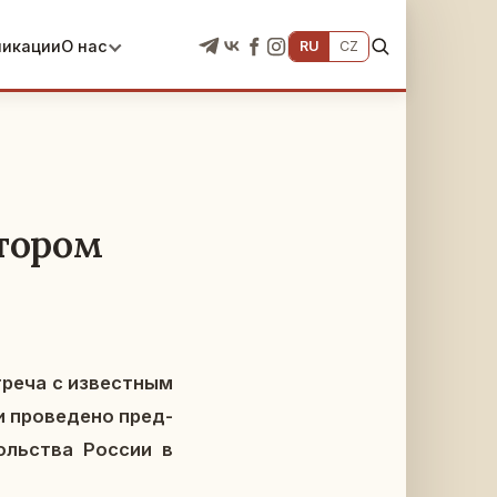
ликации
О нас
RU
CZ
тором
ре­ча с из­вест­ным
и про­ве­де­но пред­
соль­ства России в