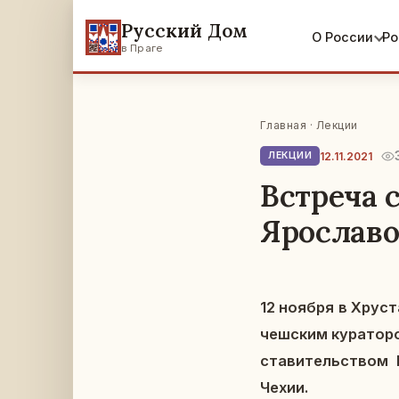
Русский Дом
О России
Ро
в Праге
Главная
·
Лекции
12.11.2021
ЛЕКЦИИ
Встреча 
Ярославо
12 ноября в Хру­ст
чеш­ским ку­ра­то­р
ста­ви­тель­ством
Чехии.