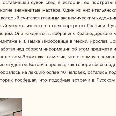
, оста­вив­шей сувой след в ис­то­рии, ее порт­ре­ты 
ногие зна­ме­ни­тые ма­сте­ра. Один из них ита­льян­ск
, ко­то­рый счи­тал­ся глав­ным ака­де­ми­че­ским ху­дож­н
й момент из­вест­но о трех порт­ре­тах Гра­фи­ни Шу­ва
с­цем. Они на­хо­дят­ся в со­бра­ни­ях Крас­но­дар­ско­го
­ми­та­же и в замке Ли­бо­хо­ви­це в Чехии. Яро­слав С
а­бо­тал над сбором ин­фор­ма­ции об этом пред­ме­те ис
­вод­ством Эр­ми­та­жа, от­ме­тил, что огром­ную помощ
кие сту­ден­ты. Встре­ча прошла, как го­во­рит­ся «на од
 со­бра­лось на лекцию более 40 че­ло­век, оста­лись п
с­то­рик по­обе­щал, что по­доб­ные встре­чи в Рус­ск