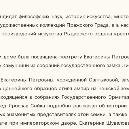
­ди­дат фи­ло­соф­ских наук, ис­то­рик ис­кус­ства, много
у­до­же­ствен­ных кол­лек­ций Праж­ско­го Града, а в на
 про­из­ве­де­ний ис­кус­ства Ры­цар­ско­го ордена кре­ст
 доме была по­свя­ще­на порт­ре­ту Ека­те­ри­ны Пет­ров
 Ка­муч­чи­ни из со­бра­ний го­су­дар­ствен­но­го замка Ли­б
Ека­те­ри­ны Пет­ров­ны, урож­ден­ной Сал­ты­ко­вой, за­
из цен­ней­ше­го об­раз­цов стиля ампир на чеш­ской зем
­хо­дя­щей­ся в со­бра­ни­ях Го­су­дар­ствен­но­го Эр­ми­т
­вед Яро­слав Сойка по­дроб­но рас­ска­зал об ис­то­рии
ых зна­ме­ни­тых пред­ста­ви­те­лях этой семьи, а также 
те при им­пе­ра­тор­ском дворе. Ека­те­ри­на Шу­ва­ло­в