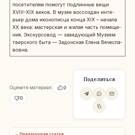
по­се­ти­те­лям по­мо­гут под­лин­ные вещи
XVIII–XIX веков. В музее вос­со­здан ин­те­
рьер дома ико­но­пис­ца конца XIX – начала
XX века: ма­стер­ская и жилая часть по­ме­ще­
ния. Экс­кур­со­вод — за­ве­ду­ю­щий Музеем
твер­ско­го быта — За­дон­ская Елена Вя­че­сла­
вов­на.
Поделиться
Оцените материал:
0
0
← Предыдущая статья