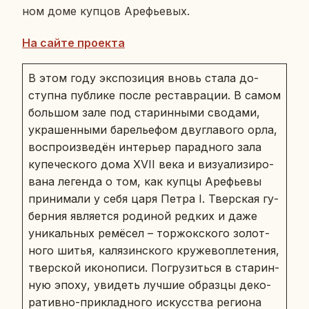
ном доме купцов Аре­фье­вых.
На сайте про­ек­та
В этом году экс­по­зи­ция вновь стала до­
ступ­на пуб­ли­ке после ре­став­ра­ции. В самом
боль­шом зале под ста­рин­ны­ми сво­да­ми,
укра­шен­ны­ми ба­ре­лье­фом дву­гла­во­го орла,
вос­про­из­ве­дён ин­те­рьер па­рад­но­го зала
ку­пе­че­ско­го дома XVII века и ви­зу­а­ли­зи­ро­
ва­на ле­ген­да о том, как купцы Аре­фье­вы
при­ни­ма­ли у себя царя Петра I. Твер­ская гу­
бер­ния яв­ля­ет­ся ро­ди­ной редких и даже
уни­каль­ных ре­мё­сел – тор­жок­ско­го зо­лот­
но­го шитья, ка­ля­зин­ско­го кру­же­во­пле­те­ния,
твер­ской ико­но­пи­си. По­гру­зить­ся в ста­рин­
ную эпоху, уви­деть лучшие об­раз­цы де­ко­
ра­тив­но-при­клад­но­го ис­кус­ства ре­ги­о­на