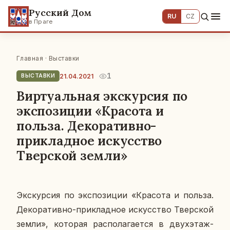
Русский Дом
RU
CZ
в Праге
Главная
·
Выставки
1
21.04.2021
ВЫСТАВКИ
Виртуальная экскурсия по
экспозиции «Красота и
польза. Декоративно-
прикладное искусство
Тверской земли»
Экс­кур­сия по экс­по­зи­ции «Кра­со­та и польза.
Де­ко­ра­тив­но-при­клад­ное ис­кус­ство Твер­ской
земли», ко­то­рая рас­по­ла­га­ет­ся в двух­этаж­