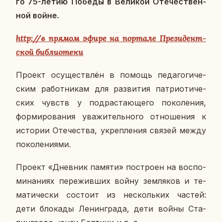
го 75-летию Победы в Ве­ли­кой Оте­че­ствен­
ной войне.
http://в прямом эфире на пор­та­ле Пре­зи­дент­
ской биб­лио­те­ки
Проект осу­ществ­лён в помощь пе­да­го­ги­че­
ским ра­бот­ни­кам для раз­ви­тия пат­ри­о­ти­че­
ских чувств у под­рас­та­ю­ще­го по­ко­ле­ния,
фор­ми­ро­ва­ния ува­жи­тель­но­го от­но­ше­ния к
ис­то­рии Оте­че­ства, укреп­ле­ния связей между
по­ко­ле­ни­я­ми.
Проект «Днев­ник памяти» по­стро­ен на вос­по­
ми­на­ни­ях пе­ре­жив­ших войну зем­ля­ков и те­
ма­ти­че­ски со­сто­ит из несколь­ких частей:
дети бло­ка­ды Ле­нин­гра­да, дети войны Ста­