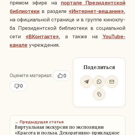
прямом эфире на
пор­та­ле Пре­зи­дент­ской
биб­лио­те­ки
в раз­де­ле
«Ин­тер­нет-ве­ща­ние»
,
на офи­ци­аль­ной стра­ни­це и в группе ки­нок­лу­
ба Пре­зи­дент­ской биб­лио­те­ки в со­ци­аль­ной
сети
«
ВКон­так­те
»
, а также на
YouTube-
канале
учре­жде­ния.
Поделиться
Оцените материал:
0
0
← Предыдущая статья
Виртуальная экскурсия по экспозиции
«Красота и польза. Декоративно-прикладное