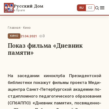
Русский Дом
RU
CZ
в Праге
Главная
·
Кино
3
21.04.2021
КИНО
Показ фильма «Дневник
памяти»
На за­се­да­нии ки­нок­лу­ба Пре­зи­дент­ской
биб­лио­те­ки по­ка­жут фильмы про­ек­та Ме­ди­
ацен­тра Санкт-Пе­тер­бург­ской ака­де­мии по­
ст­ди­плом­но­го пе­да­го­ги­че­ско­го об­ра­зо­ва­ния
(СПбАП­ПО) «Днев­ник памяти», по­свя­щен­но­