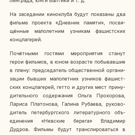
лин­гра­да, юнги Бал­ти­ки и т. д.
На за­се­да­нии ки­нок­лу­ба будут по­ка­за­ны два
фильма про­ек­та «Днев­ник памяти», по­свя­
щён­ные ма­ло­лет­ним уз­ни­кам фа­шист­ских
конц­ла­ге­рей.
По­чёт­ны­ми го­стя­ми ме­ро­при­я­тия станут
герои филь­мов, в юном воз­расте по­бы­вав­шие
в плену: пред­се­да­тель об­ще­ствен­ной ор­га­ни­
за­ции бывших ма­ло­лет­них уз­ни­ков фа­шист­
ских конц­ла­ге­рей, гетто и других мест при­ну­
ди­тель­но­го со­дер­жа­ния Ольга Про­хо­ро­ва,
Лариса Пла­то­но­ва, Галина Ру­ба­е­ва, ру­ко­во­
ди­тель пе­тер­бург­ско­го ли­те­ра­тур­но­го объ­
еди­не­ния «Нев­ские берега» Вла­ди­мир
Дудров. Фильмы будут транс­ли­ро­вать­ся в