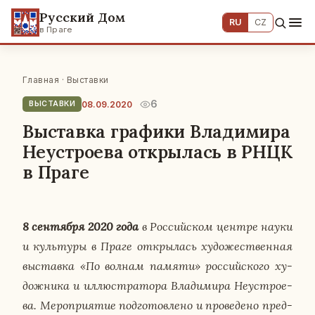
Русский Дом
RU
CZ
в Праге
Главная
·
Выставки
6
08.09.2020
ВЫСТАВКИ
Выставка графики Владимира
Неустроева открылась в РНЦК
в Праге
8 сен­тяб­ря 2020 года
в Рос­сий­ском центре науки
и куль­ту­ры в Праге от­кры­лась ху­до­же­ствен­ная
вы­став­ка «По волнам памяти» рос­сий­ско­го ху­
дож­ни­ка и ил­лю­стра­то­ра Вла­ди­ми­ра Неустро­е­
ва. Ме­ро­при­я­тие под­го­тов­ле­но и про­ве­де­но пред­