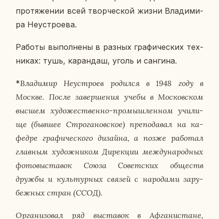
про­тя­же­нии всей твор­че­ской жизни Вла­ди­ми­
ра Неустро­е­ва.
Работы вы­пол­не­ны в разных гра­фи­че­ских тех­
ни­ках: тушь, ка­ран­даш, уголь и сан­ги­на.
*
Вла­ди­мир Неустро­ев ро­дил­ся в 1948 году в
Москве. После за­вер­ше­ния учебы в Мос­ков­ском
высшем ху­до­же­ствен­но-про­мыш­лен­ном учи­ли­
ще (бывшее Стро­га­нов­ское) пре­по­да­вал на ка­
фед­ре гра­фи­че­ско­го ди­зай­на, а позже ра­бо­тал
глав­ным ху­дож­ни­ком Ди­рек­ции меж­ду­на­род­ных
фо­то­вы­ста­вок Союза Со­вет­ских об­ществ
дружбы и куль­тур­ных связей с на­ро­да­ми за­ру­
беж­ных стран (ССОД).
Ор­га­ни­зо­вал ряд вы­ста­вок в Аф­га­ни­стане,