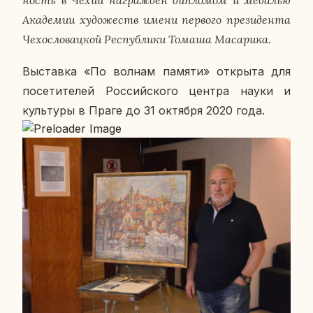
ность в Чехии на­граж­ден ди­пло­мом и ме­да­лью
Ака­де­мии ху­до­жеств имени пер­во­го пре­зи­ден­та
Че­хо­сло­вац­кой Рес­пуб­ли­ки Томаша Ма­са­ри­ка.
Вы­став­ка «По волнам памяти» от­кры­та для
по­се­ти­те­лей Рос­сий­ско­го центра науки и
куль­ту­ры в Праге до 31 ок­тяб­ря 2020 года.