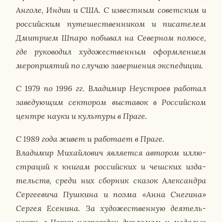
Анголе, Индии и США. С из­вест­ным со­вет­ским и
рос­сий­ским пу­те­ше­ствен­ни­ком и пи­са­те­лем
Дмит­ри­ем Шпаро по­бы­вал на Се­вер­ном полюсе,
где ру­ко­во­дил ху­до­же­ствен­ным оформ­ле­ни­ем
ме­ро­при­я­тий по случаю за­вер­ше­ния экс­пе­ди­ции.
С 1979 по 1996 гг. Вла­ди­мир Неустро­ев ра­бо­тал
за­ве­ду­ю­щим сек­то­ром вы­ста­вок в Рос­сий­ском
центре науки и куль­ту­ры в Праге.
С 1989 года живет и ра­бо­та­ет в Праге.
Вла­ди­мир Ми­хай­ло­вич яв­ля­ет­ся ав­то­ром ил­лю­
стра­ций к книгам рос­сий­ских и чеш­ских из­да­
тельств, среди них сбор­ник сказок Алек­сандра
Сер­ге­е­ви­ча Пуш­ки­на и поэма «Анна Сне­ги­на»
Сергея Есе­ни­на. За ху­до­же­ствен­ную де­я­тель­