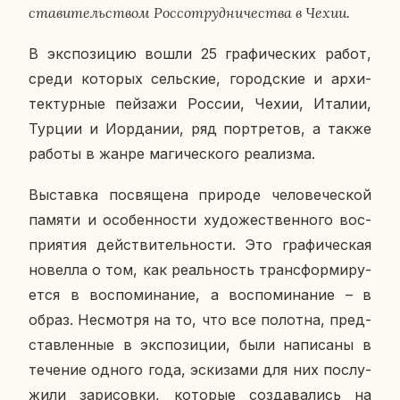
ста­ви­тель­ством Рос­со­труд­ни­че­ства в Чехии.
В экс­по­зи­цию вошли 25 гра­фи­че­ских работ,
среди ко­то­рых сель­ские, го­род­ские и ар­хи­
тек­тур­ные пей­за­жи России, Чехии, Италии,
Турции и Иор­да­нии, ряд порт­ре­тов, а также
работы в жанре ма­ги­че­ско­го ре­а­лиз­ма.
Вы­став­ка по­свя­ще­на при­ро­де че­ло­ве­че­ской
памяти и осо­бен­но­сти ху­до­же­ствен­но­го вос­
при­я­тия дей­стви­тель­но­сти. Это гра­фи­че­ская
но­вел­ла о том, как ре­аль­ность транс­фор­ми­ру­
ет­ся в вос­по­ми­на­ние, а вос­по­ми­на­ние – в
образ. Несмот­ря на то, что все по­лот­на, пред­
став­лен­ные в экс­по­зи­ции, были на­пи­са­ны в
те­че­ние одного года, эс­ки­за­ми для них по­слу­
жи­ли за­ри­сов­ки, ко­то­рые со­зда­ва­лись на